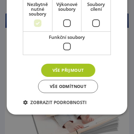
Do vyprodání zásob
Nezbytně
Výkonové
Soubory
nutné
soubory
cílení
soubory
Online Katalog
Funkční soubory
VŠE PŘIJMOUT
VŠE ODMÍTNOUT
ZOBRAZIT PODROBNOSTI
Nezbytně nutné soubory
Výkonové soubory