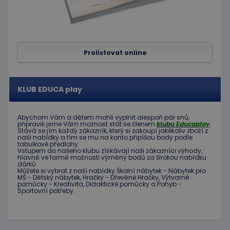
Soubory cílení
Funkční soubory
Nezbytně nutné soubory cookie umožňují základní
funkce webových stránek, jako je přihlášení
uživatele a správa účtu. Webové stránky nelze bez
nezbytně nutných souborů cookie správně
Prolistovat online
používat.
Poskytovatel
/
Název
Vyprší
Popis
Doména
KLUB EDUCA play
PHPSESSID
Zavřením
Cookie
PHP.net
prohlížeče
genero
www.educaplay.cz
aplikac
založen
Abychom Vám
a dětem
mohli
vyplnit alespoň
pár snů
,
na jazyc
připravili jsme
Vám možnost
stát se členem
klubu
Educaplay
.
PHP. To
Stává
se jím
každý zákazník
,
který si zakoupí
jakékoliv zboží
z
univerzá
naší nabídky
a tím se
mu na
konto
připíšou body
podle
identifi
tabulkové
předlohy.
používa
Vstupem do
našeho klubu
získávají naši
zákazníci
výhody
,
udržová
hlavně ve
formě
možnosti
výměny
bodů
za
širokou nabídku
dárků
.
proměn
Můžete si vybrat
z
naší nabídky
Školní nábytek
-
Nábytek pro
relací
MŠ
-
Dětský nábytek
,
Hračky
-
Dřevěné
Hračky
,
Výtvarné
uživatel
pomůcky
-
Kreativita
,
Didaktické
pomůcky
a
Pohyb
-
Obvykle
Sportovní potřeby
.
jedná o
náhodn
vygener
číslo, je
použití
být spec