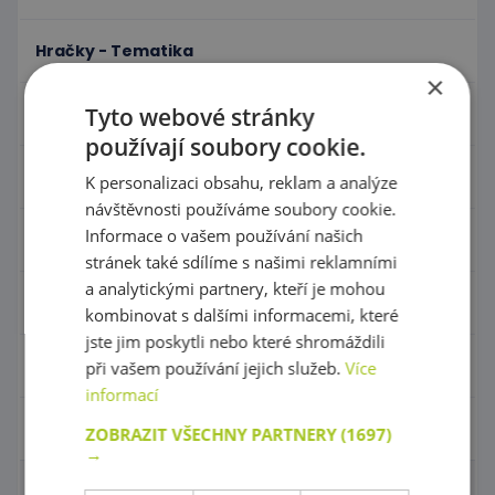
Hračky - Tematika
×
Tyto webové stránky
Hudební nástroje
používají soubory cookie.
Výtvarní pomůcky - Kreativita
K personalizaci obsahu, reklam a analýze
návštěvnosti používáme soubory cookie.
Informace o vašem používání našich
Pohyb a sportovní potřeby
stránek také sdílíme s našimi reklamními
a analytickými partnery, kteří je mohou
Dětská hřiště
kombinovat s dalšími informacemi, které
jste jim poskytli nebo které shromáždili
Klubové zboží
při vašem používání jejich služeb.
Více
informací
Do vyprodání zásob
ZOBRAZIT VŠECHNY PARTNERY
(1697)
→