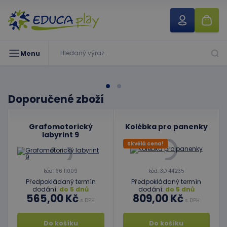
Menu
Doporučené zboží
Grafomotorický
Kolébka pro panenky
labyrint 9
Skvělá cena!
kód: 66 11009
kód: 3D 44235
Předpokládaný termín
Předpokládaný termín
dodání:
do 5 dnů
dodání:
do 5 dnů
565,00 Kč
809,00 Kč
s DPH
s DPH
Do košíku
Do košíku