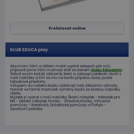
na jazyc
PHP. To
univerzá
identifi
používa
udržová
proměn
Prolistovat online
relací
uživatel
Obvykle
jedná o
náhodn
KLUB EDUCA play
vygener
číslo, je
použití
být spec
Abychom Vám
a dětem
mohli
vyplnit alespoň
pár snů
,
zásadách ochrany soukromí společnosti Google
pro dan
připravili jsme
Vám možnost
stát se členem
klubu
Educaplay
.
web, al
Stává
se jím
každý zákazník
,
který si zakoupí
jakékoliv zboží
z
naší nabídky
a tím se
mu na
konto
připíšou body
podle
dobrým
tabulkové
předlohy.
příklad
Vstupem do
našeho klubu
získávají naši
zákazníci
výhody
,
udržová
hlavně ve
formě
možnosti
výměny
bodů
za
širokou nabídku
přihláš
dárků
.
stavu
Můžete si vybrat
z
naší nabídky
Školní nábytek
-
Nábytek pro
uživatel
MŠ
-
Dětský nábytek
,
Hračky
-
Dřevěné
Hračky
,
Výtvarné
stránka
pomůcky
-
Kreativita
,
Didaktické
pomůcky
a
Pohyb
-
Sportovní potřeby
.
limit
www.educaplay.cz
1 měsíc
Tento s
cookie 
používá
omezen
četnosti
žádostí,