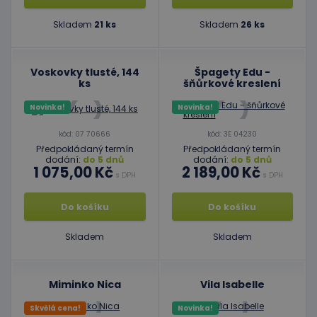
Skladem
21 ks
Skladem
26 ks
Voskovky tlusté, 144
Špagety Edu -
ks
šňůrkové kreslení
Novinka!
Novinka!
kód: 07 70666
kód: 3E 04230
Předpokládaný termín
Předpokládaný termín
dodání:
do 5 dnů
dodání:
do 5 dnů
1 075,00 Kč
2 189,00 Kč
s DPH
s DPH
Do košíku
Do košíku
Skladem
Skladem
Miminko Nica
Vila Isabelle
Skvělá cena!
Novinka!