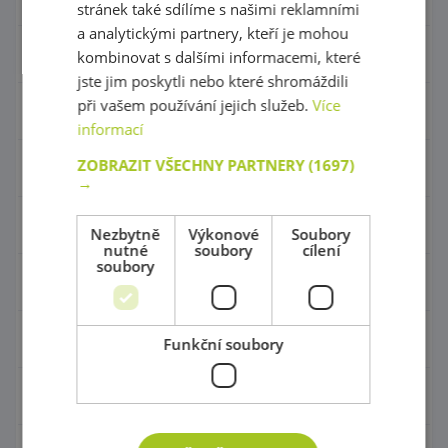
stránek také sdílíme s našimi reklamními
a analytickými partnery, kteří je mohou
Didaktické pomůcky
kombinovat s dalšími informacemi, které
jste jim poskytli nebo které shromáždili
při vašem používání jejich služeb.
Více
Hračky - Tematika
informací
ZOBRAZIT VŠECHNY PARTNERY
(1697)
Hudební nástroje
→
Výtvarní pomůcky - Kreativita
Nezbytně
Výkonové
Soubory
nutné
soubory
cílení
soubory
Pohyb a sportovní potřeby
Dětská hřiště
Funkční soubory
Klubové zboží