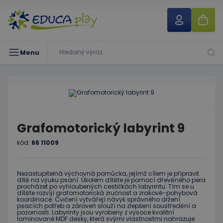
Menu
Grafomotorický labyrint 9
kód:
66 11009
Nezastupitelná výchovná pomůcka, jejímž cílem je připravit
dítě na výuku psaní. Úkolem dítěte je pomocí dřevěného pera
procházet po vyhloubených cestičkách labyrintu. Tím se u
dítěte rozvíjí grafomotorická zručnost a zrakově-pohybová
koordinace. Cvičení vytvářejí návyk správného držení
psacích potřeb a zároveň slouží na zlepšení soustředění a
pozornosti. Labyrinty jsou vyrobeny z vysoce kvalitní
laminované MDF desky, která svými vlastnostmi nahrazuje