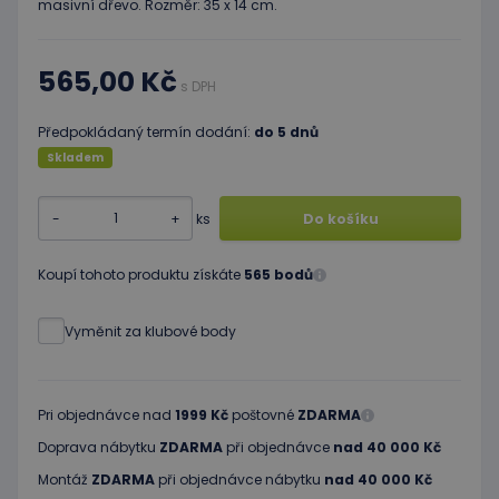
masivní dřevo. Rozměr: 35 x 14 cm.
565,00 Kč
s DPH
Předpokládaný termín dodání:
do 5 dnů
Skladem
-
+
ks
Do košíku
Koupí tohoto produktu získáte
565 bodů
Vyměnit za klubové body
Pri objednávce nad
1999 Kč
poštovné
ZDARMA
Doprava nábytku
ZDARMA
při objednávce
nad 40 000 Kč
Montáž
ZDARMA
při objednávce nábytku
nad 40 000 Kč