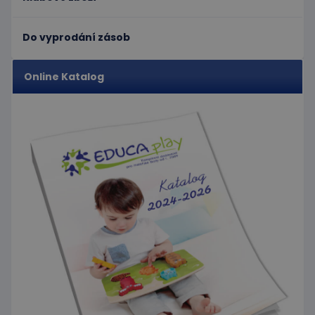
jedinečných
před
uživatelů
návštěvou
přiřazením
uvedeného
Do vyprodání zásob
náhodně
webu.
vygenerovaného
čísla jako
_gcl_au
3
Tento
Google LLC
identifikátoru
měsíce
soubor
.educaplay.cz
Online Katalog
klienta. Je
1 den
cookie
součástí
nastavuje
každého
společnost
požadavku na
Doubleclick
stránku na webu
a provádí
a slouží k
informace
výpočtu údajů o
o tom, jak
návštěvnících,
koncový
relacích a
uživatel
kampaních pro
používá
analytické
webové
přehledy webů.
stránky a
jakoukoli
reklamu,
kterou
koncový
uživatel
mohl vidět
před
návštěvou
uvedeného
webu.