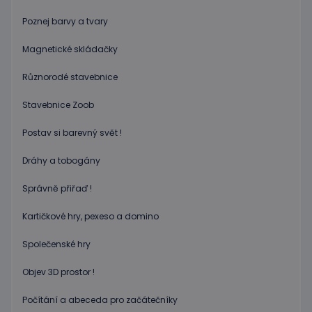
aplikac
založen
Poznej barvy a tvary
na jazyc
PHP. To
univerzá
Magnetické skládačky
identifi
používa
udržová
Různorodé stavebnice
proměn
relací
uživatel
Stavebnice Zoob
Obvykle
jedná o
náhodn
Postav si barevný svět !
vygener
číslo, je
použití
Dráhy a tobogány
být spec
zásadách ochrany soukromí společnosti Google
pro dan
Správně přiřaď !
web, al
dobrým
příklad
Kartičkové hry, pexeso a domino
udržová
přihláš
stavu
Společenské hry
uživatel
stránka
Objev 3D prostor !
limit
www.educaplay.cz
1 měsíc
Tento s
cookie 
používá
Počítání a abeceda pro začátečníky
omezen