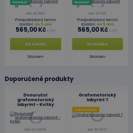
Novinka!
Novinka!
kód: 66 11100
kód: 66 11011
Předpokládaný termín
Předpokládaný termín
dodání:
do 5 dnů
dodání:
do 5 dnů
565,00 Kč
565,00 Kč
s DPH
s DPH
Do košíku
Do košíku
Skladem
Skladem
Doporučené produkty
Dvouruční
Grafomotorický
grafomotorický
labyrint 7
labyrint - Kvítky
Top produkt!
kód: 50 A3039
kód: 66 11070