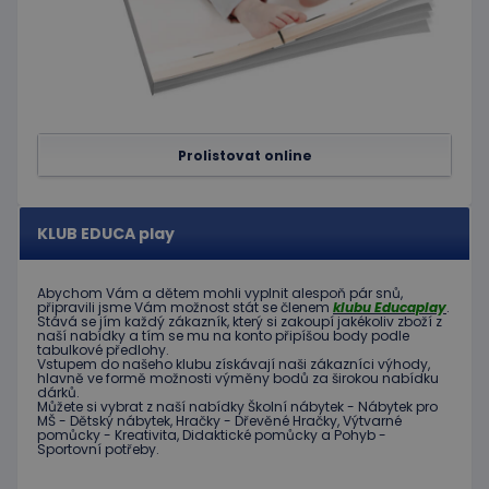
Prolistovat online
KLUB EDUCA play
Abychom Vám
a dětem
mohli
vyplnit alespoň
pár snů
,
připravili jsme
Vám možnost
stát se členem
klubu
Educaplay
.
Stává
se jím
každý zákazník
,
který si zakoupí
jakékoliv zboží
z
naší nabídky
a tím se
mu na
konto
připíšou body
podle
tabulkové
předlohy.
Vstupem do
našeho klubu
získávají naši
zákazníci
výhody
,
hlavně ve
formě
možnosti
výměny
bodů
za
širokou nabídku
dárků
.
Můžete si vybrat
z
naší nabídky
Školní nábytek
-
Nábytek pro
MŠ
-
Dětský nábytek
,
Hračky
-
Dřevěné
Hračky
,
Výtvarné
pomůcky
-
Kreativita
,
Didaktické
pomůcky
a
Pohyb
-
Sportovní potřeby
.