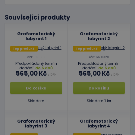
Související produkty
Grafomotorický
Grafomotorický
labyrint 1
labyrint 2
Top produkt!
Top produkt!
kód: 66 11010
kód: 66 11020
Předpokládaný termín
Předpokládaný termín
dodání:
do 5 dnů
dodání:
do 5 dnů
565,00 Kč
565,00 Kč
s DPH
s DPH
Do košíku
Do košíku
Skladem
Skladem
1 ks
Grafomotorický
Grafomotorický
labyrint 3
labyrint 4