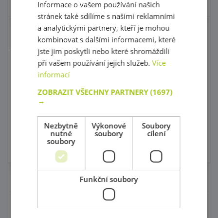
Skladem 0 ks
Skladem 0 ks
Informace o vašem používání našich
stránek také sdílíme s našimi reklamními
a analytickými partnery, kteří je mohou
Pískové písmena -
Grafomotorický
kombinovat s dalšími informacemi, které
velká abeceda
labyrint 4
jste jim poskytli nebo které shromáždili
Top produkt!
při vašem používání jejich služeb.
Více
informací
kód: 38 85764
kód: 66 11040
Předpokládaný termín
Předpokládaný termín
ZOBRAZIT VŠECHNY PARTNERY
(1697)
dodání:
do 21 dnů
dodání:
do 5 dnů
1 515,00 Kč
→
565,00 Kč
s DPH
s DPH
Nezbytně
Výkonové
Soubory
Do košíku
Do košíku
nutné
soubory
cílení
soubory
Skladem 0 ks
Skladem
Nábytek pro školky
Funkční soubory
Didaktické pomůcky