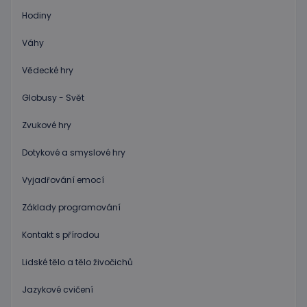
četnosti
žádostí,
Hodiny
ke sníže
rizika, ž
server p
Váhy
přílišný
požadav
Vědecké hry
eshopcartid
.www.educaplay.cz
2 měsíce
Globusy - Svět
CookieScriptConsent
1 měsíc 2
Tento s
CookieScript
dny
cookie
www.educaplay.cz
používá
Zvukové hry
služba
Cookie-
Script.c
Dotykové a smyslové hry
zapamat
předvol
souhlas
Vyjadřování emocí
soubor
cookie
návštěv
Základy programování
Je nutné
banner
Kontakt s přírodou
cookie
Cookie-
Script.
Lidské tělo a tělo živočichů
fungova
správně
Jazykové cvičení
hideRightBanner
.www.educaplay.cz
2 hodiny