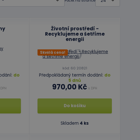
Počet na stránce
ny
Životní prostředí -
Recyklujeme a šetříme
energii
Skvělá cena!
kód: 60 20821
odání:
do
Předpokládaný termín dodání:
do
5 dnů
970,00 Kč
 DPH
s DPH
Do košíku
Skladem
4 ks