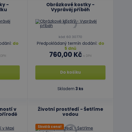
ky -
Obrázkové kostky -
dku
Vyprávěj příběh
kód: 60 30770
odání:
do
Předpokládaný termín dodání:
do
5 dnů
760,00 Kč
 DPH
s DPH
Do košíku
Skladem
3 ks
ností v
Životní prostředí - Šetříme
přírodě
vodou
Skvělá cena!