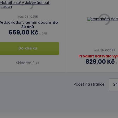
kód: 03 10255
ředpokládaný termín dodání:
do
30 dnů
659,00 Kč
s DPH
Do košíku
kód: 3H 0089P
Produkt natrvalo vy
829,00 Kč
Skladem 0 ks
s
Počet na stránce