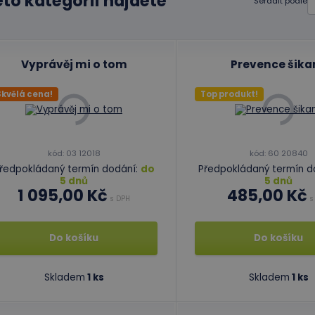
éto kategorii najdete
Seřadit podle
Vyprávěj mi o tom
Prevence šika
Skvělá cena!
Top produkt!
kód: 03 12018
kód: 60 20840
ředpokládaný termín dodání:
do
Předpokládaný termín d
5 dnů
5 dnů
1 095,00 Kč
485,00 Kč
s DPH
s
Do košíku
Do košíku
Skladem
1 ks
Skladem
1 ks