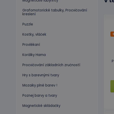
V t
Magnetické labyrinty
Grafomotorické tabulky, Procvičování
kreslení
Puzzle
Kostky, vláček
Provlékaní
Korálky Hama
P
Procvičování základních zručností
Hry s barevnými tvary
Mozaiky plné barev !
Poznej barvy a tvary
Magnetické skládačky