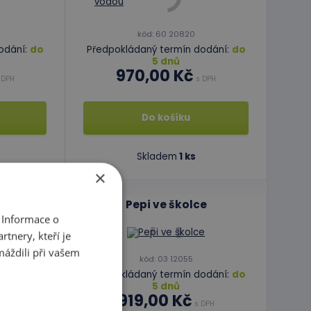
kód: 60 20820
odání:
do
Předpokládaný termín dodání:
do
5 dnů
970,00 Kč
 DPH
s DPH
Do košíku
Skladem
1 ks
×
chovat?
Pepi ve školce
 Informace o
tnery, kteří je
máždili při vašem
kód: 03 12055
odání:
do
Předpokládaný termín dodání:
do
5 dnů
919,00 Kč
 DPH
s DPH