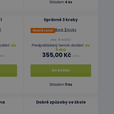
Skladem
4 ks
osti žádostí, a tím
požadavky.
1
Správné 3 kroky
ript.com k
 cookie
Skvělá cena!
kie-Script.com
kód: 75 A5252
odání:
do
Předpokládaný termín dodání:
do
5 dnů
355,00 Kč
DPH
s DPH
Do košíku
avu relace.
formace o tom, jak
erou koncový
Skladem
11 ks
ytics - což je
oogle. Tento soubor
formace o tom, jak
ním náhodně
erou koncový
í každého požadavku
ma
Dobré způsoby ve škole
 relacích a