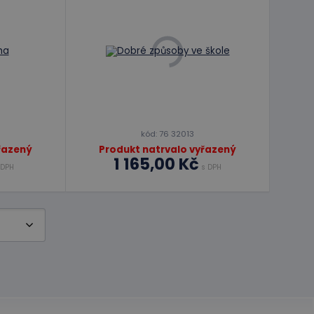
kód: 76 32013
řazený
Produkt natrvalo vyřazený
1 165,00 Kč
 DPH
s DPH