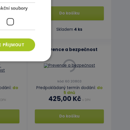
kční soubory
Do košíku
Skladem
4 ks
E PŘIJMOUT
draví,
Prevence a bezpečnost
ečnost
ory
kód: 60 20803
 správa účtu. Webové
odání:
do
Předpokládaný termín dodání:
do
5 dnů
425,00 Kč
 DPH
s DPH
azyce PHP. Toto je
ání proměnných
Do košíku
vygenerované číslo,
b, ale dobrým
vatele mezi