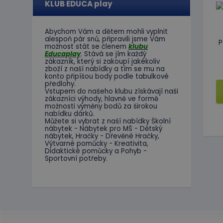
KLUB EDUCA play
Abychom Vám
a dětem
mohli
vyplnit
alespoň
pár snů
,
připravili jsme
Vám
P
možnost
stát se členem
klubu
Educaplay
.
Stává
se jím
každý
zákazník
,
který si zakoupí
jakékoliv
zboží
z
naší nabídky
a tím se
mu na
konto
připíšou body
podle
tabulkové
předlohy.
Vstupem do
našeho klubu
získávají naši
zákazníci
výhody
,
hlavně ve
formě
možnosti
výměny
bodů
za
širokou
nabídku
dárků
.
Můžete si vybrat
z
naší nabídky
Školní
nábytek
-
Nábytek pro
MŠ
-
Dětský
nábytek
,
Hračky
-
Dřevěné
Hračky
,
Výtvarné
pomůcky
-
Kreativita
,
Didaktické
pomůcky
a
Pohyb
-
Sportovní potřeby
.