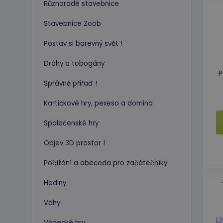
Různorodé stavebnice
Stavebnice Zoob
Postav si barevný svět !
Dráhy a tobogány
P
Správně přiřaď !
Kartičkové hry, pexeso a domino
Společenské hry
Objev 3D prostor !
Počítání a abeceda pro začátečníky
Hodiny
Váhy
Vědecké hry