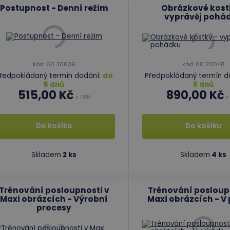
Postupnost - Denní režim
Obrázkové kost
vyprávěj pohá
kód: 60 30639
kód: 60 20048
ředpokládaný termín dodání:
do
Předpokládaný termín d
5 dnů
5 dnů
515,00 Kč
890,00 Kč
s DPH
s
Do košíku
Do košíku
Skladem
2 ks
Skladem
4 ks
Trénování posloupnosti v
Trénování posloup
Maxi obrázcích - Výrobní
Maxi obrázcích - V 
procesy