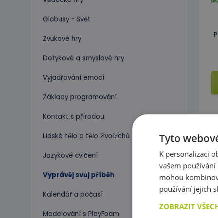
Globusy - Svět
P
Zvukové hry
Dotykové a smyslové hry
Vyjadřování emocí
Základy programování
Kontakt s přírodou
Tyto webové
Lidské tělo a tělo živočichů
K personalizaci 
Jazykové cvičení
vašem používání n
Vyprávěj svůj příběh
mohou kombinovat
používání jejich 
P
Kalendář a počasí
ZOBRAZIT VŠEC
Modelování s PlayFoam