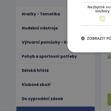
Nezbytně nu
soubory
Hračky - Tematika
Hudební nástroje
ZOBRAZIT P
Výtvarní pomůcky - Kreativita
Pohyb a sportovní potřeby
Ne
Dětská hřiště
Nezbytně nutné soubo
stránky nelze bez ne
Klubové zboží
Název
PHPSESSID
Do vyprodání zásob