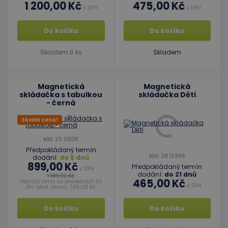
1 200,00 Kč
475,00 Kč
s DPH
s DPH
Do košíku
Do košíku
Skladem 0 ks
Skladem
Magnetická
Magnetická
skládačka s tabulkou
skládačka Děti
- černá
Skvělá cena!
kód: 2S 03136
Předpokládaný termín
kód: 28 12906
dodání:
do 5 dnů
899,00 Kč
Předpokládaný termín
s DPH
dodání:
do 21 dnů
1 149,00 Kč
465,00 Kč
Nejnižší cena za posledních 30
s DPH
dní před slevou: 795,00 Kč
Do košíku
Do košíku