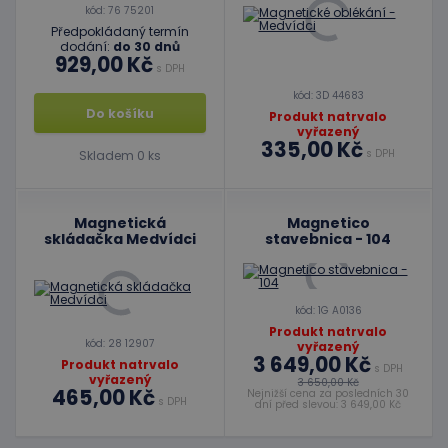
kód: 76 75201
Předpokládaný termín
dodání:
do 30 dnů
929,00 Kč
s DPH
kód: 3D 44683
Do košíku
Produkt natrvalo
vyřazený
335,00 Kč
s DPH
Skladem 0 ks
Magnetická
Magnetico
skládačka Medvídci
stavebnica - 104
kód: 1G A0136
Produkt natrvalo
kód: 28 12907
vyřazený
3 649,00 Kč
Produkt natrvalo
s DPH
vyřazený
3 650,00 Kč
465,00 Kč
Nejnižší cena za posledních 30
s DPH
dní před slevou: 3 649,00 Kč