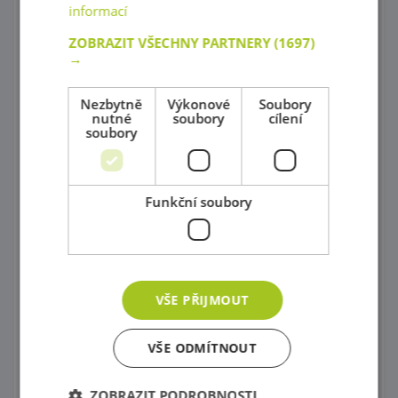
informací
Korálky Hama
ZOBRAZIT VŠECHNY PARTNERY
(1697)
→
Procvičování základních zručností
Nezbytně
Výkonové
Soubory
Hry s barevnými tvary
nutné
soubory
cílení
soubory
Mozaiky plné barev !
Poznej barvy a tvary
Funkční soubory
Magnetické skládačky
Různorodé stavebnice
Stavebnice Zoob
VŠE PŘIJMOUT
Postav si barevný svět !
VŠE ODMÍTNOUT
Dráhy a tobogány
Správně přiřaď !
ZOBRAZIT PODROBNOSTI