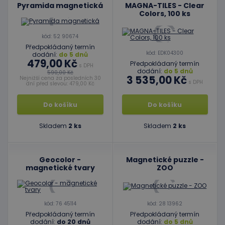
Pyramida magnetická
MAGNA-TILES - Clear
Colors, 100 ks
kód: 52 90674
Předpokládaný termín
kód: EDK04300
dodání:
do 5 dnů
479,00 Kč
Předpokládaný termín
s DPH
dodání:
do 5 dnů
590,00 Kč
3 535,00 Kč
Nejnižší cena za posledních 30
s DPH
dní před slevou: 479,00 Kč
Do košíku
Do košíku
Skladem
2 ks
Skladem
2 ks
Geocolor -
Magnetické puzzle -
magnetické tvary
ZOO
kód: 76 45114
kód: 28 13962
Předpokládaný termín
Předpokládaný termín
dodání:
do 20 dnů
dodání:
do 5 dnů