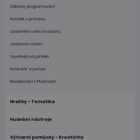
uživatel
Obvykle
Základy programování
jedná o
náhodn
vygener
Kontakt s přírodou
číslo, je
použití
Lidské tělo a tělo živočichů
být spec
zásadách ochrany soukromí společnosti Google
pro dan
web, al
Jazykové cvičení
dobrým
příklad
udržová
Vyprávěj svůj příběh
přihláš
stavu
uživatel
Kalendář a počasí
stránka
limit
www.educaplay.cz
1 měsíc
Tento s
Modelování s PlayFoam
cookie 
používá
omezen
četnosti
Hračky - Tematika
žádostí,
ke sníže
rizika, ž
server p
Hudební nástroje
přílišný
požadav
eshopcartid
.www.educaplay.cz
2 měsíce
Výtvarní pomůcky - Kreativita