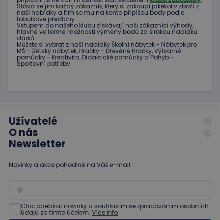
požadavku na
Stává
se jím
každý zákazník
,
který si zakoupí
jakékoliv zboží
z
Doubleclick
stránku na webu
naší nabídky
a tím se
mu na
konto
připíšou body
podle
a provádí
a slouží k
tabulkové
předlohy.
informace
výpočtu údajů o
Vstupem do
našeho klubu
získávají naši
zákazníci
výhody
,
o tom, jak
hlavně ve
formě
možnosti
výměny
bodů
za
širokou nabídku
návštěvnících,
koncový
dárků
.
relacích a
uživatel
Můžete si vybrat
z
naší nabídky
Školní nábytek
-
Nábytek pro
kampaních pro
používá
MŠ
-
Dětský nábytek
,
Hračky
-
Dřevěné
Hračky
,
Výtvarné
analytické
webové
pomůcky
-
Kreativita
,
Didaktické
pomůcky
a
Pohyb
-
přehledy webů.
stránky a
Sportovní potřeby
.
jakoukoli
reklamu,
kterou
koncový
uživatel
mohl vidět
před
návštěvou
Užívatelé
uvedeného
O nás
webu.
Newsletter
Novinky a akce pohodlně na Váš e-mail.
Chci odebírat novinky a souhlasím se zpracováním osobních
údajů za tímto účelem.
Více info