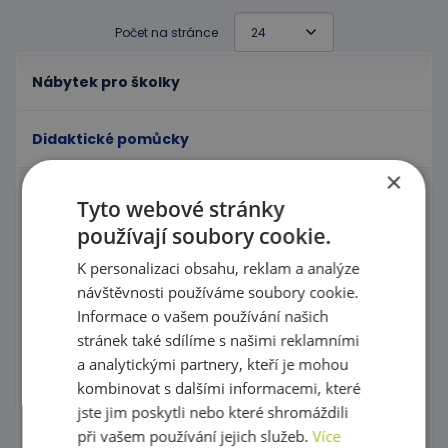
Počet na stránce
Nábytek pro školky
Didaktické pomůcky
×
Tyto webové stránky
Manipulační labyrinty
používají soubory cookie.
Nástěnné labyrinty
K personalizaci obsahu, reklam a analýze
Magnetické labyrinty
návštěvnosti používáme soubory cookie.
Informace o vašem používání našich
Grafomotorické tabulky, Procvičování kreslení
stránek také sdílíme s našimi reklamními
a analytickými partnery, kteří je mohou
Puzzle
kombinovat s dalšími informacemi, které
Kostky, vláček
jste jim poskytli nebo které shromáždili
při vašem používání jejich služeb.
Více
Provlékaní