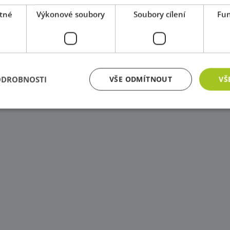
tné
Výkonové soubory
Soubory cílení
Fun
ODROBNOSTI
VŠE ODMÍTNOUT
VŠ
zbytně nutné soubory
Výkonové soubory
Soubory cílení
Funkční soub
ry cookie umožňují základní funkce webových stránek, jako je přihlášení uživatele a
zbytně nutných souborů cookie správně používat.
Poskytovatel
/
Vyprší
Popis
Doména
Zavřením
Cookie generovaný aplikacemi založenými na j
PHP.net
prohlížeče
univerzální identifikátor používaný k udržov
www.educaplay.cz
relací uživatelů. Obvykle se jedná o náhodně 
jeho použití může být specifické pro daný we
příkladem je udržování přihlášeného stavu uži