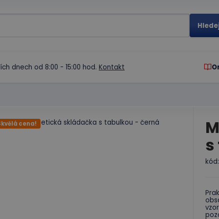
ích dnech od 8:00 - 15:00 hod.
Kontakt
O
M
Skvělá cena!
s
kód
Pra
obs
vzor
poz