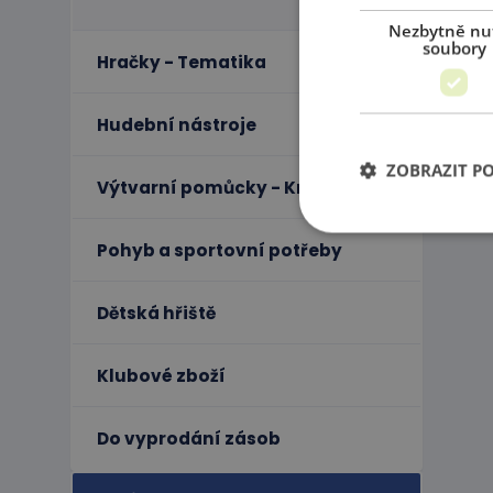
Nezbytně nu
soubory
Hračky - Tematika
Hudební nástroje
ZOBRAZIT P
Výtvarní pomůcky - Kreativita
Pohyb a sportovní potřeby
Ne
Dětská hřiště
Nezbytně nutné soubo
stránky nelze bez ne
Klubové zboží
Název
PHPSESSID
Do vyprodání zásob