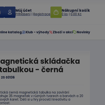
Můj účet
Nákupní košík
Přihlášení
|
Registrace
0 ks
|
0,00 Kč
nline katalog
Klub - výhody
Zboží v akci
Novinky
agnetická skládačka
 tabulkou - černá
:
2S 03136
ktická černá magnetická tabulka na zavírání
ahuje 35 magnetek v různých tvarech a barvách a 20
ových karet. Děti si u hry procvičí kreativitu a
ornost.