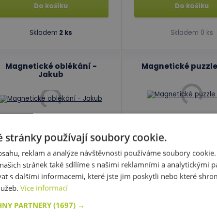
Do košíku
Do košíku
Skladem
2 ks
Skladem 0 ks
Magnetické oblékání -
Magnetické puzzle
Jakub
kód: 76 75200
kód: 28 13962
ředpokládaný termín dodání:
do
Předpokládaný termín d
 stránky používají soubory cookie.
30 dnů
5 dnů
929,00 Kč
475,00 Kč
obsahu, reklam a analýze návštěvnosti používáme soubory cookie.
s DPH
s
ašich stránek také sdílíme s našimi reklamními a analytickými par
 s dalšími informacemi, které jste jim poskytli nebo které shro
Do košíku
Do košíku
služeb.
Více informací
HNY PARTNERY
(1697) →
Skladem 0 ks
Skladem