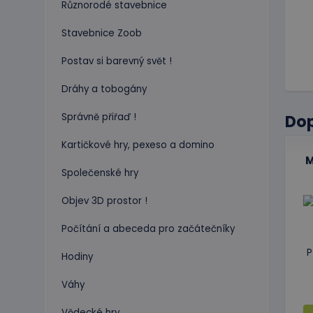
Různorodé stavebnice
Stavebnice Zoob
Postav si barevný svět !
Dráhy a tobogány
Správně přiřaď !
Do
Kartičkové hry, pexeso a domino
M
Společenské hry
Objev 3D prostor !
Počítání a abeceda pro začátečníky
P
Hodiny
Váhy
Vědecké hry