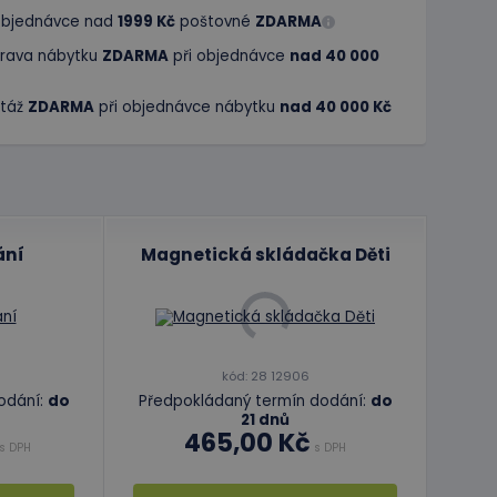
 objednávce nad
1999 Kč
poštovné
ZDARMA
rava nábytku
ZDARMA
při objednávce
nad 40 000
táž
ZDARMA
při objednávce nábytku
nad 40 000 Kč
ání
Magnetická skládačka Děti
kód: 28 12906
odání:
do
Předpokládaný termín dodání:
do
21 dnů
465,00 Kč
s DPH
s DPH