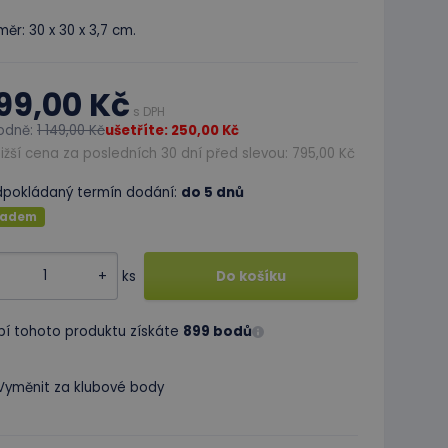
ěr: 30 x 30 x 3,7 cm.
99,00 Kč
s DPH
odně:
1 149,00 Kč
ušetříte: 250,00 Kč
ižší cena za posledních 30 dní před slevou: 795,00 Kč
dpokládaný termín dodání:
do 5 dnů
ladem
+
ks
Do košíku
pí tohoto produktu získáte
899 bodů
Vyměnit za klubové body