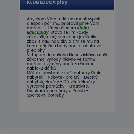
KLUB EDUCA play
Abychom Vám
a dětem
mohli
vyplnit
alespoň
pár snů
,
připravili jsme
Vám
možnost
stát se členem
klubu
Educaplay
.
Stává
se jím
každý
zákazník
,
který si zakoupí
jakékoliv
zboží
z
naší nabídky
a tím se
mu na
konto
připíšou body
podle
tabulkové
předlohy.
Vstupem do
našeho klubu
získávají naši
zákazníci
výhody
,
hlavně ve
formě
možnosti
výměny
bodů
za
širokou
nabídku
dárků
.
Můžete si vybrat
z
naší nabídky
Školní
nábytek
-
Nábytek pro
MŠ
-
Dětský
nábytek
,
Hračky
-
Dřevěné
Hračky
,
Výtvarné
pomůcky
-
Kreativita
,
Didaktické
pomůcky
a
Pohyb
-
Sportovní potřeby
.