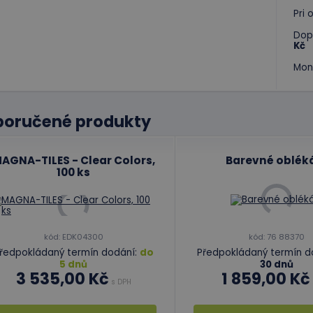
Pri
Dop
Kč
Mon
poručené produkty
AGNA-TILES - Clear Colors,
Barevné oblék
100 ks
kód: EDK04300
kód: 76 88370
ředpokládaný termín dodání:
do
Předpokládaný termín d
5 dnů
30 dnů
3 535,00 Kč
1 859,00 Kč
s DPH