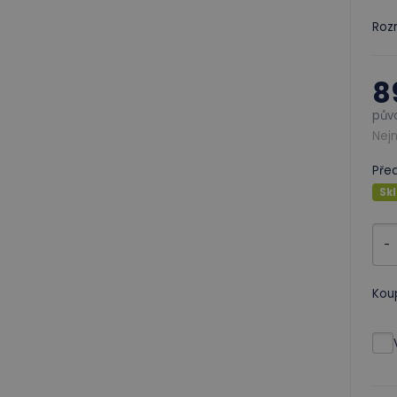
Rozm
8
pův
Nejn
Pře
Sk
-
Kou