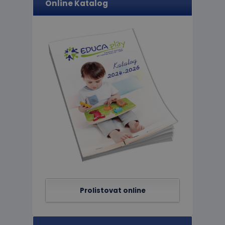
Online Katalog
limit
eshopcartid
CookieScriptConse
hideRightBanner
Název
Poskytov
Název
Doména
_ga_C89EE971FB
IDE
Google L
.doublecl
_ga
_gcl_au
Google L
Prolistovat online
.educapla