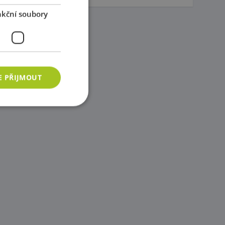
kční soubory
E PŘIJMOUT
ory
 správa účtu. Webové
azyce PHP. Toto je
ání proměnných
vygenerované číslo,
b, ale dobrým
vatele mezi