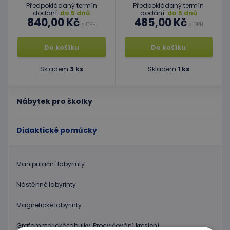
Předpokládaný termín
Předpokládaný termín
dodání:
do 5 dnů
dodání:
do 5 dnů
840,00 Kč
485,00 Kč
s DPH
s DPH
Do košíku
Do košíku
Skladem
3 ks
Skladem
1 ks
Nábytek pro školky
Didaktické pomůcky
Manipulační labyrinty
Nástěnné labyrinty
Magnetické labyrinty
Grafomotorické tabulky, Procvičování kreslení