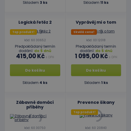
Skladem
3 ks
Skladem
11 ks
Logická řetěz 2
Vyprávěj mi o tom
Top produkt!
Skvělá cena!
kód: 60 30652
kód: 03 12018
Předpokládaný termín
Předpokládaný termín
dodání:
do 5 dnů
dodání:
do 5 dnů
415,00 Kč
1 095,00 Kč
s DPH
s DPH
Do košíku
Do košíku
Skladem
4 ks
Skladem
1 ks
Zábavné domácí
Prevence šikany
příběhy
Top produkt!
kód: 60 30750
kód: 60 20840