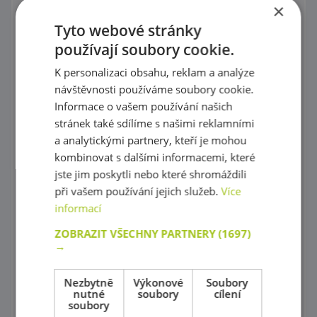
×
Puzzle
Tyto webové stránky
používají soubory cookie.
Kostky, vláček
K personalizaci obsahu, reklam a analýze
Provlékaní
návštěvnosti používáme soubory cookie.
Informace o vašem používání našich
Korálky Hama
stránek také sdílíme s našimi reklamními
Procvičování základních zručností
a analytickými partnery, kteří je mohou
kombinovat s dalšími informacemi, které
Hry s barevnými tvary
jste jim poskytli nebo které shromáždili
při vašem používání jejich služeb.
Více
Mozaiky plné barev !
informací
Poznej barvy a tvary
ZOBRAZIT VŠECHNY PARTNERY
(1697)
→
Magnetické skládačky
Různorodé stavebnice
Nezbytně
Výkonové
Soubory
nutné
soubory
cílení
soubory
Stavebnice Zoob