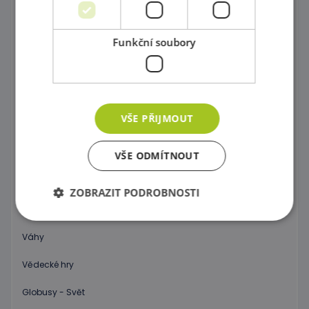
Postav si barevný svět !
Funkční soubory
Dráhy a tobogány
Správně přiřaď !
Kartičkové hry, pexeso a domino
VŠE PŘIJMOUT
Společenské hry
Objev 3D prostor !
VŠE ODMÍTNOUT
Počítání a abeceda pro začátečníky
ZOBRAZIT PODROBNOSTI
Hodiny
Váhy
Nezbytně nutné soubory
Výkonové soubory
Vědecké hry
Soubory cílení
Funkční soubory
Globusy - Svět
Nezbytně nutné soubory cookie umožňují základní
funkce webových stránek, jako je přihlášení