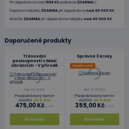
Pri objednávce nad
1999 Kč
poštovné
ZDARMA
Doprava nábytku
ZDARMA
při objednávce
nad 40 000 Kč
Montáž
ZDARMA
při objednávce nábytku
nad 40 000 Kč
Doporučené produkty
Trénování
Správné 3 kroky
posloupností v Maxi
obrázcích - V přírodě
Skvělá cena!
kód: 60 30641
kód: 75 A5252
Předpokládaný termín
Předpokládaný termín
dodání:
do 5 dnů
dodání:
do 5 dnů
475,00 Kč
355,00 Kč
s DPH
s DPH
Do košíku
Do košíku