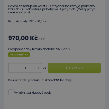
Balení obsahuje 30 karet, CD, stojánek na karty a praktickou
krabičku. CD obsahuje příběhy ve 14 jazycích. (Český jazyk
není součástí).
Rozměr karty: 13,5 x 16,5 cm.
970,00 Kč
s DPH
Předpokládaný termín dodání:
do 5 dnů
Skladem 1 ks
-
+
ks
Do košíku
Koupí tohoto produktu získáte
970 bodů
Vyměnit za klubové body