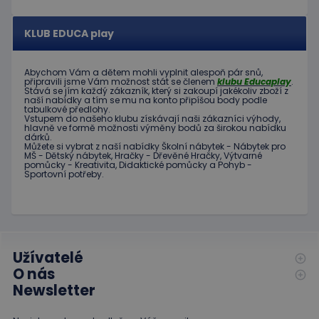
významná
uživatel
aktualizace
používá
běžněji
webové
KLUB EDUCA play
používané
stránky a
analytické
jakoukoli
služby Google.
reklamu,
Tento soubor
kterou
Abychom Vám
a dětem
mohli
vyplnit alespoň
pár snů
,
cookie se
koncový
připravili jsme
Vám možnost
stát se členem
klubu
Educaplay
.
používá k
uživatel
Stává
se jím
každý zákazník
,
který si zakoupí
jakékoliv zboží
z
rozlišení
mohl vidět
naší nabídky
a tím se
mu na
konto
připíšou body
podle
jedinečných
tabulkové
předlohy.
před
uživatelů
Vstupem do
našeho klubu
získávají naši
zákazníci
výhody
,
návštěvou
přiřazením
hlavně ve
formě
možnosti
výměny
bodů
za
širokou nabídku
uvedeného
dárků
.
náhodně
webu.
Můžete si vybrat
z
naší nabídky
Školní nábytek
-
Nábytek pro
vygenerovaného
MŠ
-
Dětský nábytek
,
Hračky
-
Dřevěné
Hračky
,
Výtvarné
čísla jako
_gcl_au
3
Tento
Google LLC
pomůcky
-
Kreativita
,
Didaktické
pomůcky
a
Pohyb
-
identifikátoru
měsíce
soubor
.educaplay.cz
Sportovní potřeby
.
klienta. Je
1 den
cookie
součástí
nastavuje
každého
společnost
požadavku na
Doubleclick
stránku na webu
a provádí
a slouží k
informace
výpočtu údajů o
o tom, jak
návštěvnících,
koncový
Užívatelé
relacích a
uživatel
kampaních pro
používá
O nás
analytické
webové
Newsletter
přehledy webů.
stránky a
jakoukoli
reklamu,