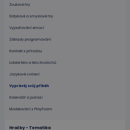
uživatele a správa účtu. Webové stránky nelze bez
Zvukové hry
nezbytně nutných souborů cookie správně
používat.
Dotykové a smyslové hry
Poskytovatel
/
Název
Vyprší
Popis
Doména
Vyjadřování emocí
PHPSESSID
Zavřením
Cookie
PHP.net
prohlížeče
genero
www.educaplay.cz
Základy programování
aplikac
založen
na jazyc
Kontakt s přírodou
PHP. To
univerzá
Lidské tělo a tělo živočichů
identifi
používa
udržová
Jazykové cvičení
proměn
relací
uživatel
Vyprávěj svůj příběh
Obvykle
jedná o
náhodn
Kalendář a počasí
vygener
číslo, je
použití
Modelování s PlayFoam
být spec
zásadách ochrany soukromí společnosti Google
pro dan
web, al
dobrým
Hračky - Tematika
příklad