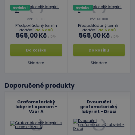
Novinka!
Novinka!
kód: 66 11100
kód: 66 11011
Předpokládaný termín
Předpokládaný termín
dodání:
do 5 dnů
dodání:
do 5 dnů
565,00 Kč
565,00 Kč
s DPH
s DPH
Do košíku
Do košíku
Skladem
Skladem
Doporučené produkty
Grafomotorický
Dvouruční
labyrint s perem -
grafomotorický
Vzor A
labyrint - Draci