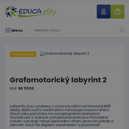
Menu
Top produkt!
Grafomotorický labyrint 2
kód:
66 11020
Labyrinty jsou vyrobeny z vysoce kvalitní laminované MDF
desky, která svými vlastnostmi nahrazuje masivní dřevo.
Slouží jako pomůcka na rozvíjenígrafomotorických
dovednosti a zrakově-pohybové koordinace.Pravidelné
cvičení vytvářejí návyk správného držení psacích potřeb a
zároveň slouží ke zlepšení soustředění a pozornosti.