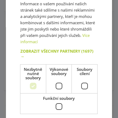
Skladem
21 ks
Skladem 0 ks
Informace o vašem používání našich
stránek také sdílíme s našimi reklamními
a analytickými partnery, kteří je mohou
Grafomotorický
Grafomotorický
kombinovat s dalšími informacemi, které
labyrint 4
labyrint 5
jste jim poskytli nebo které shromáždili
Top produkt!
Top produkt!
při vašem používání jejich služeb.
Více
informací
kód: 66 11040
kód: 66 11050
Předpokládaný termín
Předpokládaný termín
ZOBRAZIT VŠECHNY PARTNERY
(1697)
dodání:
do 5 dnů
dodání:
do 5 dnů
→
565,00 Kč
565,00 Kč
s DPH
s DPH
Nezbytně
Výkonové
Soubory
Do košíku
Do košíku
nutné
soubory
cílení
soubory
Skladem
Skladem
Funkční soubory
Nábytek pro školky
Didaktické pomůcky