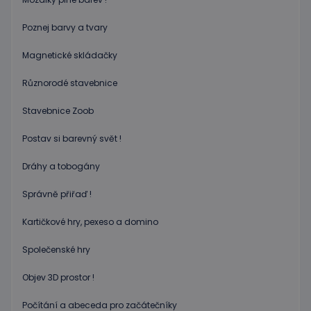
aplikac
založen
na jazyc
Poznej barvy a tvary
PHP. To
univerzá
Magnetické skládačky
identifi
používa
udržová
Různorodé stavebnice
proměn
relací
uživatel
Stavebnice Zoob
Obvykle
jedná o
náhodn
Postav si barevný svět !
vygener
číslo, je
použití
Dráhy a tobogány
být spec
zásadách ochrany soukromí společnosti Google
pro dan
web, al
Správně přiřaď !
dobrým
příklad
udržová
Kartičkové hry, pexeso a domino
přihláš
stavu
Společenské hry
uživatel
stránka
Objev 3D prostor !
limit
www.educaplay.cz
1 měsíc
Tento s
cookie 
používá
Počítání a abeceda pro začátečníky
omezen