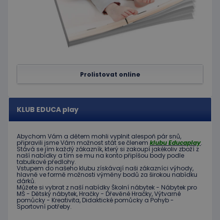
Prolistovat online
KLUB EDUCA play
Abychom Vám
a dětem
mohli
vyplnit alespoň
pár snů
,
připravili jsme
Vám možnost
stát se členem
klubu
Educaplay
.
Stává
se jím
každý zákazník
,
který si zakoupí
jakékoliv zboží
z
naší nabídky
a tím se
mu na
konto
připíšou body
podle
tabulkové
předlohy.
Vstupem do
našeho klubu
získávají naši
zákazníci
výhody
,
hlavně ve
formě
možnosti
výměny
bodů
za
širokou nabídku
dárků
.
Můžete si vybrat
z
naší nabídky
Školní nábytek
-
Nábytek pro
MŠ
-
Dětský nábytek
,
Hračky
-
Dřevěné
Hračky
,
Výtvarné
pomůcky
-
Kreativita
,
Didaktické
pomůcky
a
Pohyb
-
Sportovní potřeby
.