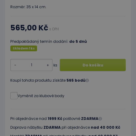
Rozměr: 35 x 14 cm.
565,00 Kč
s DPH
Předpokládaný termín dodání:
do 5 dnů
Skladem 1 ks
-
+
ks
Do košíku
Koupí tohoto produktu získáte
565 bodů
Vyměnit za klubové body
Pri objednávce nad
1999 Kč
poštovné
ZDARMA
Doprava nábytku
ZDARMA
při objednávce
nad 40 000 Kč