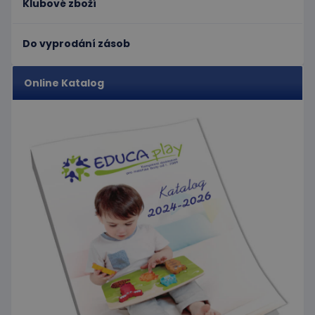
rozlišení
Klubové zboží
mohl vidět
jedinečných
před
uživatelů
návštěvou
přiřazením
uvedeného
náhodně
webu.
Do vyprodání zásob
vygenerovaného
čísla jako
_gcl_au
3
Tento
Google LLC
identifikátoru
měsíce
soubor
.educaplay.cz
klienta. Je
Online Katalog
1 den
cookie
součástí
nastavuje
každého
společnost
požadavku na
Doubleclick
stránku na webu
a provádí
a slouží k
informace
výpočtu údajů o
o tom, jak
návštěvnících,
koncový
relacích a
uživatel
kampaních pro
používá
analytické
webové
přehledy webů.
stránky a
jakoukoli
reklamu,
kterou
koncový
uživatel
mohl vidět
před
návštěvou
uvedeného
webu.