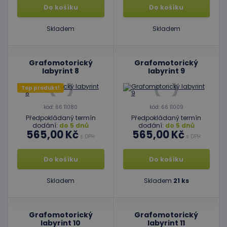
Do košíku
Do košíku
Skladem
Skladem
Grafomotorický
Grafomotorický
labyrint 8
labyrint 9
Top produkt!
kód: 66 11080
kód: 66 11009
Předpokládaný termín
Předpokládaný termín
dodání:
do 5 dnů
dodání:
do 5 dnů
565,00 Kč
565,00 Kč
s DPH
s DPH
Do košíku
Do košíku
Skladem
Skladem
21 ks
Grafomotorický
Grafomotorický
labyrint 10
labyrint 11