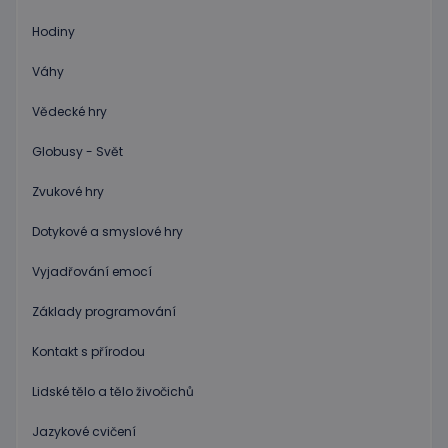
četnosti
žádostí,
Hodiny
ke sníže
rizika, ž
server p
Váhy
přílišný
požadav
Vědecké hry
eshopcartid
.www.educaplay.cz
2 měsíce
Globusy - Svět
CookieScriptConsent
1 měsíc 2
Tento s
CookieScript
dny
cookie
www.educaplay.cz
používá
Zvukové hry
služba
Cookie-
Script.c
Dotykové a smyslové hry
zapamat
předvol
souhlas
Vyjadřování emocí
soubor
cookie
návštěv
Základy programování
Je nutné
banner
cookie
Kontakt s přírodou
Cookie-
Script.
fungova
Lidské tělo a tělo živočichů
správně
Jazykové cvičení
hideRightBanner
.www.educaplay.cz
2 hodiny