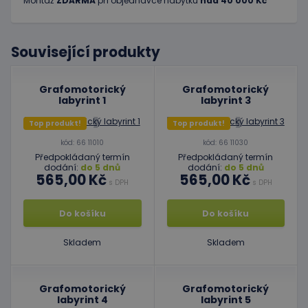
Montáž
ZDARMA
při objednávce nábytku
nad 40 000 Kč
Související produkty
Grafomotorický
Grafomotorický
labyrint 1
labyrint 3
Top produkt!
Top produkt!
kód: 66 11010
kód: 66 11030
Předpokládaný termín
Předpokládaný termín
dodání:
do 5 dnů
dodání:
do 5 dnů
565,00 Kč
565,00 Kč
s DPH
s DPH
Do košíku
Do košíku
Skladem
Skladem
Grafomotorický
Grafomotorický
labyrint 4
labyrint 5