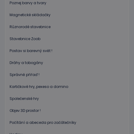
založen
Poznej barvy a tvary
na jazyc
PHP. To
Magnetické skládačky
univerzá
identifi
používa
Různorodé stavebnice
udržová
proměn
relací
Stavebnice Zoob
uživatel
Obvykle
jedná o
Postav si barevný svět !
náhodn
vygener
číslo, je
Dráhy a tobogány
použití
být spec
zásadách ochrany soukromí společnosti Google
pro dan
Správně přiřaď !
web, al
dobrým
příklad
Kartičkové hry, pexeso a domino
udržová
přihláš
Společenské hry
stavu
uživatel
stránka
Objev 3D prostor !
limit
www.educaplay.cz
1 měsíc
Tento s
cookie 
Počítání a abeceda pro začátečníky
používá
omezen
četnosti