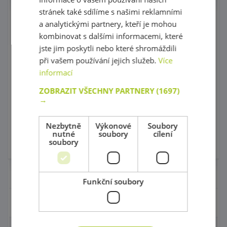
stránek také sdílíme s našimi reklamními
Grafomotorické
Grafomotorický
a analytickými partnery, kteří je mohou
cvičení - Sada 1, od 4
labyrint 7
let
kombinovat s dalšími informacemi, které
Top produkt!
jste jim poskytli nebo které shromáždili
při vašem používání jejich služeb.
Více
kód: 50 G0005
kód: 66 11070
informací
Předpokládaný termín
Předpokládaný termín
dodání:
30 dnů a více
dodání:
do 5 dnů
ZOBRAZIT VŠECHNY PARTNERY
(1697)
1 850,00 Kč
565,00 Kč
s DPH
s DPH
→
Do košíku
Do košíku
Nezbytně
Výkonové
Soubory
nutné
soubory
cílení
soubory
Skladem 0 ks
Skladem
Nábytek pro školky
Funkční soubory
Didaktické pomůcky