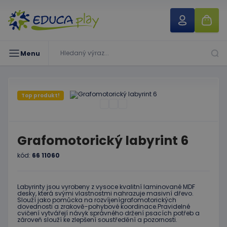
Menu
Top produkt!
Grafomotorický labyrint 6
kód:
66 11060
Labyrinty jsou vyrobeny z vysoce kvalitní laminované MDF
desky, která svými vlastnostmi nahrazuje masivní dřevo.
Slouží jako pomůcka na rozvíjenígrafomotorických
dovednosti a zrakově-pohybové koordinace.Pravidelné
cvičení vytvářejí návyk správného držení psacích potřeb a
zároveň slouží ke zlepšení soustředění a pozornosti.