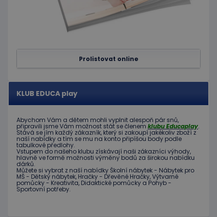
Prolistovat online
KLUB EDUCA play
Abychom Vám
a dětem
mohli
vyplnit alespoň
pár snů
,
připravili jsme
Vám možnost
stát se členem
klubu
Educaplay
.
Stává
se jím
každý zákazník
,
který si zakoupí
jakékoliv zboží
z
naší nabídky
a tím se
mu na
konto
připíšou body
podle
tabulkové
předlohy.
Vstupem do
našeho klubu
získávají naši
zákazníci
výhody
,
hlavně ve
formě
možnosti
výměny
bodů
za
širokou nabídku
dárků
.
Můžete si vybrat
z
naší nabídky
Školní nábytek
-
Nábytek pro
MŠ
-
Dětský nábytek
,
Hračky
-
Dřevěné
Hračky
,
Výtvarné
pomůcky
-
Kreativita
,
Didaktické
pomůcky
a
Pohyb
-
Sportovní potřeby
.