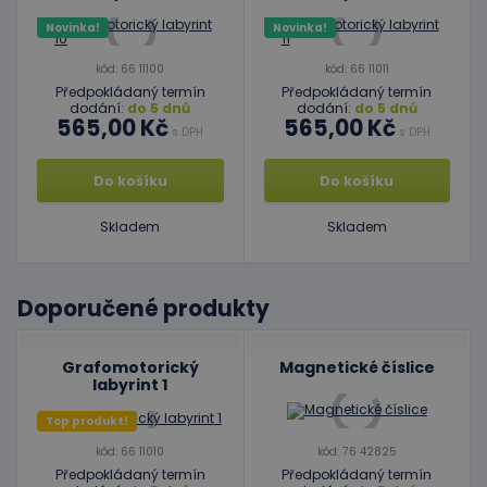
Novinka!
Novinka!
kód: 66 11100
kód: 66 11011
Předpokládaný termín
Předpokládaný termín
dodání:
do 5 dnů
dodání:
do 5 dnů
565,00 Kč
565,00 Kč
s DPH
s DPH
Do košíku
Do košíku
Skladem
Skladem
Doporučené produkty
Grafomotorický
Magnetické číslice
labyrint 1
Top produkt!
kód: 66 11010
kód: 76 42825
Předpokládaný termín
Předpokládaný termín