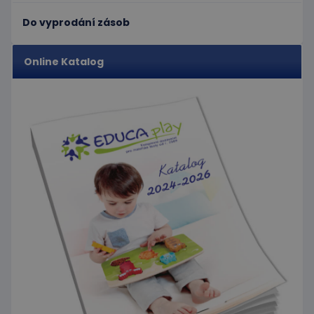
před
uživatelů
návštěvou
přiřazením
Do vyprodání zásob
uvedeného
náhodně
webu.
vygenerovaného
čísla jako
_gcl_au
3
Tento
Google LLC
identifikátoru
Online Katalog
měsíce
soubor
.educaplay.cz
klienta. Je
1 den
cookie
součástí
nastavuje
každého
společnost
požadavku na
Doubleclick
stránku na webu
a provádí
a slouží k
informace
výpočtu údajů o
o tom, jak
návštěvnících,
koncový
relacích a
uživatel
kampaních pro
používá
analytické
webové
přehledy webů.
stránky a
jakoukoli
reklamu,
kterou
koncový
uživatel
mohl vidět
před
návštěvou
uvedeného
webu.