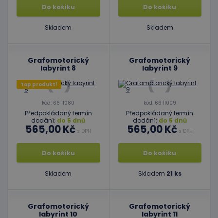
Do košíku
Do košíku
Skladem
Skladem
Grafomotorický
Grafomotorický
labyrint 8
labyrint 9
Top produkt!
kód: 66 11080
kód: 66 11009
Předpokládaný termín
Předpokládaný termín
dodání:
do 5 dnů
dodání:
do 5 dnů
565,00 Kč
565,00 Kč
s DPH
s DPH
Do košíku
Do košíku
Skladem
Skladem
21 ks
Grafomotorický
Grafomotorický
labyrint 10
labyrint 11