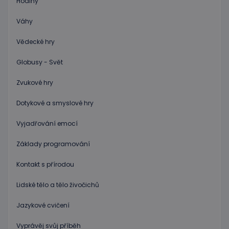
Hodiny
žádostí,
ke sníže
rizika, ž
Váhy
server p
přílišný
požadav
Vědecké hry
eshopcartid
.www.educaplay.cz
2 měsíce
Globusy - Svět
CookieScriptConsent
1 měsíc 2
Tento s
CookieScript
dny
cookie
www.educaplay.cz
Zvukové hry
používá
služba
Cookie-
Dotykové a smyslové hry
Script.c
zapamat
předvol
Vyjadřování emocí
souhlas
soubor
cookie
Základy programování
návštěv
Je nutné
banner
Kontakt s přírodou
cookie
Cookie-
Lidské tělo a tělo živočichů
Script.
fungova
správně
Jazykové cvičení
hideRightBanner
.www.educaplay.cz
2 hodiny
Vyprávěj svůj příběh