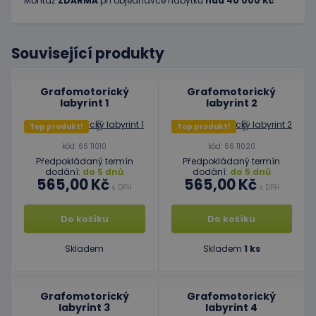
Montáž
ZDARMA
při objednávce nábytku
nad 40 000 Kč
Související produkty
Grafomotorický
Grafomotorický
labyrint 1
labyrint 2
Top produkt!
Top produkt!
kód: 66 11010
kód: 66 11020
Předpokládaný termín
Předpokládaný termín
dodání:
do 5 dnů
dodání:
do 5 dnů
565,00 Kč
565,00 Kč
s DPH
s DPH
Do košíku
Do košíku
Skladem
Skladem
1 ks
Grafomotorický
Grafomotorický
labyrint 3
labyrint 4