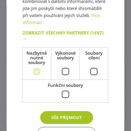
kombinovat s dalšími informacemi, které
Předpokládaný termín
kód: 62 AA725
dodání:
do 5 dnů
jste jim poskytli nebo které shromáždili
105,00 Kč
Předpokládaný termín
s DPH
při vašem používání jejich služeb.
Více
dodání:
do 5 dnů
115,00 Kč
129,00 Kč
Nejnižší cena za posledních 30
informací
s DPH
dní před slevou: 105,00 Kč
ZOBRAZIT VŠECHNY PARTNERY
(1697)
Do košíku
Do košíku
→
Skladem
Skladem
Nezbytně
Výkonové
Soubory
nutné
soubory
cílení
soubory
Nábytek pro školky
Didaktické pomůcky
Funkční soubory
Hračky - Tematika
Hudební nástroje
VŠE PŘIJMOUT