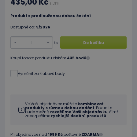
435,00 Kč
s DPH
Produkt s prodlouženou dobou čekání
Dostupné od:
9/2026
-
+
ks
Do košíku
Koupí tohoto produktu získáte
435 bodů
Vyměnit za klubové body
Ve Vaši objednávce můžete
kombinovat
produkty s různou dobou dodání
. Pokud to
bude možné,
rozdělíme Vaši objednávku
, čímž
zabezpečíme
rychlejší dodání produktů
.
Pri objednávce nad
1999 Kč
poštovné
ZDARMA