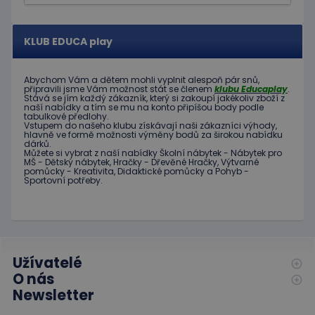
požadav
eshopcartid
.www.educaplay.cz
2 měsíce
KLUB EDUCA play
CookieScriptConsent
1 měsíc 2
Tento s
CookieScript
dny
cookie
www.educaplay.cz
používá
služba
Abychom Vám
a dětem
mohli
vyplnit alespoň
pár snů
,
Cookie-
připravili jsme
Vám možnost
stát se členem
klubu
Educaplay
.
Stává
se jím
každý zákazník
,
který si zakoupí
jakékoliv zboží
z
Script.c
naší nabídky
a tím se
mu na
konto
připíšou body
podle
zapamat
tabulkové
předlohy.
předvol
Vstupem do
našeho klubu
získávají naši
zákazníci
výhody
,
souhlas
hlavně ve
formě
možnosti
výměny
bodů
za
širokou nabídku
soubor
dárků
.
cookie
Můžete si vybrat
z
naší nabídky
Školní nábytek
-
Nábytek pro
návštěv
MŠ
-
Dětský nábytek
,
Hračky
-
Dřevěné
Hračky
,
Výtvarné
Je nutné
pomůcky
-
Kreativita
,
Didaktické
pomůcky
a
Pohyb
-
banner
Sportovní potřeby
.
cookie
Cookie-
Script.
fungova
správně
hideRightBanner
.www.educaplay.cz
2 hodiny
Užívatelé
O nás
Newsletter