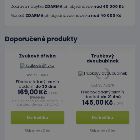
Doprava nábytku
ZDARMA
při objednávce
nad 40 000 Kč
Montáž
ZDARMA
při objednávce nábytku
nad 40 000 Kč
Doporučené produkty
Zvukové dřívka
Trubkový
dvoububínek
kód: 51 T9603
Předpokládaný termín
kód: 38 A5276
dodání:
do 30 dnů
169,00 Kč
Předpokládaný termín
s DPH
dodání:
do 21 dnů
179,00 Kč
145,00 Kč
Nejnižší cena za posledních 30
s DPH
dní před slevou: 169,00 Kč
Do košíku
Do košíku
Skladem 0 ks
Skladem 0 ks