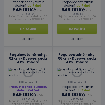
Předpokládaný termín
Předpokládaný termín
dodání:
do 7 dnů
dodání:
do 7 dnů
949,00 Kč
949,00 Kč
s DPH
s DPH
950,00 Kč
950,00 Kč
Nejnižší cena za posledních 30
Nejnižší cena za posledních 30
dní před slevou: 949,00 Kč
dní před slevou: 949,00 Kč
Do košíku
Do košíku
Skladem
Skladem
Regulovatelné nohy,
Regulovatelné nohy,
52 cm - Kovové, sada
56 cm - Kovové, sada
4 ks - modrá
4 ks - modré
kód: 83 5204M
kód: 83 5604M
Produkt s prodlouženou
Předpokládaný termín
dobou čekání
dodání:
do 7 dnů
949,00 Kč
949,00 Kč
s DPH
s DPH
950,00 Kč
950,00 Kč
Nejnižší cena za posledních 30
Nejnižší cena za posledních 30
dní před slevou: 949,00 Kč
dní před slevou: 949,00 Kč