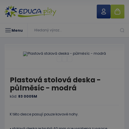
Menu
Plastová stolová deska -
půlměsíc - modrá
kód:
83 0005M
K této desce pasují pouze kovové nohy.
• stolová deska je hrubá 40 mm a je vyrobena z vysoce