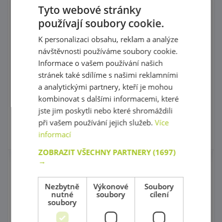
4 ks - žlté
4 ks - žlté
Tyto webové stránky
používají soubory cookie.
K personalizaci obsahu, reklam a analýze
kód: 83 4504L
kód: 83 5604L
návštěvnosti používáme soubory cookie.
Předpokládaný termín
Předpokládaný termín
Informace o vašem používání našich
dodání:
do 7 dnů
dodání:
do 7 dnů
949,00 Kč
949,00 Kč
stránek také sdílíme s našimi reklamními
s DPH
s DPH
950,00 Kč
950,00 Kč
a analytickými partnery, kteří je mohou
Nejnižší cena za posledních 30
Nejnižší cena za posledních 30
dní před slevou: 949,00 Kč
dní před slevou: 949,00 Kč
kombinovat s dalšími informacemi, které
jste jim poskytli nebo které shromáždili
Do košíku
Do košíku
při vašem používání jejich služeb.
Více
informací
Skladem
Skladem
4 ks
ZOBRAZIT VŠECHNY PARTNERY
(1697)
→
Výškově nastavitelné
Výškově nastavitelné
nohy - Kovové sada 4
nohy - Kovové sada 4
ks - červená
ks - modrá
Nezbytně
Výkonové
Soubory
nutné
soubory
cílení
soubory