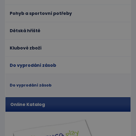
aktualizace
používá
běžněji
webové
používané
stránky a
Pohyb a sportovní potřeby
analytické
jakoukoli
služby Google.
reklamu,
Tento soubor
kterou
cookie se
koncový
Dětská hřiště
používá k
uživatel
rozlišení
mohl vidět
jedinečných
před
uživatelů
návštěvou
přiřazením
Klubové zboží
uvedeného
náhodně
webu.
vygenerovaného
čísla jako
_gcl_au
3
Tento
Google LLC
identifikátoru
Do vyprodání zásob
měsíce
soubor
.educaplay.cz
klienta. Je
1 den
cookie
součástí
nastavuje
každého
společnost
požadavku na
Doubleclick
Do vyprodání zásob
stránku na webu
a provádí
a slouží k
informace
výpočtu údajů o
o tom, jak
návštěvnících,
koncový
relacích a
uživatel
Online Katalog
kampaních pro
používá
analytické
webové
přehledy webů.
stránky a
jakoukoli
reklamu,
kterou
koncový