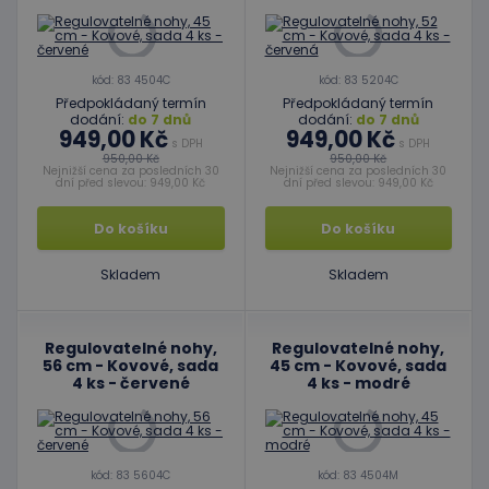
kód: 83 4504C
kód: 83 5204C
Předpokládaný termín
Předpokládaný termín
dodání:
do 7 dnů
dodání:
do 7 dnů
949,00 Kč
949,00 Kč
s DPH
s DPH
950,00 Kč
950,00 Kč
Nejnižší cena za posledních 30
Nejnižší cena za posledních 30
dní před slevou: 949,00 Kč
dní před slevou: 949,00 Kč
Do košíku
Do košíku
Skladem
Skladem
Regulovatelné nohy,
Regulovatelné nohy,
56 cm - Kovové, sada
45 cm - Kovové, sada
4 ks - červené
4 ks - modré
kód: 83 5604C
kód: 83 4504M