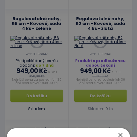
Regulovatelné nohy,
Regulovatelné nohy,
56 cm - Kovové, sada
52 cm - Kovové, sada
4 ks - zelené
4 ks - žlutá
kód: 83 5604Z
kód: 83 5204L
Předpokládaný termín
Produkt s prodlouženou
dodání:
do 7 dnů
dobou čekání
949,00 Kč
949,00 Kč
s DPH
s DPH
950,00 Kč
950,00 Kč
Nejnižší cena za posledních 30
Nejnižší cena za posledních 30
dní před slevou: 949,00 Kč
dní před slevou: 949,00 Kč
Do košíku
Do košíku
Skladem
Skladem 0 ks
Regulovatelné nohy,
Regulovatelné nohy,
×
45 cm - Kovové, sada
56 cm - Kovové, sada