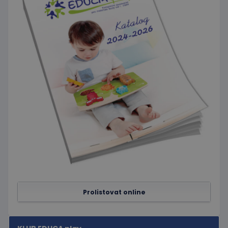
uživatel
mohl vidět
před
návštěvou
uvedeného
webu.
Prolistovat online