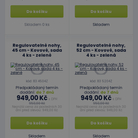
Do košíku
Do košíku
Skladem 0 ks
Skladem
Regulovatelné nohy,
Regulovatelné nohy,
45 cm - Kovové, sada
52 cm - Kovové, sada
4 ks - zelené
4 ks - zelená
kód: 83 4504Z
kód: 83 5204Z
Předpokládaný termín
Předpokládaný termín
dodání:
do 7 dnů
dodání:
do 7 dnů
949,00 Kč
949,00 Kč
s DPH
s DPH
950,00 Kč
950,00 Kč
Nejnižší cena za posledních 30
Nejnižší cena za posledních 30
dní před slevou: 949,00 Kč
dní před slevou: 949,00 Kč
Do košíku
Do košíku
Skladem
Skladem