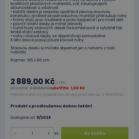
kvalitních plastových materiálů, což zaručuje jejich
dlouhověkost a odolnost
• každá deska je zespodu opatřená pevnou kovovou
konstrukci, do které se jednoduchou montáži přišroubují nohy
• hrany stolů jsou zaoblené a proto bezpečné i pro malé děti
• povrch stolní desky je mírně pórovitý
• různé tvary stolových desek lze kombinovat a vytvářet tak
široké stolní sestavy
• nohy i stolové desky se objednávají samostatně
K této desce pasují pouze kovové nohy.
Stolovou desku si můžete objednat jen s nohami z naší
nabídky
Rozměr: 165 x 90 cm.
2 889,00 Kč
s DPH
původně:
2 890,00 Kč
ušetříte: 1,00 Kč
Nejnižší cena za posledních 30 dní před slevou: 2 889,00 Kč
Produkt s prodlouženou dobou čekání
Dostupné od:
9/2026
-
+
ks
Do košíku