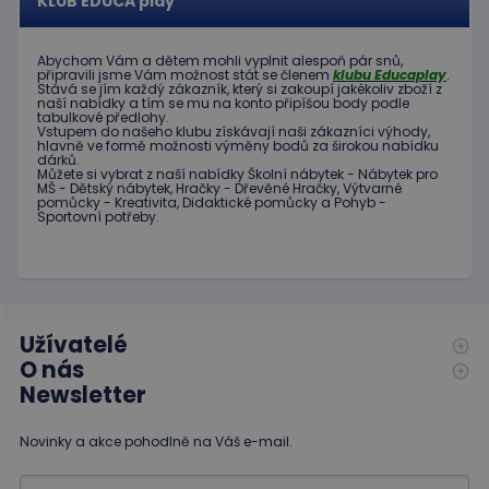
KLUB EDUCA play
Abychom Vám
a dětem
mohli
vyplnit alespoň
pár snů
,
připravili jsme
Vám možnost
stát se členem
klubu
Educaplay
.
Stává
se jím
každý zákazník
,
který si zakoupí
jakékoliv zboží
z
naší nabídky
a tím se
mu na
konto
připíšou body
podle
tabulkové
předlohy.
Vstupem do
našeho klubu
získávají naši
zákazníci
výhody
,
hlavně ve
formě
možnosti
výměny
bodů
za
širokou nabídku
dárků
.
Můžete si vybrat
z
naší nabídky
Školní nábytek
-
Nábytek pro
MŠ
-
Dětský nábytek
,
Hračky
-
Dřevěné
Hračky
,
Výtvarné
pomůcky
-
Kreativita
,
Didaktické
pomůcky
a
Pohyb
-
Sportovní potřeby
.
Užívatelé
O nás
Newsletter
Novinky a akce pohodlně na Váš e-mail.