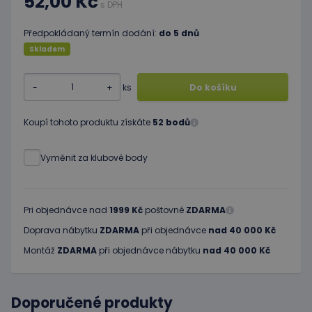
52,00 Kč
s DPH
Předpokládaný termín dodání:
do 5 dnů
Skladem
-
+
ks
Do košíku
Koupí tohoto produktu získáte
52 bodů
Vyměnit za klubové body
Pri objednávce nad
1999 Kč
poštovné
ZDARMA
Doprava nábytku
ZDARMA
při objednávce
nad 40 000 Kč
Montáž
ZDARMA
při objednávce nábytku
nad 40 000 Kč
Doporučené produkty