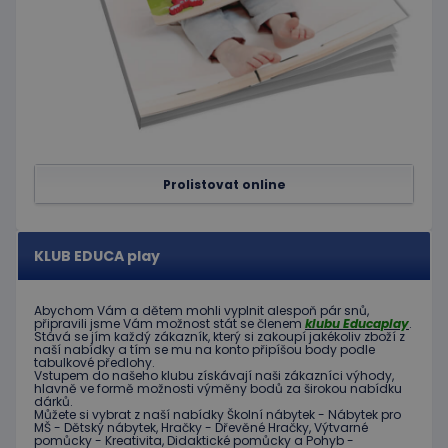
Script.c
zapamat
předvol
souhlas
soubor
cookie
návštěv
Je nutné
banner
cookie
Cookie-
Script.
fungova
Prolistovat online
správně
hideRightBanner
.www.educaplay.cz
2 hodiny
KLUB EDUCA play
Abychom Vám
a dětem
mohli
vyplnit alespoň
pár snů
,
připravili jsme
Vám možnost
stát se členem
klubu
Educaplay
.
Stává
se jím
každý zákazník
,
který si zakoupí
jakékoliv zboží
z
Poskytovatel
naší nabídky
a tím se
mu na
konto
připíšou body
podle
Název
Vyprší
Popis
tabulkové
předlohy.
/
Doména
Vstupem do
našeho klubu
získávají naši
zákazníci
výhody
,
Poskytovatel
/
hlavně ve
formě
možnosti
výměny
bodů
za
širokou nabídku
Název
Vyprší
Popis
_ga_C89EE971FB
.educaplay.cz
1 rok
Tento soubor
Doména
dárků
.
1
cookie používá
Můžete si vybrat
z
naší nabídky
Školní nábytek
-
Nábytek pro
měsíc
Google Analytics
IDE
1 rok
Tento
Google LLC
MŠ
-
Dětský nábytek
,
Hračky
-
Dřevěné
Hračky
,
Výtvarné
k zachování
soubor
pomůcky
-
Kreativita
,
Didaktické
pomůcky
a
Pohyb
-
.doubleclick.net