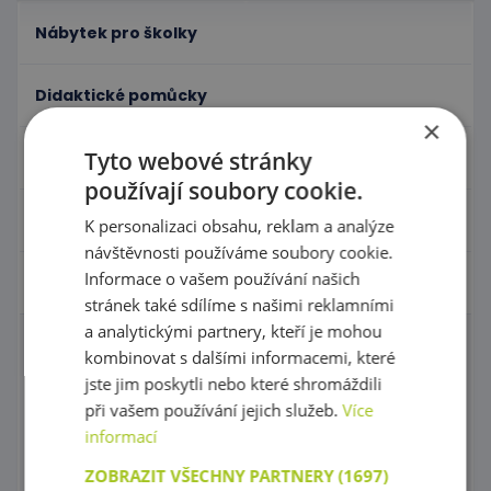
Nábytek pro školky
Didaktické pomůcky
×
Tyto webové stránky
Hračky - Tematika
používají soubory cookie.
Hudební nástroje
K personalizaci obsahu, reklam a analýze
návštěvnosti používáme soubory cookie.
Informace o vašem používání našich
Výtvarní pomůcky - Kreativita
stránek také sdílíme s našimi reklamními
a analytickými partnery, kteří je mohou
Výtvarné tabule
kombinovat s dalšími informacemi, které
jste jim poskytli nebo které shromáždili
Sušičky výkresů
při vašem používání jejich služeb.
Více
informací
Malířské stojany a tabule
ZOBRAZIT VŠECHNY PARTNERY
(1697)
Potřeby na malování