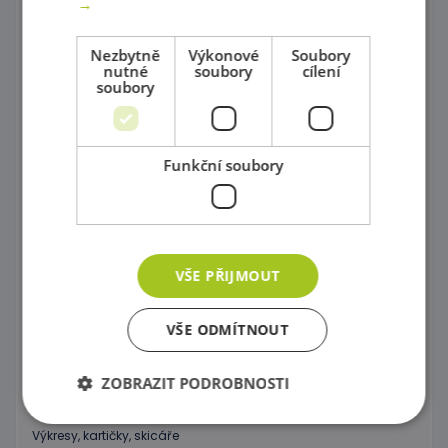
→
Psací potřeby, Barvičky, Fixy
Nezbytně
Výkonové
Soubory
nutné
soubory
cílení
Modelování
soubory
Nůžky a děrovače
Papíry
Funkční soubory
Vyřezávané tvary
Modely s fantazií
VŠE PŘIJMOUT
Překreslovací podložky
Šablony různých tvarů
VŠE ODMÍTNOUT
Kancelářské potřeby
ZOBRAZIT PODROBNOSTI
Razítkování
Výkresy, kartičky, skicáře