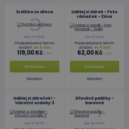
Srdíčka ze dřeva
Udělej si dárek - Foto
rámeček - Zima
kód: 07 P0108
kód: 10 50310
Předpokládaný termín
Předpokládaný termín
dodání:
do 5 dnů
dodání:
do 5 dnů
119,00 Kč
62,00 Kč
s DPH
s DPH
Do košíku
Do košíku
Skladem
Skladem
Udělej si dáreček! -
Dřevěné paličky -
Vánoční ozdoby 3
barevné
kód: 61 397PX
kód: 1M 20007