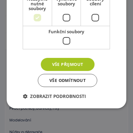
nutné
soubory
cílení
Hračky - Tematika
soubory
Hudební nástroje
Funkční soubory
Výtvarní pomůcky - Kreativita
Výtvarné tabule
VŠE PŘIJMOUT
Sušičky výkresů
VŠE ODMÍTNOUT
Malířské stojany a tabule
ZOBRAZIT PODROBNOSTI
Potřeby na malování
Psací potřeby, Barvičky, Fixy
Modelování
Nezbytně nutné soubory
Výkonové soubory
Soubory cílení
Funkční soubory
Nůžky a děrovače