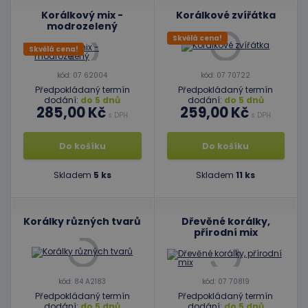
Korálkový mix -
Korálkové zvířátka
modrozelený
Skvělá cena!
Skvělá cena!
kód: 07 62004
kód: 07 70722
Předpokládaný termín
Předpokládaný termín
dodání:
do 5 dnů
dodání:
do 5 dnů
285,00 Kč
259,00 Kč
s DPH
s DPH
Do košíku
Do košíku
Skladem
5 ks
Skladem
11 ks
Korálky různých tvarů
Dřevěné korálky,
přírodní mix
kód: 84 A2183
kód: 07 70819
Předpokládaný termín
Předpokládaný termín
dodání:
do 5 dnů
dodání:
do 5 dnů