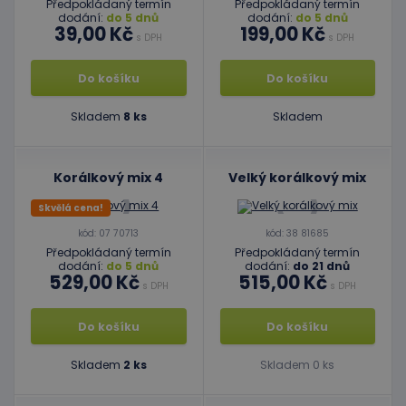
Předpokládaný termín
Předpokládaný termín
dodání:
do 5 dnů
dodání:
do 5 dnů
39,00 Kč
199,00 Kč
s DPH
s DPH
Do košíku
Do košíku
Skladem
8 ks
Skladem
Korálkový mix 4
Velký korálkový mix
Skvělá cena!
kód: 07 70713
kód: 38 81685
Předpokládaný termín
Předpokládaný termín
dodání:
do 5 dnů
dodání:
do 21 dnů
529,00 Kč
515,00 Kč
s DPH
s DPH
Do košíku
Do košíku
Skladem
2 ks
Skladem 0 ks