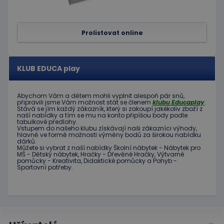
a provádí
Google
informace
Universal
o tom, jak
Analytics - což je
koncový
významná
uživatel
Prolistovat online
aktualizace
používá
běžněji
webové
používané
stránky a
analytické
jakoukoli
služby Google.
reklamu,
KLUB EDUCA play
Tento soubor
kterou
cookie se
koncový
používá k
uživatel
rozlišení
mohl vidět
Abychom Vám
a dětem
mohli
vyplnit alespoň
pár snů
,
jedinečných
před
připravili jsme
Vám možnost
stát se členem
klubu
Educaplay
.
uživatelů
návštěvou
Stává
se jím
každý zákazník
,
který si zakoupí
jakékoliv zboží
z
přiřazením
uvedeného
naší nabídky
a tím se
mu na
konto
připíšou body
podle
náhodně
webu.
tabulkové
předlohy.
vygenerovaného
Vstupem do
našeho klubu
získávají naši
zákazníci
výhody
,
čísla jako
hlavně ve
formě
možnosti
výměny
bodů
za
širokou nabídku
_gcl_au
3
Tento
Google LLC
identifikátoru
dárků
.
měsíce
soubor
.educaplay.cz
klienta. Je
Můžete si vybrat
z
naší nabídky
Školní nábytek
-
Nábytek pro
1 den
cookie
součástí
MŠ
-
Dětský nábytek
,
Hračky
-
Dřevěné
Hračky
,
Výtvarné
nastavuje
pomůcky
-
Kreativita
,
Didaktické
pomůcky
a
Pohyb
-
každého
společnost
Sportovní potřeby
.
požadavku na
Doubleclick
stránku na webu
a provádí
a slouží k
informace
výpočtu údajů o
o tom, jak
návštěvnících,
koncový
relacích a
uživatel
kampaních pro
používá
analytické
webové
přehledy webů.