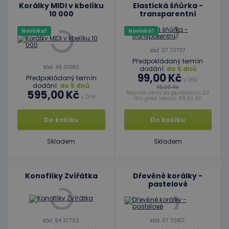
Korálky MIDI v kbelíku
Elastická šňůrka -
10 000
transparentní
Novinka!
Novinka!
kód: 07 70737
Předpokládaný termín
kód: 49 00180
dodání:
do 5 dnů
99,00 Kč
Předpokládaný termín
s DPH
dodání:
do 5 dnů
115,00 Kč
595,00 Kč
Nejnižší cena za posledních 30
s DPH
dní před slevou: 99,00 Kč
Do košíku
Do košíku
Skladem
Skladem
Konoflíky Zvířátka
Dřevěné korálky -
pastelové
kód: 94 37792
kód: 07 70817