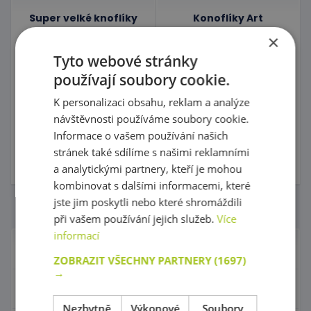
Super velké knoflíky
Konoflíky Art
×
Top produkt!
Tyto webové stránky
kód: 84 A2143
Předpokládaný termín
používají soubory cookie.
dodání:
do 5 dnů
239,00 Kč
K personalizaci obsahu, reklam a analýze
s DPH
návštěvnosti používáme soubory cookie.
kód: 94 37790
Do košíku
Informace o vašem používání našich
Produkt natrvalo
vyřazený
stránek také sdílíme s našimi reklamními
35,00 Kč
s DPH
Skladem
4 ks
a analytickými partnery, kteří je mohou
kombinovat s dalšími informacemi, které
jste jim poskytli nebo které shromáždili
Počet na stránce
při vašem používání jejich služeb.
Více
informací
Nábytek pro školky
ZOBRAZIT VŠECHNY PARTNERY
(1697)
→
Didaktické pomůcky
Nezbytně
Výkonové
Soubory