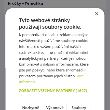
Hračky - Tematika
×
Hudební nástroje
Tyto webové stránky
používají soubory cookie.
Výtvarní pomůcky - Kreativita
K personalizaci obsahu, reklam a analýze
návštěvnosti používáme soubory cookie.
Informace o vašem používání našich
Výtvarné tabule
stránek také sdílíme s našimi reklamními
Sušičky výkresů
a analytickými partnery, kteří je mohou
kombinovat s dalšími informacemi, které
Malířské stojany a tabule
jste jim poskytli nebo které shromáždili
při vašem používání jejich služeb.
Více
Potřeby na malování
informací
Psací potřeby, Barvičky, Fixy
ZOBRAZIT VŠECHNY PARTNERY
(1697)
→
Modelování
Nůžky a děrovače
Nezbytně
Výkonové
Soubory