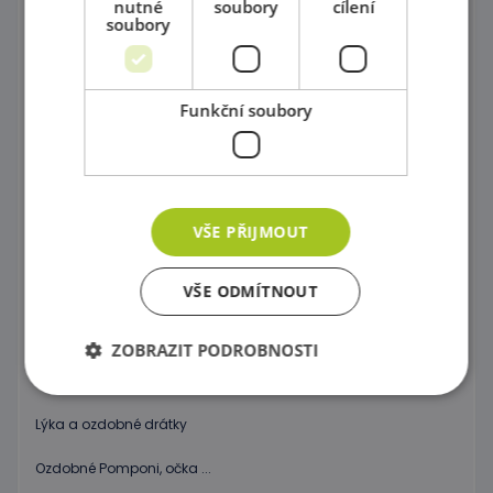
nutné
soubory
cílení
soubory
Papíry
Vyřezávané tvary
Funkční soubory
Modely s fantazií
Překreslovací podložky
Šablony různých tvarů
VŠE PŘIJMOUT
Kancelářské potřeby
VŠE ODMÍTNOUT
Razítkování
Výkresy, kartičky, skicáře
ZOBRAZIT PODROBNOSTI
Dekorační materiál
Lýka a ozdobné drátky
Nezbytně nutné soubory
Výkonové soubory
Ozdobné Pomponi, očka ...
Soubory cílení
Funkční soubory