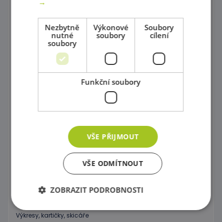
→
Psací potřeby, Barvičky, Fixy
Nezbytně
Výkonové
Soubory
nutné
soubory
cílení
Modelování
soubory
Nůžky a děrovače
Papíry
Funkční soubory
Vyřezávané tvary
Modely s fantazií
Překreslovací podložky
VŠE PŘIJMOUT
Šablony různých tvarů
VŠE ODMÍTNOUT
Kancelářské potřeby
ZOBRAZIT PODROBNOSTI
Razítkování
Výkresy, kartičky, skicáře