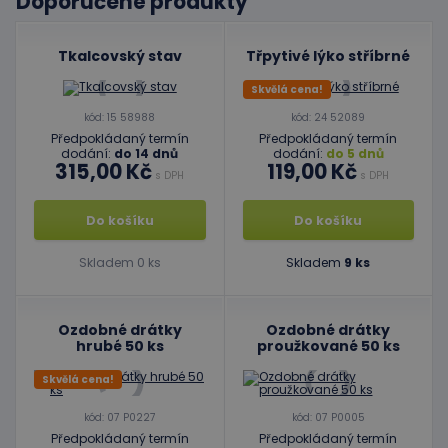
Doporučené produkty
Tkalcovský stav
Třpytivé lýko stříbrné
Skvělá cena!
kód: 15 58988
kód: 24 52089
Předpokládaný termín
Předpokládaný termín
dodání:
do 14 dnů
dodání:
do 5 dnů
315,00 Kč
119,00 Kč
s DPH
s DPH
Do košíku
Do košíku
Skladem 0 ks
Skladem
9 ks
Ozdobné drátky
Ozdobné drátky
hrubé 50 ks
proužkované 50 ks
Skvělá cena!
kód: 07 P0227
kód: 07 P0005
Předpokládaný termín
Předpokládaný termín