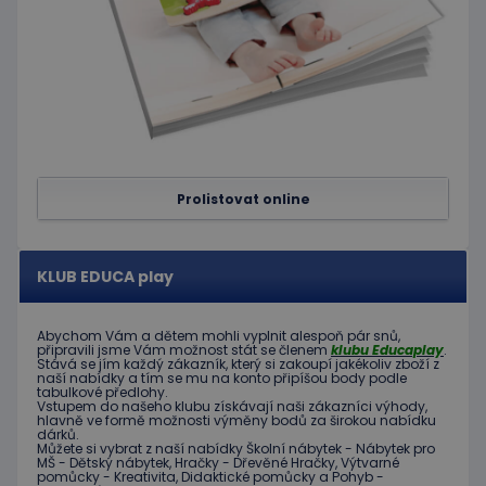
Script.c
zapamat
předvol
souhlas
soubor
cookie
návštěv
Je nutné
banner
cookie
Cookie-
Script.
fungova
Prolistovat online
správně
hideRightBanner
.www.educaplay.cz
2 hodiny
KLUB EDUCA play
Abychom Vám
a dětem
mohli
vyplnit alespoň
pár snů
,
připravili jsme
Vám možnost
stát se členem
klubu
Educaplay
.
Stává
se jím
každý zákazník
,
který si zakoupí
jakékoliv zboží
z
naší nabídky
a tím se
mu na
konto
připíšou body
podle
Poskytovatel
Název
Vyprší
Popis
tabulkové
předlohy.
/
Doména
Vstupem do
našeho klubu
získávají naši
zákazníci
výhody
,
Poskytovatel
/
hlavně ve
formě
možnosti
výměny
bodů
za
širokou nabídku
Název
Vyprší
Popis
_ga_C89EE971FB
.educaplay.cz
1 rok
Tento soubor
Doména
dárků
.
1
cookie používá
Můžete si vybrat
z
naší nabídky
Školní nábytek
-
Nábytek pro
měsíc
Google Analytics
IDE
1 rok
Tento
MŠ
-
Dětský nábytek
,
Hračky
-
Dřevěné
Hračky
,
Výtvarné
Google LLC
k zachování
pomůcky
-
Kreativita
,
Didaktické
pomůcky
a
Pohyb
-
soubor
.doubleclick.net