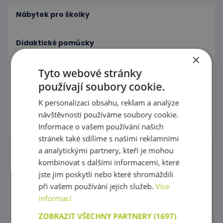
Nábytek pro školky
Didaktické pomůcky
×
Tyto webové stránky
Hračky - Tematika
používají soubory cookie.
Hudební nástroje
K personalizaci obsahu, reklam a analýze
návštěvnosti používáme soubory cookie.
Informace o vašem používání našich
Výtvarní pomůcky - Kreativita
stránek také sdílíme s našimi reklamními
a analytickými partnery, kteří je mohou
Výtvarné tabule
kombinovat s dalšími informacemi, které
jste jim poskytli nebo které shromáždili
Sušičky výkresů
při vašem používání jejich služeb.
Více
informací
Malířské stojany a tabule
ZOBRAZIT VŠECHNY PARTNERY
(1697)
Potřeby na malování