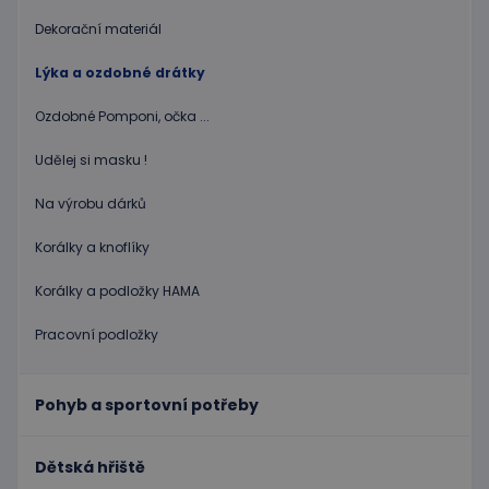
Nezbytně nutné soubory
Výkonové soubory
Dekorační materiál
Soubory cílení
Funkční soubory
Lýka a ozdobné drátky
Nezbytně nutné soubory cookie umožňují základní
funkce webových stránek, jako je přihlášení
Ozdobné Pomponi, očka ...
uživatele a správa účtu. Webové stránky nelze bez
nezbytně nutných souborů cookie správně
Udělej si masku !
používat.
Poskytovatel
/
Název
Vyprší
Popis
Na výrobu dárků
Doména
PHPSESSID
Zavřením
Cookie
PHP.net
Korálky a knoflíky
prohlížeče
genero
www.educaplay.cz
aplikac
založen
Korálky a podložky HAMA
na jazyc
PHP. To
univerzá
Pracovní podložky
identifi
používa
udržová
proměn
Pohyb a sportovní potřeby
relací
uživatel
Obvykle
jedná o
Dětská hřiště
náhodn
vygener