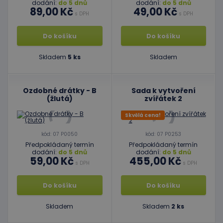
dodání:
do 5 dnů
dodání:
do 5 dnů
89,00 Kč
49,00 Kč
s DPH
s DPH
Do košíku
Do košíku
Skladem
5 ks
Skladem
Ozdobné drátky - B
Sada k vytvoření
(žlutá)
zvířátek 2
Skvělá cena!
kód: 07 P0050
kód: 07 P0253
Předpokládaný termín
Předpokládaný termín
dodání:
do 5 dnů
dodání:
do 5 dnů
59,00 Kč
455,00 Kč
s DPH
s DPH
Do košíku
Do košíku
Skladem
Skladem
2 ks