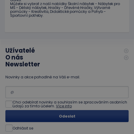
Můžete si vybrat
z
naší nabídky
Školní nábytek
-
Nábytek pro
hideRightBanner
.www.educaplay.cz
2 hodiny
MŠ
-
Dětský nábytek
,
Hračky
-
Dřevěné
Hračky
,
Výtvarné
pomůcky
-
Kreativita
,
Didaktické
pomůcky
a
Pohyb
-
Sportovní potřeby
.
Poskytovatel
Název
Vyprší
Popis
Užívatelé
/
Doména
Poskytovatel
/
O nás
Název
Vyprší
Popis
_ga_C89EE971FB
.educaplay.cz
1 rok
Tento soubor
Doména
1
cookie používá
Newsletter
měsíc
Google Analytics
IDE
1 rok
Tento
Google LLC
k zachování
soubor
.doubleclick.net
stavu relace.
cookie
Novinky a akce pohodlně na Váš e-mail.
nastavuje
_ga
1 rok
Tento název
Google LLC
společnost
1
souboru cookie
.educaplay.cz
Doubleclick
měsíc
je spojen s
a provádí
Google
informace
Universal
o tom, jak
Chci odebírat novinky a souhlasím se zpracováním osobních
Analytics - což je
koncový
údajů za tímto účelem.
Více info
významná
uživatel
aktualizace
používá
Odeslat
běžněji
webové
používané
stránky a
analytické
jakoukoli
Odhlásit se
služby Google.
reklamu,
Tento soubor