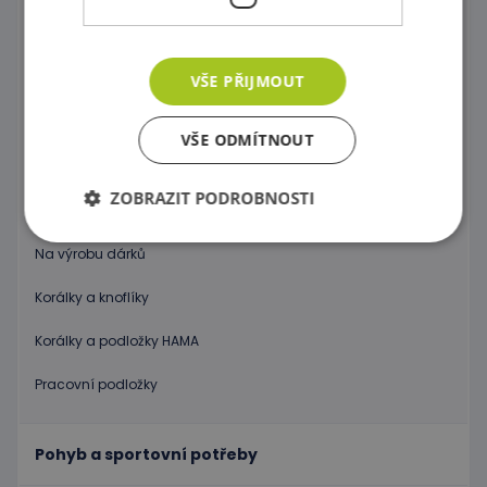
Výkresy, kartičky, skicáře
Dekorační materiál
VŠE PŘIJMOUT
Lýka a ozdobné drátky
VŠE ODMÍTNOUT
Ozdobné Pomponi, očka ...
ZOBRAZIT PODROBNOSTI
Udělej si masku !
Na výrobu dárků
Nezbytně nutné soubory
Výkonové soubory
Korálky a knoflíky
Soubory cílení
Funkční soubory
Korálky a podložky HAMA
Nezbytně nutné soubory cookie umožňují základní
funkce webových stránek, jako je přihlášení
Pracovní podložky
uživatele a správa účtu. Webové stránky nelze bez
nezbytně nutných souborů cookie správně
používat.
Pohyb a sportovní potřeby
Poskytovatel
/
Název
Vyprší
Popis
Doména