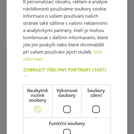
Malířské stojany a tabule
K personalizaci obsahu, reklam a analýze
návštěvnosti používáme soubory cookie.
Potřeby na malování
Informace o vašem používání našich
stránek také sdílíme s našimi reklamními
Psací potřeby, Barvičky, Fixy
a analytickými partnery, kteří je mohou
Modelování
kombinovat s dalšími informacemi, které
jste jim poskytli nebo které shromáždili
Nůžky a děrovače
při vašem používání jejich služeb.
Více
informací
Papíry
ZOBRAZIT VŠECHNY PARTNERY
(1697)
Vyřezávané tvary
→
Modely s fantazií
Nezbytně
Výkonové
Soubory
nutné
soubory
cílení
Překreslovací podložky
soubory
Šablony různých tvarů
Kancelářské potřeby
Funkční soubory
Razítkování