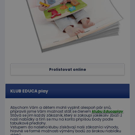
cookie 
používá
omezen
četnosti
žádostí,
ke sníže
rizika, ž
server p
přílišný
požadav
eshopcartid
.www.educaplay.cz
2 měsíce
CookieScriptConsent
1 měsíc 2
Tento s
CookieScript
dny
cookie
www.educaplay.cz
používá
Prolistovat online
služba
Cookie-
Script.c
zapamat
předvol
KLUB EDUCA play
souhlas
soubor
cookie
návštěv
Abychom Vám
a dětem
mohli
vyplnit alespoň
pár snů
,
Je nutné
připravili jsme
Vám možnost
stát se členem
klubu
Educaplay
.
banner
Stává
se jím
každý zákazník
,
který si zakoupí
jakékoliv zboží
z
cookie
naší nabídky
a tím se
mu na
konto
připíšou body
podle
Cookie-
tabulkové
předlohy.
Script.
Vstupem do
našeho klubu
získávají naši
zákazníci
výhody
,
fungova
hlavně ve
formě
možnosti
výměny
bodů
za
širokou nabídku
správně
dárků
.