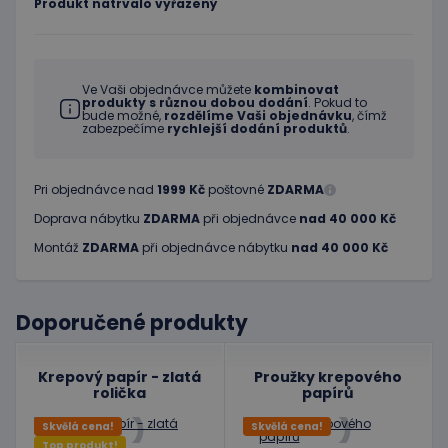
Produkt natrvalo vyřazený
Ve Vaši objednávce můžete
kombinovat
produkty s různou dobou dodání
. Pokud to
bude možné,
rozdělíme Vaši objednávku
, čímž
zabezpečíme
rychlejší dodání produktů
.
Pri objednávce nad
1999 Kč
poštovné
ZDARMA
Doprava nábytku
ZDARMA
při objednávce
nad 40 000 Kč
Montáž
ZDARMA
při objednávce nábytku
nad 40 000 Kč
Doporučené produkty
Krepový papír - zlatá
Proužky krepového
rolička
papírů
Skvělá cena!
Skvělá cena!
Top produkt!