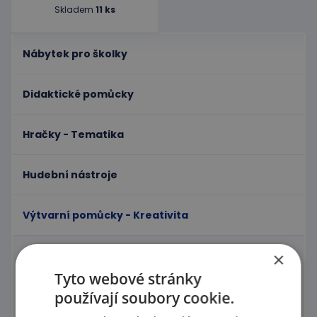
Skladem
11 ks
Nábytek pro školky
Didaktické pomůcky
Hračky - Tematika
Hudební nástroje
Výtvarní pomůcky - Kreativita
×
Výtvarné tabule
Tyto webové stránky
Sušičky výkresů
používají soubory cookie.