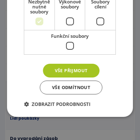
Hudební nástroje
Nezbytně
Výkonové
Soubory
nutné
soubory
cílení
soubory
Výtvarní pomůcky - Kreativita
Funkční soubory
Pohyb a sportovní potřeby
Dětská hřiště
VŠE PŘIJMOUT
Klubové zboží
VŠE ODMÍTNOUT
Výhody klubu
ZOBRAZIT PODROBNOSTI
Elektronika
Lidl poukázky
Nezbytně nutné soubory
Výkonové soubory
Do vyprodání zásob
Soubory cílení
Funkční soubory