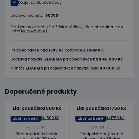
Koupit za klubové body
bodová hodnota:
90750
Platí jen pro Mateřské a Základní školy. Více info naleznete v
sekci
Klubové zboží
.
Pri objednávce nad
1999 Kč
poštovné
ZDARMA
Doprava nábytku
ZDARMA
při objednávce
nad 40 000 Kč
Montáž
ZDARMA
při objednávce nábytku
nad 40 000 Kč
Doporučené produkty
Lidl poukázka 500 Kč
Lidl poukázka 1750 Kč
Zboží za body!
Zboží za body!
kód: LIDL 500
kód: LIDL 1750
Předpokládaný termín
Předpokládaný termín
dodání:
do 20 dnů
dodání:
do 20 dnů