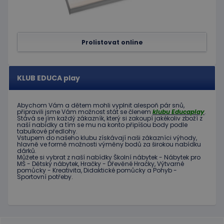
zásadách ochrany soukromí společnosti Google
pro dan
web, al
dobrým
příklad
udržová
přihláš
Prolistovat online
stavu
uživatel
stránka
limit
www.educaplay.cz
1 měsíc
Tento s
KLUB EDUCA play
cookie 
používá
omezen
četnosti
Abychom Vám
a dětem
mohli
vyplnit alespoň
pár snů
,
žádostí,
připravili jsme
Vám možnost
stát se členem
klubu
Educaplay
.
ke sníže
Stává
se jím
každý zákazník
,
který si zakoupí
jakékoliv zboží
z
rizika, ž
naší nabídky
a tím se
mu na
konto
připíšou body
podle
server p
tabulkové
předlohy.
přílišný
Vstupem do
našeho klubu
získávají naši
zákazníci
výhody
,
požadav
hlavně ve
formě
možnosti
výměny
bodů
za
širokou nabídku
dárků
.
eshopcartid
.www.educaplay.cz
2 měsíce
Můžete si vybrat
z
naší nabídky
Školní nábytek
-
Nábytek pro
MŠ
-
Dětský nábytek
,
Hračky
-
Dřevěné
Hračky
,
Výtvarné
pomůcky
-
Kreativita
,
Didaktické
pomůcky
a
Pohyb
-
CookieScriptConsent
1 měsíc 2
Tento s
CookieScript
Sportovní potřeby
.
dny
cookie
www.educaplay.cz
používá
služba
Cookie-
Script.c
zapamat
předvol