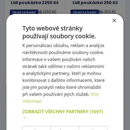
Lidl poukázka 2250 Kč
Lidl poukázka 250 Kč
Zboží za body!
Zboží za body!
×
kód: LIDL 2250
kód: LIDL 250
Předpokládaný termín
Tyto webové stránky
Předpokládaný termín
dodání:
do 20 dnů
dodání:
do 20 dnů
používají soubory cookie.
bodová hodnota:
136150
bodová hodnota:
15150
K personalizaci obsahu, reklam a analýze
Do košíku
Do košíku
návštěvnosti používáme soubory cookie.
Informace o vašem používání našich
Skladem 0 ks
Skladem 0 ks
stránek také sdílíme s našimi reklamními
a analytickými partnery, kteří je mohou
kombinovat s dalšími informacemi, které
Nábytek pro školky
jste jim poskytli nebo které shromáždili
při vašem používání jejich služeb.
Více
Didaktické pomůcky
informací
ZOBRAZIT VŠECHNY PARTNERY
(1697)
Hračky - Tematika
→