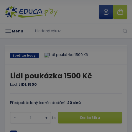
Menu
Zboží za body!
Lidl poukázka 1500 Kč
kód:
LIDL 1500
Předpokládaný termín dodání:
20 dnů
-
+
ks
Do košíku