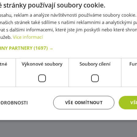
 stránky používají soubory cookie.
obsahu, reklam a analýze návštěvnosti používáme soubory cookie.
ašich stránek také sdílíme s našimi reklamními a analytickými par
 s dalšími informacemi, které jste jim poskytli nebo které shro
služeb.
Více informací
HNY PARTNERY
(1697) →
tné
Výkonové soubory
Soubory cílení
Fun
ODROBNOSTI
VŠE ODMÍTNOUT
VŠ
zbytně nutné soubory
Výkonové soubory
Soubory cílení
Funkční soub