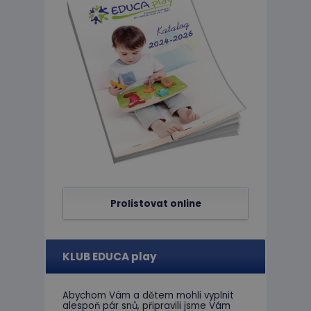
Nezbytně nutné soubo
stránky nelze bez ne
Název
PHPSESSID
limit
eshopcartid
CookieScriptConse
Prolistovat online
hideRightBanner
KLUB EDUCA play
Abychom Vám
a dětem
mohli
vyplnit
Název
alespoň
pár snů
,
připravili jsme
Vám
Poskytov