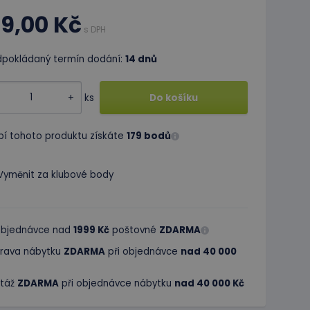
79,00 Kč
s DPH
dpokládaný termín dodání:
14 dnů
+
ks
Do košíku
pí tohoto produktu získáte
179 bodů
Vyměnit za klubové body
 objednávce nad
1999 Kč
poštovné
ZDARMA
rava nábytku
ZDARMA
při objednávce
nad 40 000
táž
ZDARMA
při objednávce nábytku
nad 40 000 Kč