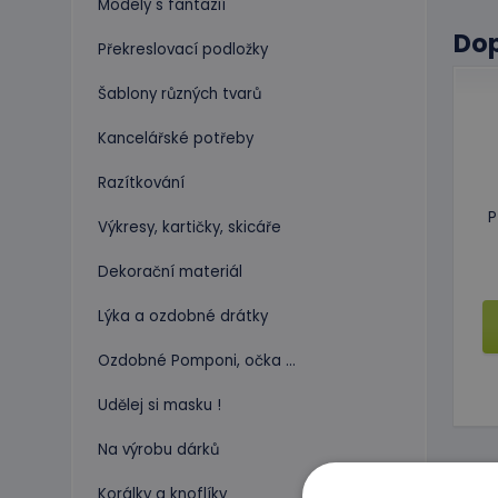
Modely s fantazií
Do
Překreslovací podložky
Šablony různých tvarů
Kancelářské potřeby
Razítkování
P
Výkresy, kartičky, skicáře
Dekorační materiál
Lýka a ozdobné drátky
Ozdobné Pomponi, očka ...
Udělej si masku !
Na výrobu dárků
Korálky a knoflíky