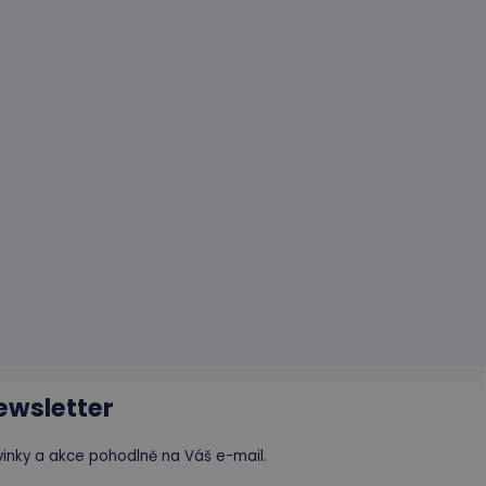
avu relace.
formace o tom, jak
erou koncový
ytics - což je
oogle. Tento soubor
formace o tom, jak
ním náhodně
erou koncový
í každého požadavku
 relacích a
ewsletter
inky a akce pohodlně na Váš e-mail.