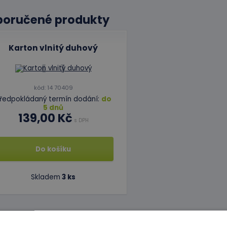
poručené produkty
Karton vlnitý duhový
kód: 14 70409
ředpokládaný termín dodání:
do
5 dnů
139,00 Kč
s DPH
Do košíku
Skladem
3 ks