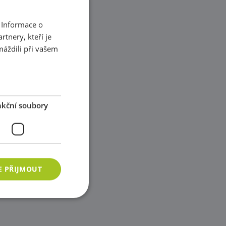
 Informace o
tnery, kteří je
máždili při vašem
kční soubory
E PŘIJMOUT
ory