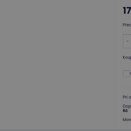
1
Pře
-
Kou
Pri
Dop
Kč
Mon