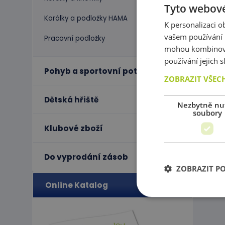
Tyto webové
Korálky a podložky HAMA
K personalizaci 
vašem používání n
Pracovní podložky
mohou kombinovat
používání jejich 
Pohyb a sportovní potřeby
ZOBRAZIT VŠEC
Dětská hřiště
Nezbytně nu
soubory
Klubové zboží
Do vyprodání zásob
ZOBRAZIT P
Online Katalog
Ne