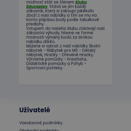
možnost
stát se členem
klubu
Název
Doména
Educaplay
.
Stává
se jím
každý
_ga_C89EE971FB
zákazník
,
který si zakoupí
jakékoliv
IDE
Google L
zboží
z
naší nabídky
a tím se
mu na
.doublecl
konto
připíšou body
podle
tabulkové
předlohy.
_ga
Vstupem do
našeho klubu
získávají naši
_gcl_au
Google L
zákazníci
výhody
,
hlavně ve
formě
.educapla
možnosti
výměny
bodů
za
širokou
nabídku
dárků
.
Můžete si vybrat
z
naší nabídky
Školní
nábytek
-
Nábytek pro
MŠ
-
Dětský
nábytek
,
Hračky
-
Dřevěné
Hračky
,
Výtvarné
pomůcky
-
Kreativita
,
Didaktické
pomůcky
a
Pohyb
-
Sportovní potřeby
.
Užívatelé
Všeobecné podmínky
Obchodní podmínky