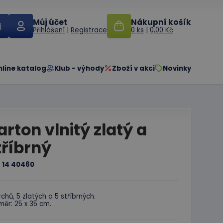
Můj účet
Nákupní košík
Přihlášení
|
Registrace
0 ks
|
0,00 Kč
nline katalog
Klub - výhody
Zboží v akci
Novinky
arton vlnitý zlatý a
tříbrný
:
14 40460
rchů, 5 zlatých a 5 stříbrných.
ěr: 25 x 35 cm.