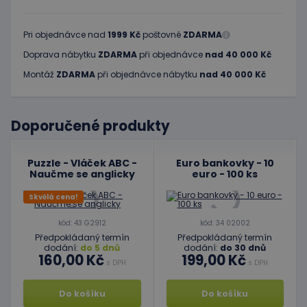
Pri objednávce nad
1999 Kč
poštovné
ZDARMA
Doprava nábytku
ZDARMA
při objednávce
nad 40 000 Kč
Montáž
ZDARMA
při objednávce nábytku
nad 40 000 Kč
Doporučené produkty
Puzzle - Vláček ABC -
Euro bankovky - 10
Naučme se anglicky
euro - 100 ks
Skvělá cena!
kód: 43 G2912
kód: 34 02002
Předpokládaný termín
Předpokládaný termín
dodání:
do 5 dnů
dodání:
do 30 dnů
160,00 Kč
199,00 Kč
s DPH
s DPH
Do košíku
Do košíku