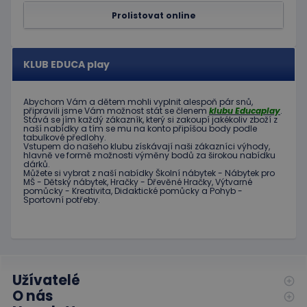
Prolistovat online
Poskytovatel
Název
Vyprší
Popis
/
Doména
Poskytovatel
/
Název
Vyprší
Popis
_ga_C89EE971FB
.educaplay.cz
1 rok
Tento soubor
Doména
KLUB EDUCA play
1
cookie používá
měsíc
Google Analytics
IDE
1 rok
Tento
Google LLC
k zachování
soubor
.doubleclick.net
stavu relace.
Abychom Vám
a dětem
mohli
vyplnit alespoň
pár snů
,
cookie
připravili jsme
Vám možnost
stát se členem
klubu
Educaplay
.
nastavuje
_ga
1 rok
Tento název
Stává
se jím
každý zákazník
,
který si zakoupí
jakékoliv zboží
z
Google LLC
společnost
naší nabídky
a tím se
mu na
konto
připíšou body
podle
1
souboru cookie
.educaplay.cz
Doubleclick
tabulkové
předlohy.
měsíc
je spojen s
a provádí
Vstupem do
našeho klubu
získávají naši
zákazníci
výhody
,
Google
informace
hlavně ve
formě
možnosti
výměny
bodů
za
širokou nabídku
Universal
o tom, jak
dárků
.
Analytics - což je
koncový
Můžete si vybrat
z
naší nabídky
Školní nábytek
-
Nábytek pro
významná
uživatel
MŠ
-
Dětský nábytek
,
Hračky
-
Dřevěné
Hračky
,
Výtvarné
aktualizace
používá
pomůcky
-
Kreativita
,
Didaktické
pomůcky
a
Pohyb
-
běžněji
webové
Sportovní potřeby
.
používané
stránky a
analytické
jakoukoli
služby Google.
reklamu,
Tento soubor
kterou
cookie se
koncový
používá k
uživatel
rozlišení
mohl vidět
jedinečných
před
Užívatelé
uživatelů
návštěvou
přiřazením
O nás
uvedeného
náhodně
webu.