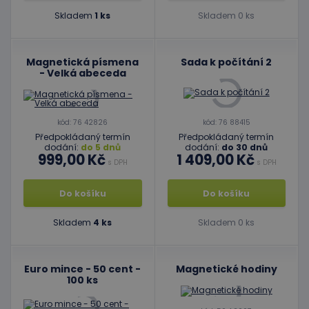
Skladem
1 ks
Skladem 0 ks
Magnetická písmena
Sada k počítání 2
- Velká abeceda
kód: 76 42826
kód: 76 88415
Předpokládaný termín
Předpokládaný termín
dodání:
do 5 dnů
dodání:
do 30 dnů
999,00 Kč
1 409,00 Kč
s DPH
s DPH
Do košíku
Do košíku
Skladem
4 ks
Skladem 0 ks
Euro mince - 50 cent -
Magnetické hodiny
100 ks