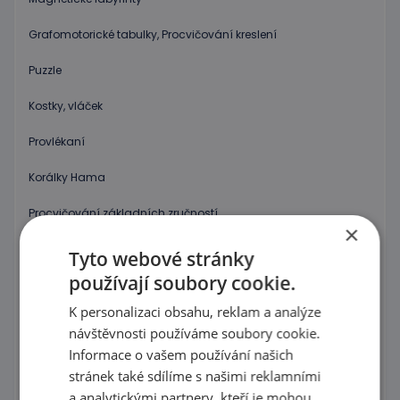
Grafomotorické tabulky, Procvičování kreslení
Puzzle
Kostky, vláček
Provlékaní
Korálky Hama
Procvičování základních zručností
×
Hry s barevnými tvary
Tyto webové stránky
používají soubory cookie.
Mozaiky plné barev !
K personalizaci obsahu, reklam a analýze
Poznej barvy a tvary
návštěvnosti používáme soubory cookie.
Informace o vašem používání našich
Magnetické skládačky
stránek také sdílíme s našimi reklamními
Různorodé stavebnice
a analytickými partnery, kteří je mohou