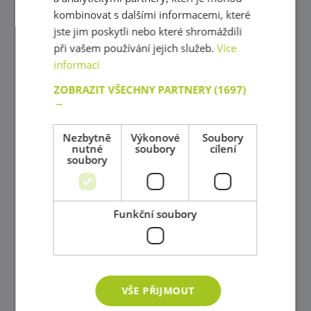
kombinovat s dalšími informacemi, které
Stavebnice Zoob
jste jim poskytli nebo které shromáždili
při vašem používání jejich služeb.
Více
Postav si barevný svět !
informací
Dráhy a tobogány
ZOBRAZIT VŠECHNY PARTNERY
(1697)
→
Správně přiřaď !
Kartičkové hry, pexeso a domino
Nezbytně
Výkonové
Soubory
nutné
soubory
cílení
soubory
Společenské hry
Objev 3D prostor !
Funkční soubory
Počítání a abeceda pro začátečníky
Hodiny
Váhy
VŠE PŘIJMOUT
Vědecké hry