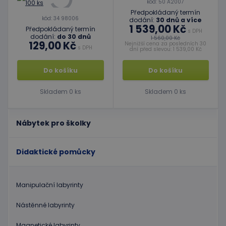
kód: 50 A2007
Předpokládaný termín
kód: 34 98006
dodání:
30 dnů a více
1 539,00 Kč
Předpokládaný termín
s DPH
dodání:
do 30 dnů
1 560,00 Kč
129,00 Kč
Nejnižší cena za posledních 30
s DPH
dní před slevou: 1 539,00 Kč
Do košíku
Do košíku
Skladem 0 ks
Skladem 0 ks
Nábytek pro školky
Didaktické pomůcky
Manipulační labyrinty
Nástěnné labyrinty
Magnetické labyrinty