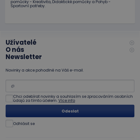
pomůcky
-
Kreativita
,
Didaktické
pomůcky
a
Pohyb
-
stavu relace.
cookie
Sportovní potřeby
.
nastavuje
_ga
1 rok
Tento název
Google LLC
společnost
1
souboru cookie
.educaplay.cz
Doubleclick
měsíc
je spojen s
a provádí
Google
informace
Universal
o tom, jak
Analytics - což je
koncový
významná
uživatel
Užívatelé
aktualizace
používá
běžněji
webové
O nás
používané
stránky a
Newsletter
analytické
jakoukoli
služby Google.
reklamu,
Tento soubor
kterou
cookie se
koncový
Novinky a akce pohodlně na Váš e-mail.
používá k
uživatel
rozlišení
mohl vidět
jedinečných
před
uživatelů
návštěvou
přiřazením
uvedeného
náhodně
webu.
Chci odebírat novinky a souhlasím se zpracováním osobních
vygenerovaného
údajů za tímto účelem.
Více info
čísla jako
_gcl_au
3
Tento
Google LLC
identifikátoru
měsíce
soubor
.educaplay.cz
Odeslat
klienta. Je
1 den
cookie
součástí
nastavuje
každého
společnost
Odhlásit se
požadavku na
Doubleclick
stránku na webu
a provádí
a slouží k
informace
výpočtu údajů o
o tom, jak