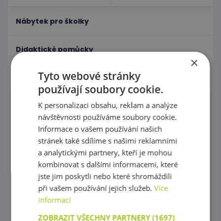
Nábytek pro školky
Didaktické pomůcky
×
Tyto webové stránky
Hračky - Tematika
používají soubory cookie.
K personalizaci obsahu, reklam a analýze
Domečky pro panenky a příslušenství
návštěvnosti používáme soubory cookie.
Informace o vašem používání našich
Igráček
stránek také sdílíme s našimi reklamními
Zahrajme si divadlo s maňásky!
a analytickými partnery, kteří je mohou
kombinovat s dalšími informacemi, které
Maňásci
jste jim poskytli nebo které shromáždili
při vašem používání jejich služeb.
Více
Kornoutové loutky
informací
Karnevalové kostýmy
ZOBRAZIT VŠECHNY PARTNERY
(1697)