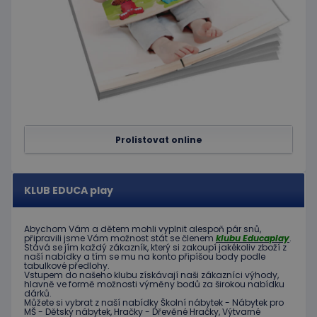
Cookie-
Script.c
zapamat
předvol
souhlas
soubor
cookie
návštěv
Je nutné
banner
cookie
Cookie-
Script.
fungova
Prolistovat online
správně
hideRightBanner
.www.educaplay.cz
2 hodiny
KLUB EDUCA play
Abychom Vám
a dětem
mohli
vyplnit alespoň
pár snů
,
připravili jsme
Vám možnost
stát se členem
klubu
Educaplay
.
Stává
se jím
každý zákazník
,
který si zakoupí
jakékoliv zboží
z
Poskytovatel
naší nabídky
a tím se
mu na
konto
připíšou body
podle
Název
Vyprší
Popis
/
Doména
tabulkové
předlohy.
Poskytovatel
/
Vstupem do
našeho klubu
získávají naši
zákazníci
výhody
,
Název
Vyprší
Popis
_ga_C89EE971FB
.educaplay.cz
1 rok
Tento soubor
hlavně ve
formě
možnosti
výměny
bodů
za
širokou nabídku
Doména
dárků
.
1
cookie používá
Můžete si vybrat
z
naší nabídky
Školní nábytek
-
Nábytek pro
měsíc
Google Analytics
IDE
1 rok
Tento
Google LLC
MŠ
-
Dětský nábytek
,
Hračky
-
Dřevěné
Hračky
,
Výtvarné
k zachování
soubor
.doubleclick.net