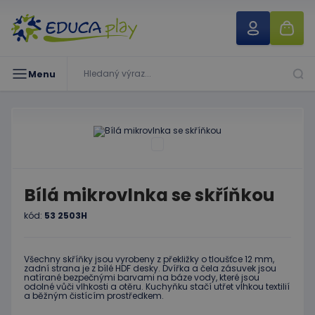
Menu
Bílá mikrovlnka se skříňkou
kód:
53 2503H
Všechny skříňky jsou vyrobeny z překližky o tloušťce 12 mm,
zadní strana je z bílé HDF desky. Dvířka a čela zásuvek jsou
natírané bezpečnými barvami na báze vody, které jsou
odolné vůči vlhkosti a otěru. Kuchyňku stačí utřet vlhkou textilií
a běžným čistícím prostředkem.