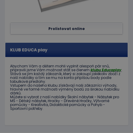
Prolistovat online
KLUB EDUCA play
Abychom Vám
a dětem
mohli
vyplnit alespoň
pár snů
,
připravili jsme
Vám možnost
stát se členem
klubu
Educaplay
.
Stává
se jím
každý zákazník
,
který si zakoupí
jakékoliv zboží
z
naší nabídky
a tím se
mu na
konto
připíšou body
podle
tabulkové
předlohy.
Vstupem do
našeho klubu
získávají naši
zákazníci
výhody
,
hlavně ve
formě
možnosti
výměny
bodů
za
širokou nabídku
dárků
.
Můžete si vybrat
z
naší nabídky
Školní nábytek
-
Nábytek pro
MŠ
-
Dětský nábytek
,
Hračky
-
Dřevěné
Hračky
,
Výtvarné
pomůcky
-
Kreativita
,
Didaktické
pomůcky
a
Pohyb
-
Sportovní potřeby
.