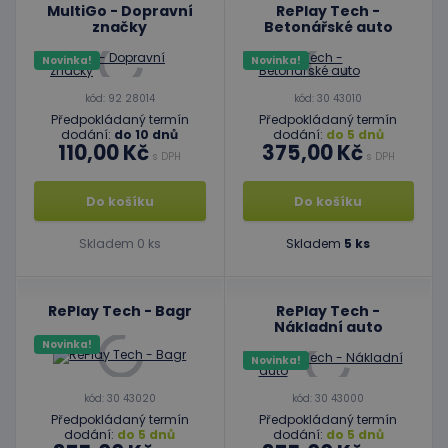
MultiGo - Dopravní
RePlay Tech -
značky
Betonářské auto
Novinka!
Novinka!
kód: 92 28014
kód: 30 43010
Předpokládaný termín
Předpokládaný termín
dodání:
do 10 dnů
dodání:
do 5 dnů
110,00 Kč
375,00 Kč
s DPH
s DPH
Do košíku
Do košíku
Skladem 0 ks
Skladem
5 ks
RePlay Tech - Bagr
RePlay Tech -
Nákladní auto
Novinka!
Novinka!
kód: 30 43020
kód: 30 43000
Předpokládaný termín
Předpokládaný termín
dodání:
do 5 dnů
dodání:
do 5 dnů