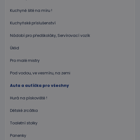
ke sníže
rizika, ž
Kuchyně šité na míru !
server p
přílišný
požadav
Kuchyňské príslušenství
eshopcartid
.www.educaplay.cz
2 měsíce
Nádobí pro předškoláky, Servírovací vozík
CookieScriptConsent
1 měsíc 2
Tento s
CookieScript
dny
cookie
www.educaplay.cz
používá
Úklid
služba
Cookie-
Pro malé mistry
Script.c
zapamat
předvol
Pod vodou, ve vesmíru, na zemi
souhlas
soubor
cookie
Auta a autíčka pro všechny
návštěv
Je nutné
banner
Hurá na pískoviště !
cookie
Cookie-
Script.
Dětské zrcátka
fungova
správně
Toaletní stolky
hideRightBanner
.www.educaplay.cz
2 hodiny
Panenky