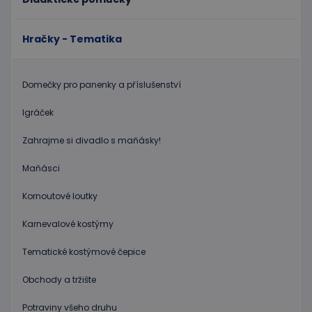
na jazyc
PHP. To
univerzá
identifi
Hračky - Tematika
používa
udržová
proměn
relací
Domečky pro panenky a příslušenství
uživatel
Obvykle
jedná o
Igráček
náhodn
vygener
číslo, je
Zahrajme si divadlo s maňásky!
použití
být spec
zásadách ochrany soukromí společnosti Google
pro dan
Maňásci
web, al
dobrým
příklad
Kornoutové loutky
udržová
přihláš
stavu
Karnevalové kostýmy
uživatel
stránka
Tematické kostýmové čepice
limit
www.educaplay.cz
1 měsíc
Tento s
cookie 
Obchody a tržište
používá
omezen
četnosti
Potraviny všeho druhu
žádostí,