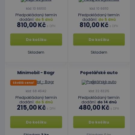
kód: 10 66100
kód: 10 66110
Předpokládaný termín
Předpokládaný termín
dodání:
do 5 dnů
dodání:
do 5 dnů
810,00 Kč
810,00 Kč
s DPH
s DPH
Do košíku
Do košíku
Skladem
Skladem
Minimobil - Bagr
Popelářské auto
Skvělá cena!
kód: 68 45142
kód: 32 83215
Předpokládaný termín
Předpokládaný termín
dodání:
do 5 dnů
dodání:
do 14 dnů
215,00 Kč
480,00 Kč
s DPH
s DPH
Do košíku
Do košíku
Skladem
2 ks
Skladem 0 ks