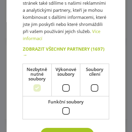
705,00 Kč
679,00 Kč
stránek také sdílíme s našimi reklamními
s DPH
s DPH
a analytickými partnery, kteří je mohou
kombinovat s dalšími informacemi, které
Do košíku
Do košíku
jste jim poskytli nebo které shromáždili
Skladem 0 ks
Skladem
1 ks
při vašem používání jejich služeb.
Více
informací
ZOBRAZIT VŠECHNY PARTNERY
(1697)
Jumbo Traktor s lžící
Sada mini autíček
→
Skvělá cena!
kód: 1T L1255
kód: 1T 41111
Nezbytně
Výkonové
Soubory
nutné
soubory
cílení
Předpokládaný termín
Produkt s prodlouženou
dodání:
do 5 dnů
dobou čekání
soubory
705,00 Kč
1 200,00 Kč
s DPH
s DPH
Do košíku
Do košíku
Funkční soubory
Skladem
1 ks
Skladem 0 ks
Motorka 2
Motorka 1