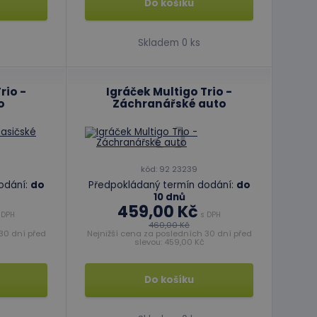
Do košíku
Skladem 0 ks
rio -
Igráček Multigo Trio -
o
Záchranářské auto
kód: 92 23239
odání:
do
Předpokládaný termín dodání:
do
10 dnů
459,00 Kč
 DPH
s DPH
460,00 Kč
30 dní před
Nejnižší cena za posledních 30 dní před
slevou: 459,00 Kč
Do košíku