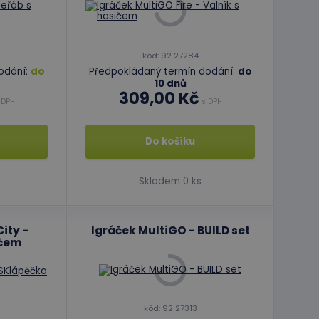
kód: 92 27284
odání:
do
Předpokládaný termín dodání:
do
10 dnů
309,00 Kč
 DPH
s DPH
Do košíku
Skladem 0 ks
ity -
Igráček MultiGO - BUILD set
ičem
kód: 92 27313