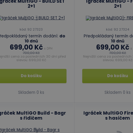
Igráček MultiGO - BUILD SET
Igráček MultiGO - F
2+1
2+1
kód: 92 27323
kód: 92 27324
ředpokládaný termín dodání:
do
Předpokládaný termín d
10 dnů
10 dnů
699,00 Kč
699,00 Kč
s DPH
s
700,00 Kč
700,00 Kč
ejnižší cena za posledních 30 dní před
Nejnižší cena za posledních 
slevou: 699,00 Kč
slevou: 699,00 Kč
Do košíku
Do košíku
Skladem 0 ks
Skladem 0 ks
gráček MultiGO Build - Bagr
Igráček MultiGO Fire
s řidičem
s hasičem