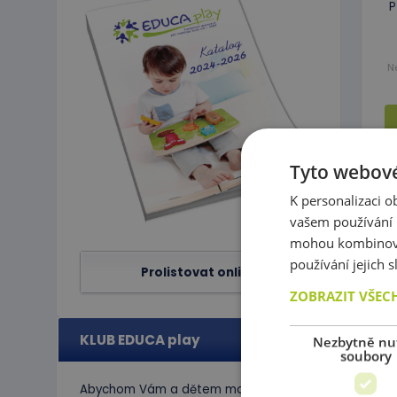
P
N
Tyto webové
K personalizaci 
vašem používání n
mohou kombinovat
používání jejich 
Prolistovat online
ZOBRAZIT VŠEC
KLUB EDUCA play
Nezbytně nu
soubory
P
Abychom Vám
a dětem
mohli
vyplnit