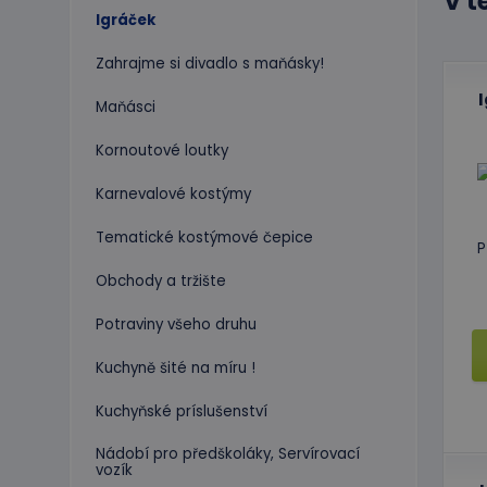
V t
Igráček
Zahrajme si divadlo s maňásky!
Maňásci
Kornoutové loutky
Karnevalové kostýmy
Tematické kostýmové čepice
P
Obchody a tržište
Potraviny všeho druhu
Kuchyně šité na míru !
Kuchyňské príslušenství
Nádobí pro předškoláky, Servírovací
vozík