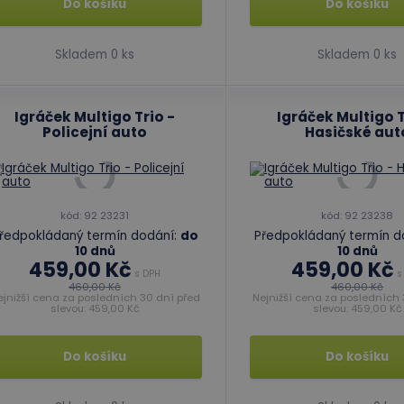
Do košíku
Do košíku
Skladem 0 ks
Skladem 0 ks
Igráček Multigo Trio -
Igráček Multigo T
Policejní auto
Hasičské aut
kód: 92 23231
kód: 92 23238
ředpokládaný termín dodání:
do
Předpokládaný termín d
10 dnů
10 dnů
459,00 Kč
459,00 Kč
s DPH
s
460,00 Kč
460,00 Kč
ejnižší cena za posledních 30 dní před
Nejnižší cena za posledních 
slevou: 459,00 Kč
slevou: 459,00 Kč
Do košíku
Do košíku