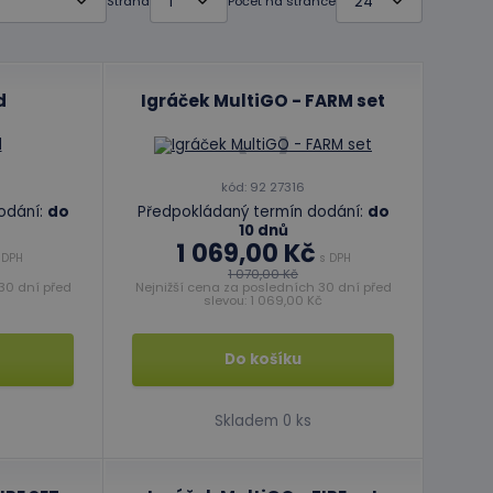
Strana
Počet na stránce
d
Igráček MultiGO - FARM set
kód: 92 27316
odání:
do
Předpokládaný termín dodání:
do
10 dnů
1 069,00 Kč
 DPH
s DPH
1 070,00 Kč
30 dní před
Nejnižší cena za posledních 30 dní před
slevou: 1 069,00 Kč
Do košíku
Skladem 0 ks