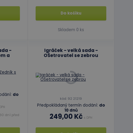
ript.com k
 cookie
kie-Script.com
Do košíku
Skladem 0 ks
ada -
Igráček - velká sada -
em a
OŠetrovatel se zebrou
avu relace.
formace o tom, jak
erou koncový
ytics - což je
oogle. Tento soubor
formace o tom, jak
ním náhodně
erou koncový
í každého požadavku
odání:
do
 relacích a
kód: 92 21219
Předpokládaný termín dodání:
do
DPH
10 dnů
249,00 Kč
30 dní před
s DPH