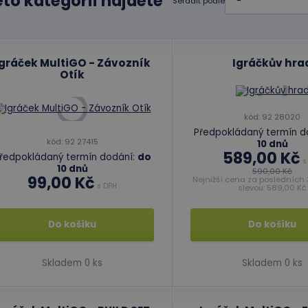
éto kategorii najdete
Seřadit podle
Igráček MultiGO - Závozník
Igráčkův hra
Otík
kód: 92 28020
Předpokládaný termín d
kód: 92 27415
10 dnů
589,00 Kč
ředpokládaný termín dodání:
do
s
10 dnů
590,00 Kč
99,00 Kč
Nejnižší cena za posledních 
s DPH
slevou: 589,00 Kč
Do košíku
Do košíku
Skladem 0 ks
Skladem 0 ks