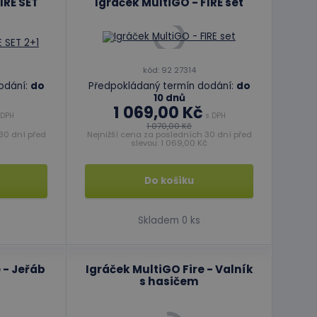
IRE SET
Igráček MultiGO - FIRE set
kód: 92 27314
odání:
do
Předpokládaný termín dodání:
do
10 dnů
1 069,00 Kč
 DPH
s DPH
1 070,00 Kč
30 dní před
Nejnižší cena za posledních 30 dní před
slevou: 1 069,00 Kč
Do košíku
Skladem 0 ks
 - Jeřáb
Igráček MultiGO Fire - Valník
s hasičem