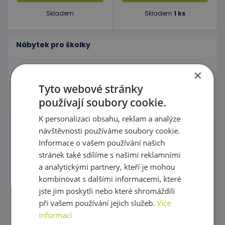
Skladem
Skladem
1 ks
Nábytek pro školky
×
Didaktické pomůcky
Tyto webové stránky
používají soubory cookie.
Hračky - Tematika
K personalizaci obsahu, reklam a analýze
návštěvnosti používáme soubory cookie.
Domečky pro panenky a příslušenství
Informace o vašem používání našich
stránek také sdílíme s našimi reklamními
Igráček
a analytickými partnery, kteří je mohou
Zahrajme si divadlo s maňásky!
kombinovat s dalšími informacemi, které
jste jim poskytli nebo které shromáždili
Maňásci
při vašem používání jejich služeb.
Více
informací
Kornoutové loutky