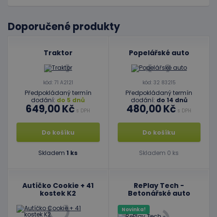
Doporučené produkty
Traktor
Popelářské auto
kód: 71 A2121
kód: 32 83215
Předpokládaný termín
Předpokládaný termín
dodání:
do 5 dnů
dodání:
do 14 dnů
649,00 Kč
480,00 Kč
s DPH
s DPH
Do košíku
Do košíku
Skladem
1 ks
Skladem 0 ks
Autíčko Cookie + 41
RePlay Tech -
kostek K2
Betonářské auto
Novinka!