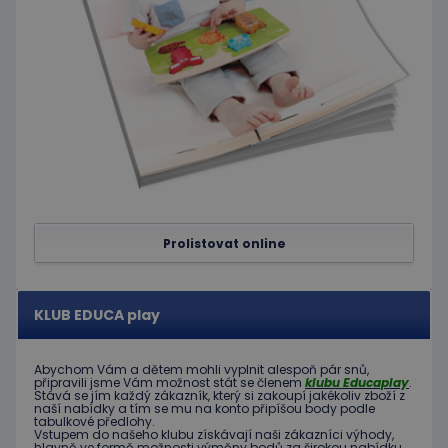
používá
služba
Cookie-
Script.c
zapamat
předvol
souhlas
soubor
cookie
návštěv
Je nutné
banner
cookie
Cookie-
Script.
fungova
správně
Prolistovat online
hideRightBanner
.www.educaplay.cz
2 hodiny
KLUB EDUCA play
Abychom Vám
a dětem
mohli
vyplnit alespoň
pár snů
,
Poskytovatel
připravili jsme
Vám možnost
stát se členem
klubu
Educaplay
.
Název
Vyprší
Popis
/
Doména
Stává
se jím
každý zákazník
,
který si zakoupí
jakékoliv zboží
z
naší nabídky
a tím se
mu na
konto
připíšou body
podle
Poskytovatel
/
Název
Vyprší
Popis
tabulkové
předlohy.
_ga_C89EE971FB
.educaplay.cz
1 rok
Tento soubor
Doména
Vstupem do
našeho klubu
získávají naši
zákazníci
výhody
,
1
cookie používá
hlavně ve
formě
možnosti
výměny
bodů
za
širokou nabídku