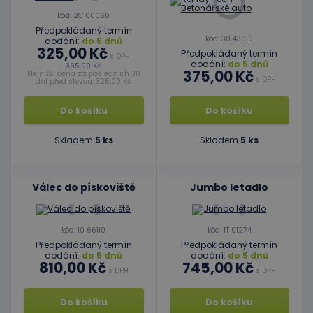
kód: 2C 00060
Předpokládaný termín
kód: 30 43010
dodání:
do 5 dnů
325,00 Kč
Předpokládaný termín
s DPH
dodání:
do 5 dnů
365,00 Kč
375,00 Kč
Nejnižší cena za posledních 30
s DPH
dní před slevou: 325,00 Kč
Do košíku
Do košíku
Skladem
5 ks
Skladem
5 ks
Válec do pískoviště
Jumbo letadlo
kód: 10 66110
kód: 1T 01274
Předpokládaný termín
Předpokládaný termín
dodání:
do 5 dnů
dodání:
do 5 dnů
810,00 Kč
745,00 Kč
s DPH
s DPH
Do košíku
Do košíku