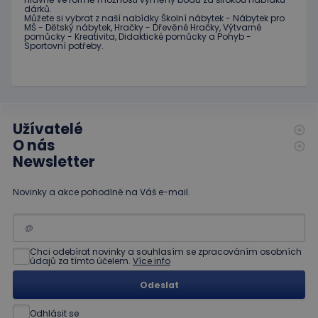
měsíc
Google Analytics
IDE
1 rok
Tento
Google LLC
dárků
.
k zachování
soubor
.doubleclick.net
Můžete si vybrat
z
naší nabídky
Školní nábytek
-
Nábytek pro
stavu relace.
cookie
MŠ
-
Dětský nábytek
,
Hračky
-
Dřevěné
Hračky
,
Výtvarné
nastavuje
pomůcky
-
Kreativita
,
Didaktické
pomůcky
a
Pohyb
-
_ga
1 rok
Tento název
Google LLC
společnost
Sportovní potřeby
.
1
souboru cookie
.educaplay.cz
Doubleclick
měsíc
je spojen s
a provádí
Google
informace
Universal
o tom, jak
Analytics - což je
koncový
významná
uživatel
aktualizace
používá
běžněji
webové
Užívatelé
používané
stránky a
O nás
analytické
jakoukoli
služby Google.
reklamu,
Newsletter
Tento soubor
kterou
cookie se
koncový
používá k
uživatel
Novinky a akce pohodlně na Váš e-mail.
rozlišení
mohl vidět
jedinečných
před
uživatelů
návštěvou
přiřazením
uvedeného
náhodně
webu.
vygenerovaného
Chci odebírat novinky a souhlasím se zpracováním osobních
čísla jako
_gcl_au
3
Tento
Google LLC
údajů za tímto účelem.
Více info
identifikátoru
měsíce
soubor
.educaplay.cz
klienta. Je
1 den
cookie
součástí
nastavuje
Odeslat
každého
společnost
požadavku na
Doubleclick
stránku na webu
Odhlásit se
a provádí