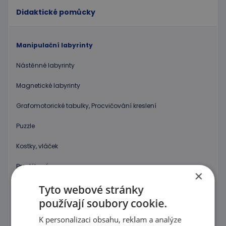
Didaktické pomůcky
Manipulační labyrinty
Nástěnné labyrinty
Magnetické labyrinty
Grafomotorické tabulky, Procvičování kreslení
Puzzle
Kostky, vláček
Provlékaní
×
Korálky Hama
Tyto webové stránky
používají soubory cookie.
Procvičování základních zručností
K personalizaci obsahu, reklam a analýze