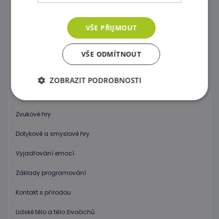
Počítání a abeceda pro začátečníky
VŠE PŘIJMOUT
Hodiny
VŠE ODMÍTNOUT
Váhy
Vědecké hry
ZOBRAZIT PODROBNOSTI
Globusy - Svět
Zvukové hry
Nezbytně nutné soubory
Výkonové soubory
Dotykové a smyslové hry
Soubory cílení
Funkční soubory
Nezbytně nutné soubory cookie umožňují základní
Vyjadřování emocí
funkce webových stránek, jako je přihlášení
uživatele a správa účtu. Webové stránky nelze bez
Základy programování
nezbytně nutných souborů cookie správně
používat.
Kontakt s přírodou
Poskytovatel
/
Název
Vyprší
Popis
Doména
Lidské tělo a tělo živočichů