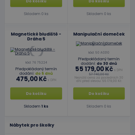
Do košíku
Do košíku
Skladem 0 ks
Skladem 0 ks
Magnetické bludiště -
Manipulační domeček
Dráha 5
kód: 50 A0310
Předpokládaný termín
kód: 76 75224
dodání:
do 30 dnů
55 179,00 Kč
Předpokládaný termín
s DPH
dodání:
do 5 dnů
57 740,00 Kč
475,00 Kč
Nejnižší cena za posledních 30
s DPH
dní před slevou: 55 179,00 Kč
Do košíku
Do košíku
Skladem
1 ks
Skladem 0 ks
Nábytek pro školky