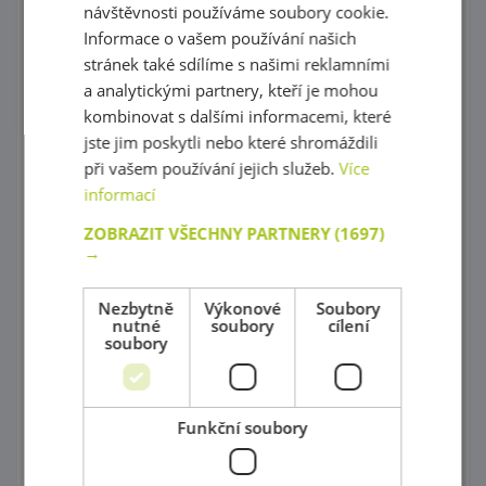
Hry s barevnými tvary
návštěvnosti používáme soubory cookie.
Informace o vašem používání našich
Mozaiky plné barev !
stránek také sdílíme s našimi reklamními
Poznej barvy a tvary
a analytickými partnery, kteří je mohou
kombinovat s dalšími informacemi, které
Magnetické skládačky
jste jim poskytli nebo které shromáždili
při vašem používání jejich služeb.
Více
Různorodé stavebnice
informací
Stavebnice Zoob
ZOBRAZIT VŠECHNY PARTNERY
(1697)
→
Postav si barevný svět !
Dráhy a tobogány
Nezbytně
Výkonové
Soubory
nutné
soubory
cílení
soubory
Správně přiřaď !
Kartičkové hry, pexeso a domino
Funkční soubory
Společenské hry
Objev 3D prostor !