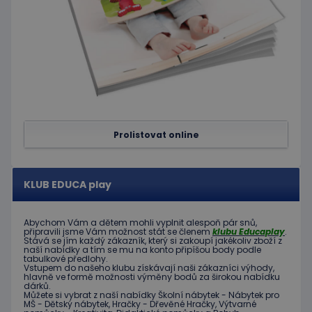
hideRightBanner
.www.educaplay.cz
2 hodiny
Poskytovatel
Název
Vyprší
Popis
/
Doména
Poskytovatel
/
Název
Vyprší
Popis
_ga_C89EE971FB
.educaplay.cz
1 rok
Tento soubor
Doména
1
cookie používá
Prolistovat online
měsíc
Google Analytics
IDE
1 rok
Tento
Google LLC
k zachování
soubor
.doubleclick.net
stavu relace.
cookie
nastavuje
_ga
1 rok
Tento název
Google LLC
společnost
KLUB EDUCA play
1
souboru cookie
.educaplay.cz
Doubleclick
měsíc
je spojen s
a provádí
Google
informace
Universal
o tom, jak
Abychom Vám
a dětem
mohli
vyplnit alespoň
pár snů
,
Analytics - což je
připravili jsme
Vám možnost
stát se členem
klubu
Educaplay
.
koncový
významná
Stává
se jím
každý zákazník
,
který si zakoupí
jakékoliv zboží
z
uživatel
aktualizace
naší nabídky
a tím se
mu na
konto
připíšou body
podle
používá
tabulkové
předlohy.
běžněji
webové
Vstupem do
našeho klubu
získávají naši
zákazníci
výhody
,
používané
stránky a
hlavně ve
formě
možnosti
výměny
bodů
za
širokou nabídku
analytické
jakoukoli
dárků
.
služby Google.
reklamu,
Můžete si vybrat
z
naší nabídky
Školní nábytek
-
Nábytek pro
Tento soubor
kterou
MŠ
-
Dětský nábytek
,
Hračky
-
Dřevěné
Hračky
,
Výtvarné
cookie se
koncový