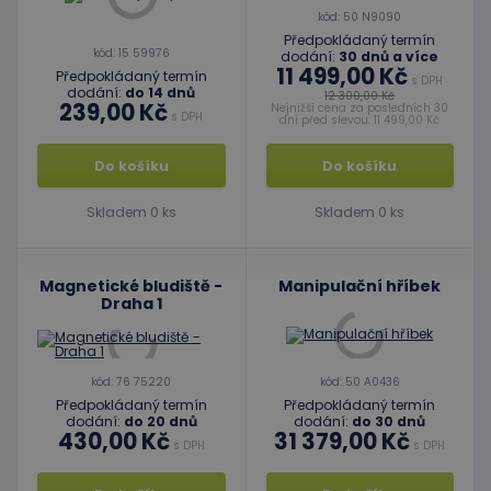
kód: 50 N9090
Předpokládaný termín
kód: 15 59976
dodání:
30 dnů a více
11 499,00 Kč
Předpokládaný termín
s DPH
dodání:
do 14 dnů
12 300,00 Kč
239,00 Kč
Nejnižší cena za posledních 30
s DPH
dní před slevou: 11 499,00 Kč
Do košíku
Do košíku
Skladem 0 ks
Skladem 0 ks
Magnetické bludiště -
Manipulační hříbek
Draha 1
kód: 76 75220
kód: 50 A0436
Předpokládaný termín
Předpokládaný termín
dodání:
do 20 dnů
dodání:
do 30 dnů
430,00 Kč
31 379,00 Kč
s DPH
s DPH