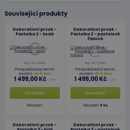
Související produkty
Dekorativní prvek -
Dekorativní prvek -
Pastelka 2 - šedá
Pastelka 2 - pastelově
fialová
kód: 66 00443
kód: 66 00440
Předpokládaný termín
Předpokládaný termín
dodání:
do 5 dnů
dodání:
do 5 dnů
1 499,00 Kč
1 499,00 Kč
s DPH
s DPH
Do košíku
Do košíku
Skladem
Skladem
4 ks
Dekorativní prvek -
Dekorativní prvek -
Pastelka 3 - bílá
Pastelka 3 - pastelově