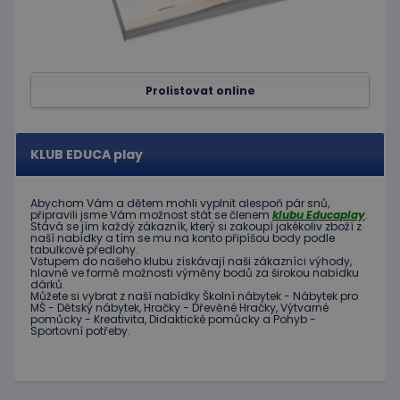
Prolistovat online
KLUB EDUCA play
Abychom Vám
a dětem
mohli
vyplnit alespoň
pár snů
,
připravili jsme
Vám možnost
stát se členem
klubu
Educaplay
.
Stává
se jím
každý zákazník
,
který si zakoupí
jakékoliv zboží
z
naší nabídky
a tím se
mu na
konto
připíšou body
podle
tabulkové
předlohy.
Vstupem do
našeho klubu
získávají naši
zákazníci
výhody
,
hlavně ve
formě
možnosti
výměny
bodů
za
širokou nabídku
dárků
.
Můžete si vybrat
z
naší nabídky
Školní nábytek
-
Nábytek pro
MŠ
-
Dětský nábytek
,
Hračky
-
Dřevěné
Hračky
,
Výtvarné
pomůcky
-
Kreativita
,
Didaktické
pomůcky
a
Pohyb
-
Sportovní potřeby
.