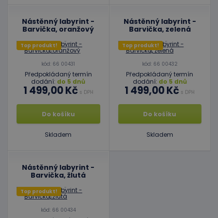
Nástěnný labyrint -
Nástěnný labyrint -
Barvička, oranžový
Barvička, zelená
Top produkt!
Top produkt!
kód: 66 00431
kód: 66 00432
Předpokládaný termín
Předpokládaný termín
dodání:
do 5 dnů
dodání:
do 5 dnů
1 499,00 Kč
1 499,00 Kč
s DPH
s DPH
Do košíku
Do košíku
Skladem
Skladem
Nástěnný labyrint -
Barvička, žlutá
Top produkt!
kód: 66 00434