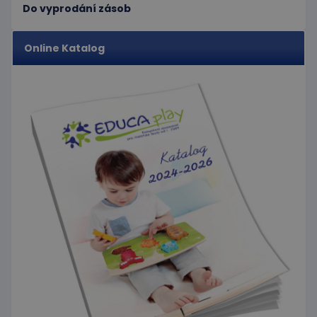
analytické
webové
Do vyprodání zásob
přehledy webů.
stránky a
jakoukoli
reklamu,
kterou
Online Katalog
koncový
uživatel
mohl vidět
před
návštěvou
uvedeného
webu.