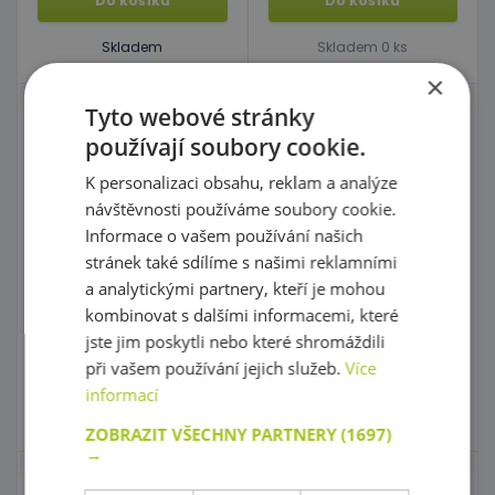
Do košíku
Do košíku
Skladem
Skladem 0 ks
×
Tyto webové stránky
Nástěnný labyrint -
Dekorativní prvek -
Hlemýžď
Pastelka 2 - pastelově
používají soubory cookie.
fialová
K personalizaci obsahu, reklam a analýze
návštěvnosti používáme soubory cookie.
kód: 50 A0988
Informace o vašem používání našich
Předpokládaný termín
kód: 66 00440
dodání:
do 30 dnů
stránek také sdílíme s našimi reklamními
2 129,00 Kč
Předpokládaný termín
s DPH
a analytickými partnery, kteří je mohou
dodání:
do 5 dnů
2 300,00 Kč
1 499,00 Kč
Nejnižší cena za posledních 30
kombinovat s dalšími informacemi, které
s DPH
dní před slevou: 2 129,00 Kč
jste jim poskytli nebo které shromáždili
při vašem používání jejich služeb.
Více
Do košíku
Do košíku
informací
Skladem 0 ks
Skladem
4 ks
ZOBRAZIT VŠECHNY PARTNERY
(1697)
→
Dekorativní prvek -
Nástěnné labyrinty se