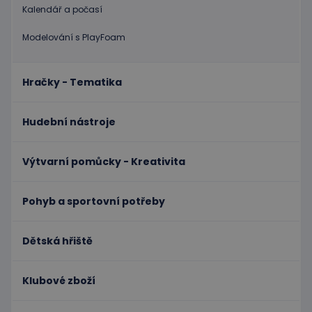
1
souboru cookie
.educaplay.cz
Doubleclick
Kalendář a počasí
měsíc
je spojen s
a provádí
Google
informace
Universal
o tom, jak
Modelování s PlayFoam
Analytics - což je
koncový
významná
uživatel
aktualizace
používá
běžněji
webové
používané
Hračky - Tematika
stránky a
analytické
jakoukoli
služby Google.
reklamu,
Tento soubor
kterou
cookie se
Hudební nástroje
koncový
používá k
uživatel
rozlišení
mohl vidět
jedinečných
před
uživatelů
Výtvarní pomůcky - Kreativita
návštěvou
přiřazením
uvedeného
náhodně
webu.
vygenerovaného
čísla jako
Pohyb a sportovní potřeby
_gcl_au
3
Tento
Google LLC
identifikátoru
měsíce
soubor
.educaplay.cz
klienta. Je
1 den
cookie
součástí
nastavuje
každého
společnost
Dětská hřiště
požadavku na
Doubleclick
stránku na webu
a provádí
a slouží k
informace
výpočtu údajů o
o tom, jak
Klubové zboží
návštěvnících,
koncový
relacích a
uživatel
kampaních pro
používá