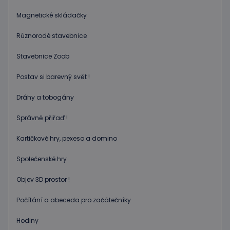
zásadách ochrany soukromí společnosti Google
pro dan
web, al
Magnetické skládačky
dobrým
příklad
udržová
Různorodé stavebnice
přihláš
stavu
Stavebnice Zoob
uživatel
stránka
Postav si barevný svět !
limit
www.educaplay.cz
1 měsíc
Tento s
cookie 
používá
Dráhy a tobogány
omezen
četnosti
žádostí,
Správně přiřaď !
ke sníže
rizika, ž
server p
Kartičkové hry, pexeso a domino
přílišný
požadav
Společenské hry
eshopcartid
.www.educaplay.cz
2 měsíce
Objev 3D prostor !
CookieScriptConsent
1 měsíc 2
Tento s
CookieScript
dny
cookie
www.educaplay.cz
používá
Počítání a abeceda pro začátečníky
služba
Cookie-
Script.c
Hodiny
zapamat