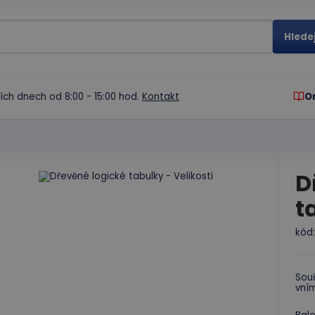
ích dnech od 8:00 - 15:00 hod.
Kontakt
O
D
t
kód
Souř
vním