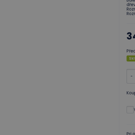
Bale
dře
Rozm
Rozm
3
Pře
Sk
-
Kou
Pri