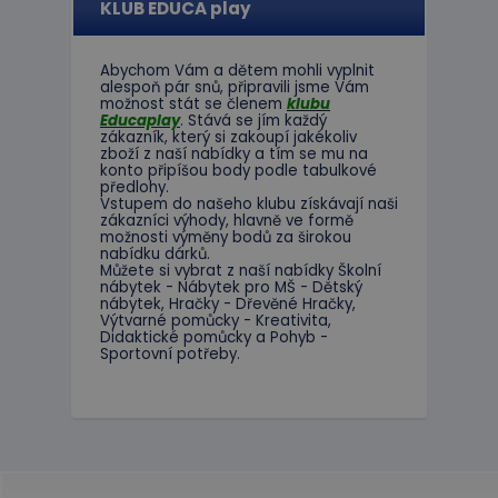
KLUB EDUCA play
Abychom Vám
a dětem
mohli
vyplnit
alespoň
pár snů
,
připravili jsme
Vám
možnost
stát se členem
klubu
Educaplay
.
Stává
se jím
každý
zákazník
,
který si zakoupí
jakékoliv
zboží
z
naší nabídky
a tím se
mu na
konto
připíšou body
podle
tabulkové
předlohy.
Vstupem do
našeho klubu
získávají naši
zákazníci
výhody
,
hlavně ve
formě
možnosti
výměny
bodů
za
širokou
nabídku
dárků
.
Můžete si vybrat
z
naší nabídky
Školní
nábytek
-
Nábytek pro
MŠ
-
Dětský
nábytek
,
Hračky
-
Dřevěné
Hračky
,
Výtvarné
pomůcky
-
Kreativita
,
Didaktické
pomůcky
a
Pohyb
-
Sportovní potřeby
.