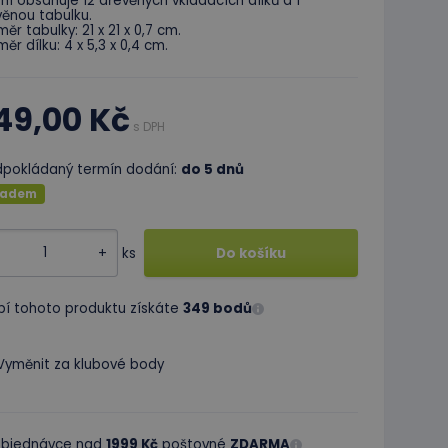
ní obsahuje 12 dřevěných vkládacích dílků a 1
věnou tabulku.
ěr tabulky: 21 x 21 x 0,7 cm.
ěr dílku: 4 x 5,3 x 0,4 cm.
49,00 Kč
s DPH
dpokládaný termín dodání:
do 5 dnů
ladem
+
ks
Do košíku
pí tohoto produktu získáte
349 bodů
Vyměnit za klubové body
 objednávce nad
1999 Kč
poštovné
ZDARMA