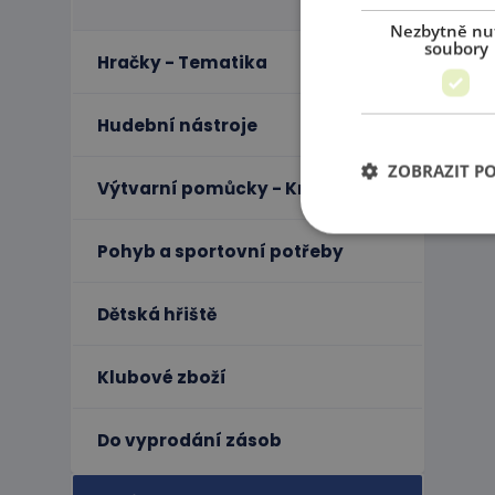
Nezbytně nu
soubory
Hračky - Tematika
Hudební nástroje
ZOBRAZIT P
Výtvarní pomůcky - Kreativita
Pohyb a sportovní potřeby
Ne
Dětská hřiště
Nezbytně nutné soubo
stránky nelze bez ne
Klubové zboží
Název
PHPSESSID
Do vyprodání zásob