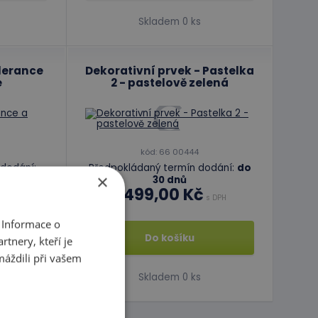
Skladem 0 ks
olerance
Dekorativní prvek - Pastelka
e
2 - pastelově zelená
kód: 66 00444
dodání:
Předpokládaný termín dodání:
do
×
30 dnů
1 499,00 Kč
 DPH
s DPH
 Informace o
Do košíku
tnery, kteří je
máždili při vašem
Skladem 0 ks