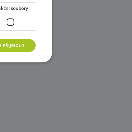
kční soubory
E PŘIJMOUT
ory
 správa účtu. Webové
azyce PHP. Toto je
ání proměnných
vygenerované číslo,
b, ale dobrým
vatele mezi