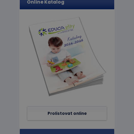
Online Katalog
limit
eshopcartid
CookieScriptConse
hideRightBanner
Název
Poskytov
Název
Doména
_ga_C89EE971FB
IDE
Google L
.doublecl
_ga
_gcl_au
Google L
Prolistovat online
.educapla