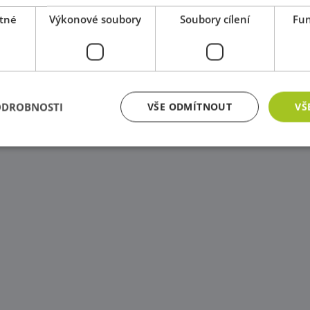
tné
Výkonové soubory
Soubory cílení
Fun
ODROBNOSTI
VŠE ODMÍTNOUT
VŠ
zbytně nutné soubory
Výkonové soubory
Soubory cílení
Funkční soub
ry cookie umožňují základní funkce webových stránek, jako je přihlášení uživatele a
zbytně nutných souborů cookie správně používat.
Poskytovatel
/
Vyprší
Popis
Doména
Zavřením
Cookie generovaný aplikacemi založenými na j
PHP.net
prohlížeče
univerzální identifikátor používaný k udržov
www.educaplay.cz
relací uživatelů. Obvykle se jedná o náhodně 
jeho použití může být specifické pro daný we
příkladem je udržování přihlášeného stavu uži