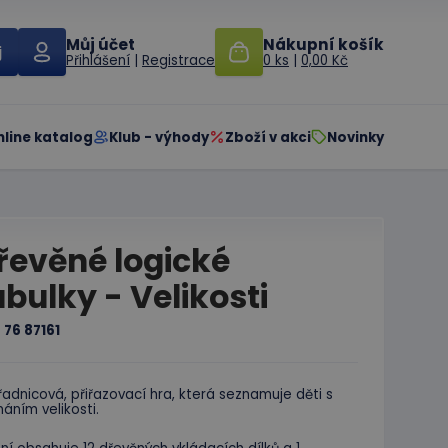
Můj účet
Nákupní košík
Přihlášení
|
Registrace
0 ks
|
0,00 Kč
nline katalog
Klub - výhody
Zboží v akci
Novinky
řevěné logické
abulky - Velikosti
:
76 87161
adnicová, přiřazovací hra, která seznamuje děti s
áním velikosti.