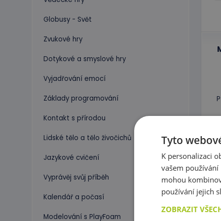
Globusy - Svět
Zvukové hry
Dotykové a smyslové hry
Vyjadřování emocí
Základy programování
P
Kontakt s přírodou
N
Tyto webové
Lidské tělo a tělo živočichů
K personalizaci 
Jazykové cvičení
vašem používání n
Vyprávěj svůj příběh
mohou kombinovat
používání jejich 
Kalendář a počasí
ZOBRAZIT VŠEC
Modelování s PlayFoam