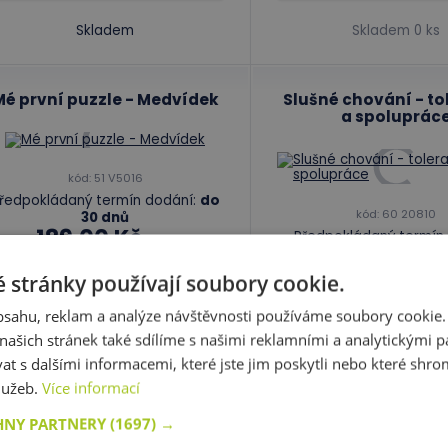
Skladem
Skladem 0 ks
Mé první puzzle - Medvídek
Slušné chování - t
a spoluprác
kód: 51 V5016
ředpokládaný termín dodání:
do
kód: 60 20810
30 dnů
189,00 Kč
Předpokládaný termín 
s DPH
30 dnů a více
200,00 Kč
660,00 Kč
ejnižší cena za posledních 30 dní před
 stránky používají soubory cookie.
s
slevou: 189,00 Kč
obsahu, reklam a analýze návštěvnosti používáme soubory cookie.
Do košíku
Do košíku
ašich stránek také sdílíme s našimi reklamními a analytickými par
 s dalšími informacemi, které jste jim poskytli nebo které shro
služeb.
Více informací
Skladem 0 ks
Skladem 0 ks
HNY PARTNERY
(1697) →