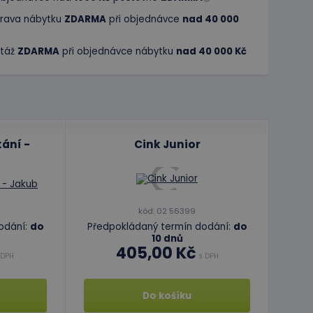
rava nábytku
ZDARMA
při objednávce
nad 40 000
táž
ZDARMA
při objednávce nábytku
nad 40 000 Kč
ání -
Cink Junior
kód: 02 56399
odání:
do
Předpokládaný termín dodání:
do
10 dnů
405,00 Kč
 DPH
s DPH
Do košíku