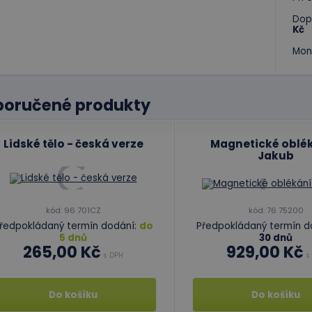
Dop
Kč
Mon
poručené produkty
Lidské tělo - česká verze
Magnetické oblék
Jakub
kód: 96 701CZ
kód: 76 75200
ředpokládaný termín dodání:
do
Předpokládaný termín d
5 dnů
30 dnů
265,00 Kč
929,00 Kč
s DPH
s
Do košíku
Do košíku