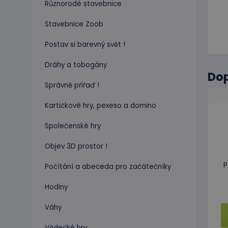
Různorodé stavebnice
Stavebnice Zoob
Postav si barevný svět !
Dráhy a tobogány
Do
Správně přiřaď !
Kartičkové hry, pexeso a domino
Společenské hry
Objev 3D prostor !
P
Počítání a abeceda pro začátečníky
Hodiny
Váhy
Vědecké hry