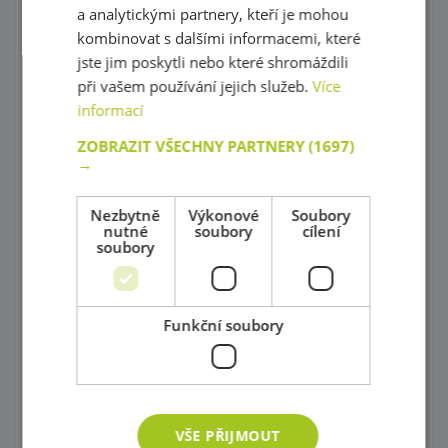
a analytickými partnery, kteří je mohou
Různorodé stavebnice
kombinovat s dalšími informacemi, které
jste jim poskytli nebo které shromáždili
Stavebnice Zoob
při vašem používání jejich služeb.
Více
Postav si barevný svět !
informací
Dráhy a tobogány
ZOBRAZIT VŠECHNY PARTNERY
(1697)
→
Správně přiřaď !
Nezbytně
Výkonové
Soubory
Kartičkové hry, pexeso a domino
nutné
soubory
cílení
soubory
Společenské hry
Objev 3D prostor !
Funkční soubory
Počítání a abeceda pro začátečníky
Hodiny
Váhy
VŠE PŘIJMOUT