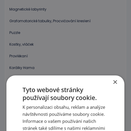
Magnetické labyrinty
Grafomotorické tabulky, Procvičování kreslení
Puzzle
Kostky, vláček
Provlékaní
Korálky Hama
Procvičování základních zručností
×
Tyto webové stránky
Hry s barevnými tvary
používají soubory cookie.
Mozaiky plné barev !
K personalizaci obsahu, reklam a analýze
návštěvnosti používáme soubory cookie.
Poznej barvy a tvary
Informace o vašem používání našich
Magnetické skládačky
stránek také sdílíme s našimi reklamními