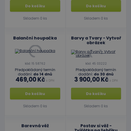
Do košíku
Do košíku
Skladem 0 ks
Skladem 0 ks
Balanční houpačka
Barvy a Tvary - Vytvoř
obrázek
kód: 15 58762
kód: 45 03222
Předpokládaný termín
Předpokládaný termín
dodání:
do 14 dnů
dodání:
do 30 dnů
469,00 Kč
3 900,00 Kč
s DPH
s DPH
Do košíku
Do košíku
Skladem 0 ks
Skladem 0 ks
Barevná věž
Postav si věž -
Zvířátka na žebříku