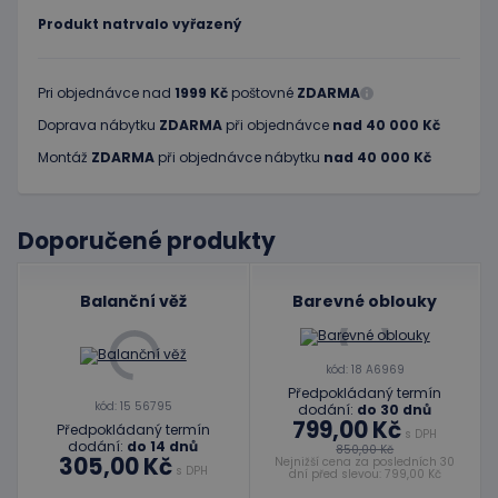
Produkt natrvalo vyřazený
Pri objednávce nad
1999 Kč
poštovné
ZDARMA
Doprava nábytku
ZDARMA
při objednávce
nad 40 000 Kč
Montáž
ZDARMA
při objednávce nábytku
nad 40 000 Kč
Doporučené produkty
Balanční věž
Barevné oblouky
kód: 18 A6969
Předpokládaný termín
kód: 15 56795
dodání:
do 30 dnů
799,00 Kč
Předpokládaný termín
s DPH
dodání:
do 14 dnů
850,00 Kč
305,00 Kč
Nejnižší cena za posledních 30
s DPH
dní před slevou: 799,00 Kč