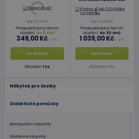
kód: 52 10210
kód: 51 G0853
Předpokládaný termín
Předpokládaný termín
dodání:
do 5 dnů
dodání:
do 30 dnů
349,00 Kč
1 039,00 Kč
s DPH
s DPH
Do košíku
Do košíku
Skladem
1 ks
Skladem 0 ks
Nábytek pro školky
Didaktické pomůcky
Manipulační labyrinty
Nástěnné labyrinty