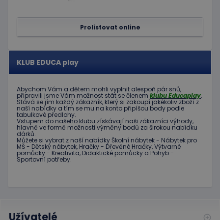
Prolistovat online
Poskytovatel
Název
Vyprší
Popis
/
Doména
Poskytovatel
/
Název
Vyprší
Popis
_ga_C89EE971FB
.educaplay.cz
1 rok
Tento soubor
Doména
1
cookie používá
KLUB EDUCA play
měsíc
Google Analytics
IDE
1 rok
Tento
Google LLC
k zachování
soubor
.doubleclick.net
stavu relace.
cookie
nastavuje
Abychom Vám
a dětem
mohli
vyplnit alespoň
pár snů
,
_ga
1 rok
Tento název
Google LLC
společnost
připravili jsme
Vám možnost
stát se členem
klubu
Educaplay
.
1
souboru cookie
.educaplay.cz
Stává
se jím
každý zákazník
,
který si zakoupí
jakékoliv zboží
z
Doubleclick
měsíc
je spojen s
naší nabídky
a tím se
mu na
konto
připíšou body
podle
a provádí
Google
tabulkové
předlohy.
informace
Vstupem do
našeho klubu
získávají naši
zákazníci
výhody
,
Universal
o tom, jak
hlavně ve
formě
možnosti
výměny
bodů
za
širokou nabídku
Analytics - což je
koncový
dárků
.
významná
uživatel
Můžete si vybrat
z
naší nabídky
Školní nábytek
-
Nábytek pro
aktualizace
používá
MŠ
-
Dětský nábytek
,
Hračky
-
Dřevěné
Hračky
,
Výtvarné
běžněji
webové
pomůcky
-
Kreativita
,
Didaktické
pomůcky
a
Pohyb
-
používané
stránky a
Sportovní potřeby
.
analytické
jakoukoli
služby Google.
reklamu,
Tento soubor
kterou
cookie se
koncový
používá k
uživatel
rozlišení
mohl vidět
jedinečných
před
uživatelů
návštěvou
Užívatelé
přiřazením
uvedeného