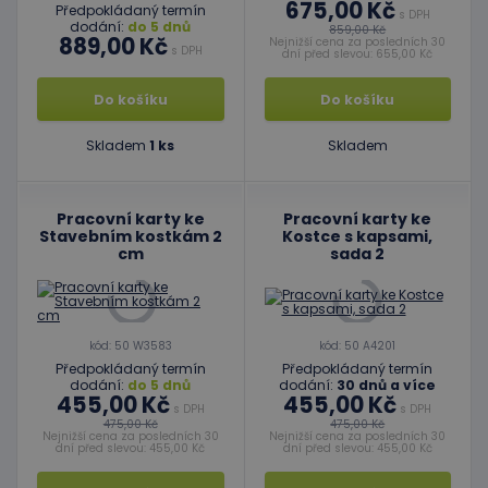
675,00 Kč
Předpokládaný termín
s DPH
dodání:
do 5 dnů
859,00 Kč
889,00 Kč
Nejnižší cena za posledních 30
s DPH
dní před slevou: 655,00 Kč
Do košíku
Do košíku
Skladem
1 ks
Skladem
Pracovní karty ke
Pracovní karty ke
Stavebním kostkám 2
Kostce s kapsami,
cm
sada 2
kód: 50 W3583
kód: 50 A4201
Předpokládaný termín
Předpokládaný termín
dodání:
do 5 dnů
dodání:
30 dnů a více
455,00 Kč
455,00 Kč
s DPH
s DPH
475,00 Kč
475,00 Kč
Nejnižší cena za posledních 30
Nejnižší cena za posledních 30
dní před slevou: 455,00 Kč
dní před slevou: 455,00 Kč