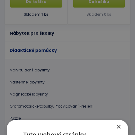
Do košíku
Do košíku
Skladem
1 ks
Skladem 0 ks
Nábytek pro školky
Didaktické pomůcky
Manipulační labyrinty
Nástěnné labyrinty
Magnetické labyrinty
Grafomotorické tabulky, Procvičování kreslení
Puzzle
×
Kostky, vláček
Tyto webové stránky