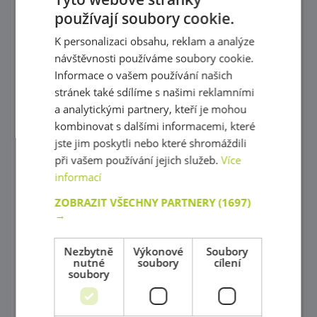
používají soubory cookie.
Provlékaní
K personalizaci obsahu, reklam a analýze
Korálky Hama
návštěvnosti používáme soubory cookie.
Procvičování základních zručností
Informace o vašem používání našich
stránek také sdílíme s našimi reklamními
Hry s barevnými tvary
a analytickými partnery, kteří je mohou
kombinovat s dalšími informacemi, které
Mozaiky plné barev !
jste jim poskytli nebo které shromáždili
Poznej barvy a tvary
při vašem používání jejich služeb.
Více
informací
Magnetické skládačky
ZOBRAZIT VŠECHNY PARTNERY
(1697)
→
Různorodé stavebnice
Stavebnice Zoob
Nezbytně
Výkonové
Soubory
nutné
soubory
cílení
Postav si barevný svět !
soubory
Dráhy a tobogány