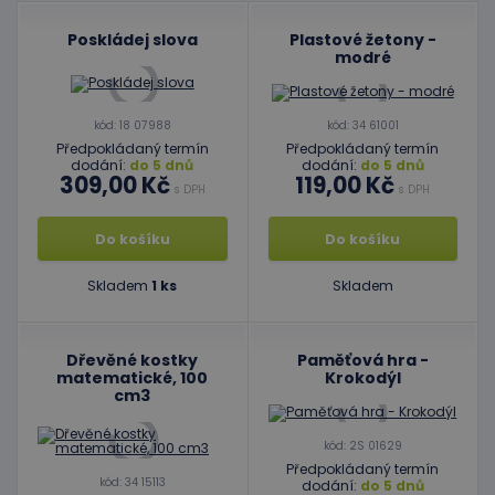
Poskládej slova
Plastové žetony -
modré
kód: 18 07988
kód: 34 61001
Předpokládaný termín
Předpokládaný termín
dodání:
do 5 dnů
dodání:
do 5 dnů
309,00 Kč
119,00 Kč
s DPH
s DPH
Do košíku
Do košíku
Skladem
1 ks
Skladem
Dřevěné kostky
Paměťová hra -
matematické, 100
Krokodýl
cm3
kód: 2S 01629
Předpokládaný termín
kód: 34 15113
dodání:
do 5 dnů