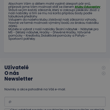
používané
stránky a
Abychom Vám
a dětem
mohli
vyplnit alespoň
pár snů
,
analytické
jakoukoli
připravili jsme
Vám možnost
stát se členem
klubu
Educaplay
.
služby Google.
reklamu,
Stává
se jím
každý zákazník
,
který si zakoupí
jakékoliv zboží
z
Tento soubor
naší nabídky
a tím se
mu na
konto
připíšou body
podle
kterou
cookie se
tabulkové
předlohy.
koncový
používá k
Vstupem do
našeho klubu
získávají naši
zákazníci
výhody
,
uživatel
hlavně ve
formě
možnosti
výměny
bodů
za
širokou nabídku
rozlišení
mohl vidět
dárků
.
jedinečných
před
Můžete si vybrat
z
naší nabídky
Školní nábytek
-
Nábytek pro
uživatelů
návštěvou
MŠ
-
Dětský nábytek
,
Hračky
-
Dřevěné
Hračky
,
Výtvarné
přiřazením
uvedeného
pomůcky
-
Kreativita
,
Didaktické
pomůcky
a
Pohyb
-
náhodně
webu.
Sportovní potřeby
.
vygenerovaného
čísla jako
_gcl_au
3
Tento
Google LLC
identifikátoru
měsíce
soubor
.educaplay.cz
klienta. Je
1 den
cookie
součástí
nastavuje
každého
společnost
požadavku na
Doubleclick
stránku na webu
a provádí
Užívatelé
a slouží k
informace
výpočtu údajů o
O nás
o tom, jak
návštěvnících,
koncový
Newsletter
relacích a
uživatel
kampaních pro
používá
analytické
webové
přehledy webů.
stránky a
Novinky a akce pohodlně na Váš e-mail.
jakoukoli
reklamu,
kterou
koncový
uživatel
mohl vidět
Chci odebírat novinky a souhlasím se zpracováním osobních