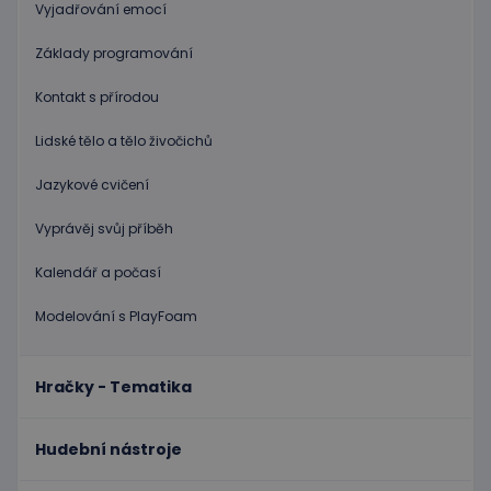
Vyjadřování emocí
Poskytovatel
/
Název
Vyprší
Popis
Doména
Základy programování
PHPSESSID
Zavřením
Cookie
PHP.net
prohlížeče
genero
Kontakt s přírodou
www.educaplay.cz
aplikac
založen
Lidské tělo a tělo živočichů
na jazyc
PHP. To
univerzá
Jazykové cvičení
identifi
používa
udržová
Vyprávěj svůj příběh
proměn
relací
uživatel
Kalendář a počasí
Obvykle
jedná o
náhodn
Modelování s PlayFoam
vygener
číslo, je
použití
být spec
Hračky - Tematika
zásadách ochrany soukromí společnosti Google
pro dan
web, al
dobrým
příklad
Hudební nástroje
udržová
přihláš
stavu