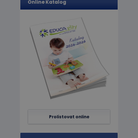
Online Katalog
limit
eshopcartid
CookieScriptConse
hideRightBanner
Název
Poskytov
Název
Doména
_ga_C89EE971FB
IDE
Google L
.doublecl
_ga
_gcl_au
Google L
Prolistovat online
.educapla