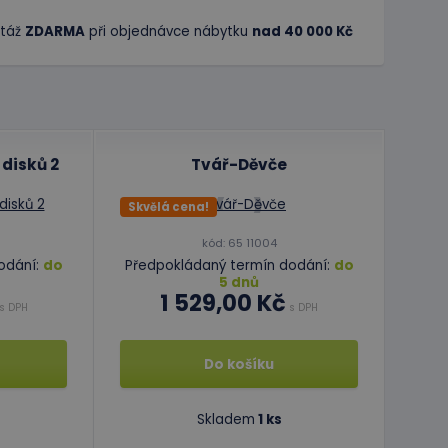
táž
ZDARMA
při objednávce nábytku
nad 40 000 Kč
disků 2
Tvář-Děvče
Skvělá cena!
kód: 65 11004
odání:
do
Předpokládaný termín dodání:
do
5 dnů
1 529,00 Kč
s DPH
s DPH
Do košíku
Skladem
1 ks