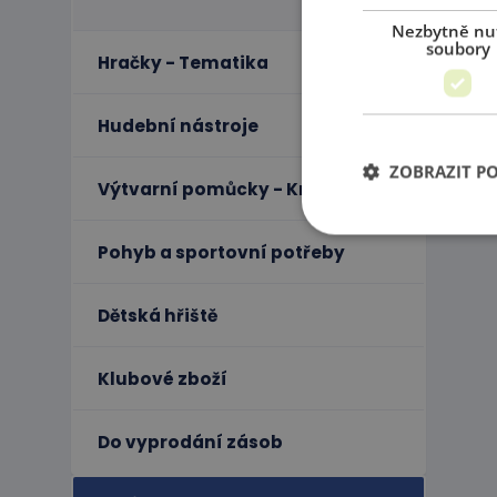
Nezbytně nu
soubory
Hračky - Tematika
Hudební nástroje
ZOBRAZIT P
Výtvarní pomůcky - Kreativita
Pohyb a sportovní potřeby
Ne
Dětská hřiště
Nezbytně nutné soubo
stránky nelze bez ne
Klubové zboží
Název
PHPSESSID
Do vyprodání zásob