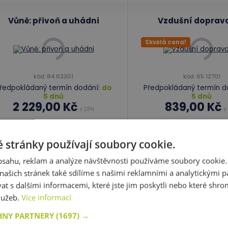
Vůně: přivoň a uhádni
Vzdušní doprava
Skvělá cena!
kód: 84 62301
kód: 65 12701
ředpokládaný termín dodání:
do
Předpokládaný termín d
5 dnů
5 dnů
2 229,00 Kč
839,00 Kč
s DPH
s
Do košíku
Do košíku
 stránky používají soubory cookie.
obsahu, reklam a analýze návštěvnosti používáme soubory cookie.
Skladem
Skladem
3 ks
ašich stránek také sdílíme s našimi reklamními a analytickými par
 s dalšími informacemi, které jste jim poskytli nebo které shro
služeb.
Více informací
HNY PARTNERY
(1697) →