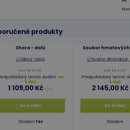
Kč
Mon
poručené produkty
Shora - dolů
Soubor hmatových 
kód: 1M 004KF
kód: 69 A2117
ředpokládaný termín dodání:
do
Předpokládaný termín d
5 dnů
5 dnů
1 109,00 Kč
2 145,00 Kč
s DPH
Do košíku
Do košíku
Skladem
1 ks
Skladem