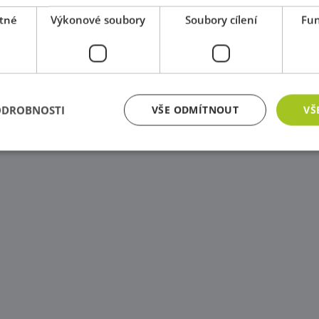
tné
Výkonové soubory
Soubory cílení
Fun
ODROBNOSTI
VŠE ODMÍTNOUT
VŠ
zbytně nutné soubory
Výkonové soubory
Soubory cílení
Funkční soub
ry cookie umožňují základní funkce webových stránek, jako je přihlášení uživatele a
zbytně nutných souborů cookie správně používat.
Poskytovatel
/
Vyprší
Popis
Doména
Zavřením
Cookie generovaný aplikacemi založenými na j
PHP.net
prohlížeče
univerzální identifikátor používaný k udržov
www.educaplay.cz
relací uživatelů. Obvykle se jedná o náhodně 
jeho použití může být specifické pro daný we
příkladem je udržování přihlášeného stavu uži