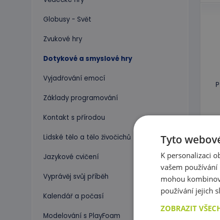
Globusy - Svět
Zvukové hry
Dotykové a smyslové hry
Vyjadřování emocí
P
Základy programování
Kontakt s přírodou
Tyto webové
Lidské tělo a tělo živočichů
K personalizaci 
Jazykové cvičení
vašem používání n
Vyprávěj svůj příběh
mohou kombinovat
používání jejich 
Kalendář a počasí
ZOBRAZIT VŠEC
Modelování s PlayFoam