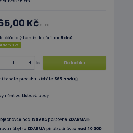
ěr tvarů: 5 cm.
65,00 Kč
s DPH
dpokládaný termín dodání:
do 5 dnů
ladem 3 ks
+
ks
Do košíku
pí tohoto produktu získáte
865 bodů
Vyměnit za klubové body
 objednávce nad
1999 Kč
poštovné
ZDARMA
rava nábytku
ZDARMA
při objednávce
nad 40 000