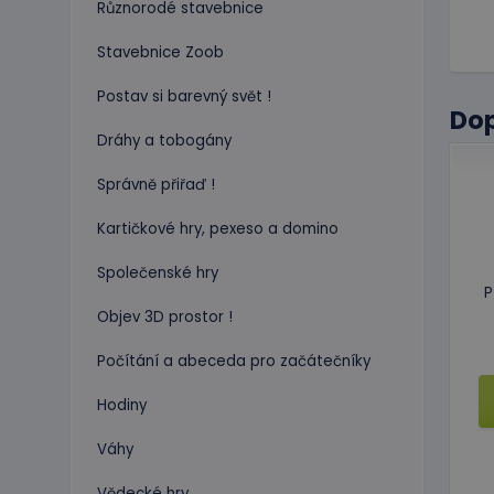
Různorodé stavebnice
Stavebnice Zoob
Postav si barevný svět !
Do
Dráhy a tobogány
Správně přiřaď !
Kartičkové hry, pexeso a domino
Společenské hry
P
Objev 3D prostor !
Počítání a abeceda pro začátečníky
Hodiny
Váhy
Vědecké hry