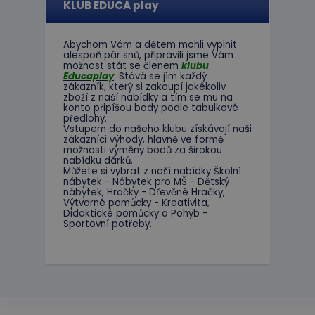
KLUB EDUCA play
Abychom Vám
a dětem
mohli
vyplnit
alespoň
pár snů
,
připravili jsme
Vám
možnost
stát se členem
klubu
Educaplay
.
Stává
se jím
každý
zákazník
,
který si zakoupí
jakékoliv
zboží
z
naší nabídky
a tím se
mu na
konto
připíšou body
podle
tabulkové
předlohy.
Vstupem do
našeho klubu
získávají naši
zákazníci
výhody
,
hlavně ve
formě
možnosti
výměny
bodů
za
širokou
nabídku
dárků
.
Můžete si vybrat
z
naší nabídky
Školní
nábytek
-
Nábytek pro
MŠ
-
Dětský
nábytek
,
Hračky
-
Dřevěné
Hračky
,
Výtvarné
pomůcky
-
Kreativita
,
Didaktické
pomůcky
a
Pohyb
-
Sportovní potřeby
.