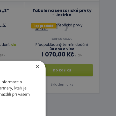
 „S“
Tabule na senzorické prvky
- Jezírko
Top produkt!
kód: 50 A0327
odání:
do
Předpokládaný termín dodání:
30 dnů a více
1 070,00 Kč
 DPH
s DPH
×
Do košíku
 Informace o
Skladem 0 ks
tnery, kteří je
máždili při vašem