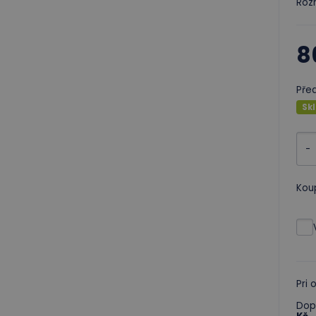
Rozm
8
Pře
Sk
-
Kou
Pri
Dop