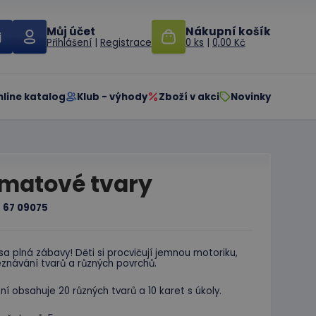
Můj účet
Nákupní košík
Přihlášení
|
Registrace
0 ks
|
0,00 Kč
nline katalog
Klub - výhody
Zboží v akci
Novinky
matové tvary
:
67 09075
a plná zábavy! Děti si procvičují jemnou motoriku,
znávání tvarů a různých povrchů.
ní obsahuje 20 různých tvarů a 10 karet s úkoly.