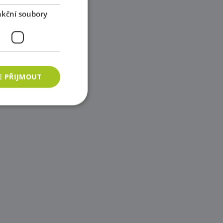
kční soubory
E PŘIJMOUT
ory
 správa účtu. Webové
azyce PHP. Toto je
ání proměnných
vygenerované číslo,
b, ale dobrým
vatele mezi