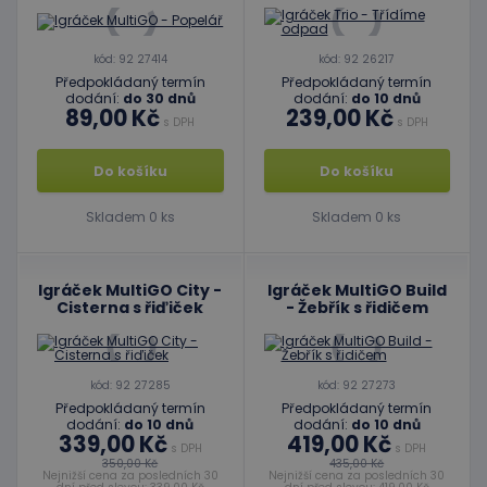
kód: 92 27414
kód: 92 26217
Předpokládaný termín
Předpokládaný termín
dodání:
do 30 dnů
dodání:
do 10 dnů
89,00 Kč
239,00 Kč
s DPH
s DPH
Do košíku
Do košíku
Skladem 0 ks
Skladem 0 ks
Igráček MultiGO City -
Igráček MultiGO Build
Cisterna s řiďiček
- Žebřík s řidičem
kód: 92 27285
kód: 92 27273
Předpokládaný termín
Předpokládaný termín
dodání:
do 10 dnů
dodání:
do 10 dnů
339,00 Kč
419,00 Kč
s DPH
s DPH
350,00 Kč
435,00 Kč
Nejnižší cena za posledních 30
Nejnižší cena za posledních 30