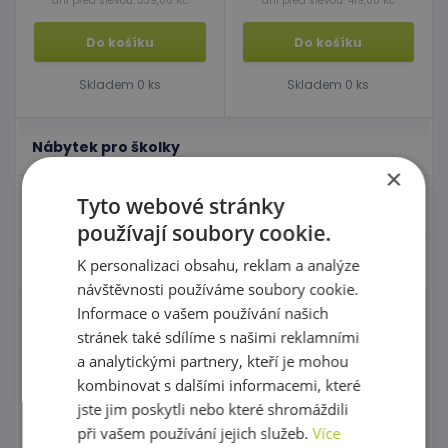
dní před slevou: 339,00 Kč
dní před slevou: 419,00 Kč
Do košíku
Do košíku
Skladem 0 ks
Skladem 0 ks
Nábytek pro školky
×
Tyto webové stránky
Didaktické pomůcky
používají soubory cookie.
Hračky - Tematika
K personalizaci obsahu, reklam a analýze
návštěvnosti používáme soubory cookie.
Informace o vašem používání našich
Domečky pro panenky a příslušenství
stránek také sdílíme s našimi reklamními
a analytickými partnery, kteří je mohou
Igráček
kombinovat s dalšími informacemi, které
Zahrajme si divadlo s maňásky!
jste jim poskytli nebo které shromáždili
při vašem používání jejich služeb.
Více
Maňásci