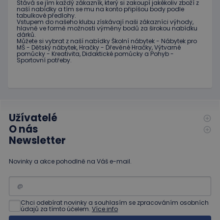
_ga_C89EE971FB
.educaplay.cz
1 rok
Tento soubor
Stává
se jím
každý zákazník
,
který si zakoupí
jakékoliv zboží
z
Doména
naší nabídky
a tím se
mu na
konto
připíšou body
podle
1
cookie používá
tabulkové
předlohy.
měsíc
Google Analytics
IDE
1 rok
Tento
Google LLC
Vstupem do
našeho klubu
získávají naši
zákazníci
výhody
,
k zachování
soubor
.doubleclick.net
hlavně ve
formě
možnosti
výměny
bodů
za
širokou nabídku
stavu relace.
cookie
dárků
.
nastavuje
Můžete si vybrat
z
naší nabídky
Školní nábytek
-
Nábytek pro
_ga
1 rok
Tento název
Google LLC
společnost
MŠ
-
Dětský nábytek
,
Hračky
-
Dřevěné
Hračky
,
Výtvarné
1
souboru cookie
.educaplay.cz
Doubleclick
pomůcky
-
Kreativita
,
Didaktické
pomůcky
a
Pohyb
-
měsíc
je spojen s
a provádí
Sportovní potřeby
.
Google
informace
Universal
o tom, jak
Analytics - což je
koncový
významná
uživatel
aktualizace
používá
běžněji
webové
používané
stránky a
analytické
jakoukoli
Užívatelé
služby Google.
reklamu,
O nás
Tento soubor
kterou
cookie se
koncový
Newsletter
používá k
uživatel
rozlišení
mohl vidět
jedinečných
před
uživatelů
Novinky a akce pohodlně na Váš e-mail.
návštěvou
přiřazením
uvedeného
náhodně
webu.
vygenerovaného
čísla jako
_gcl_au
3
Tento
Google LLC
identifikátoru
měsíce
soubor
.educaplay.cz
klienta. Je
Chci odebírat novinky a souhlasím se zpracováním osobních
1 den
cookie
údajů za tímto účelem.
Více info
součástí
nastavuje
každého
společnost