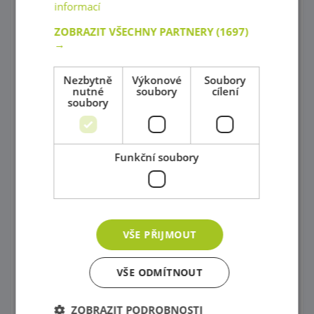
informací
Kornoutové loutky
ZOBRAZIT VŠECHNY PARTNERY
(1697)
→
Karnevalové kostýmy
Nezbytně
Výkonové
Soubory
Tematické kostýmové čepice
nutné
soubory
cílení
soubory
Obchody a tržište
Potraviny všeho druhu
Funkční soubory
Kuchyně šité na míru !
Kuchyňské príslušenství
Nádobí pro předškoláky, Servírovací vozík
VŠE PŘIJMOUT
Úklid
VŠE ODMÍTNOUT
Pro malé mistry
Pod vodou, ve vesmíru, na zemi
ZOBRAZIT PODROBNOSTI