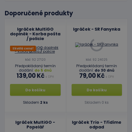
Doporučené produkty
Igráček MultiGO
Igráček - SR Fanynka
doplněk - Korba pošta
/ policie
Skvělá cena!
kód: 92 27120
kód: 92 24025
Předpokládaný termín
Předpokládaný termín
dodání:
do 5 dnů
dodání:
do 30 dnů
139,00 Kč
79,00 Kč
s DPH
s DPH
Do košíku
Do košíku
Skladem
2 ks
Skladem 0 ks
Igráček MultiGO -
Igráček Trio - Třídíme
Popelář
odpad