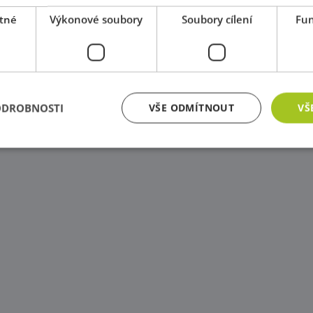
tné
Výkonové soubory
Soubory cílení
Fun
ODROBNOSTI
VŠE ODMÍTNOUT
VŠ
zbytně nutné soubory
Výkonové soubory
Soubory cílení
Funkční soub
ry cookie umožňují základní funkce webových stránek, jako je přihlášení uživatele a
zbytně nutných souborů cookie správně používat.
Poskytovatel
/
Vyprší
Popis
Doména
Zavřením
Cookie generovaný aplikacemi založenými na j
PHP.net
prohlížeče
univerzální identifikátor používaný k udržov
www.educaplay.cz
relací uživatelů. Obvykle se jedná o náhodně 
jeho použití může být specifické pro daný we
příkladem je udržování přihlášeného stavu uži