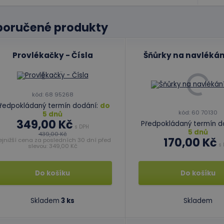
poručené produkty
Provlékačky - Čísla
Šňůrky na navlékání
kód: 68 95268
ředpokládaný termín dodání:
do
kód: 60 70130
5 dnů
349,00 Kč
Předpokládaný termín d
s DPH
5 dnů
439,00 Kč
170,00 Kč
ejnižší cena za posledních 30 dní před
s 
slevou: 349,00 Kč
Do košíku
Do košíku
Skladem
3 ks
Skladem