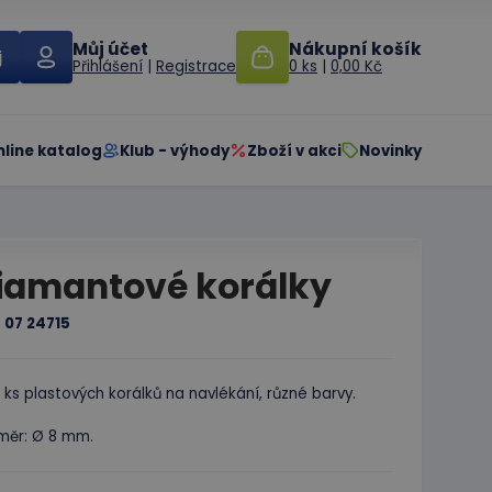
Můj účet
Nákupní košík
Přihlášení
|
Registrace
0 ks
|
0,00 Kč
nline katalog
Klub - výhody
Zboží v akci
Novinky
iamantové korálky
:
07 24715
 ks plastových korálků na navlékání, různé barvy.
měr: Ø 8 mm.