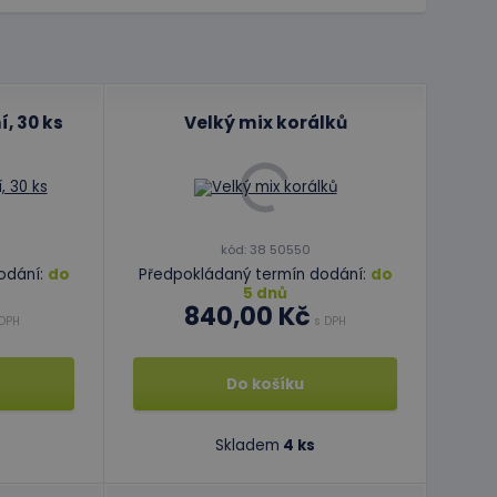
, 30 ks
Velký mix korálků
kód: 38 50550
odání:
do
Předpokládaný termín dodání:
do
5 dnů
840,00 Kč
DPH
s DPH
Do košíku
Skladem
4 ks