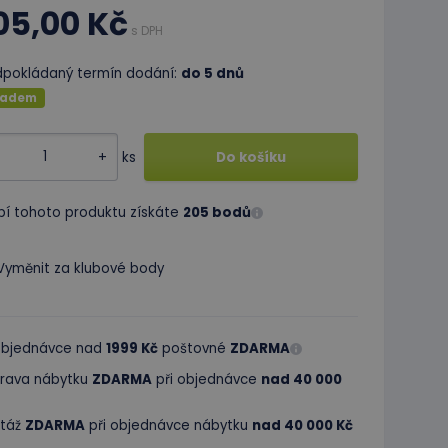
05,00 Kč
s DPH
dpokládaný termín dodání:
do 5 dnů
ladem
+
ks
Do košíku
pí tohoto produktu získáte
205 bodů
Vyměnit za klubové body
 objednávce nad
1999 Kč
poštovné
ZDARMA
rava nábytku
ZDARMA
při objednávce
nad 40 000
táž
ZDARMA
při objednávce nábytku
nad 40 000 Kč