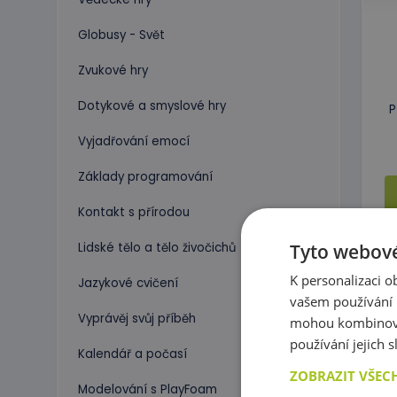
Globusy - Svět
Zvukové hry
Dotykové a smyslové hry
P
Vyjadřování emocí
Základy programování
Kontakt s přírodou
Tyto webové
Lidské tělo a tělo živočichů
K personalizaci 
Jazykové cvičení
vašem používání n
Vyprávěj svůj příběh
mohou kombinovat
používání jejich 
Kalendář a počasí
ZOBRAZIT VŠEC
Modelování s PlayFoam