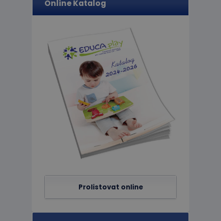
Online Katalog
limit
eshopcartid
CookieScriptConse
hideRightBanner
Název
Poskytov
Název
Doména
_ga_C89EE971FB
IDE
Google L
.doublecl
_ga
_gcl_au
Google L
Prolistovat online
.educapla