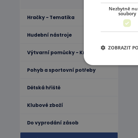
Nezbytně nu
soubory
Hračky - Tematika
Hudební nástroje
ZOBRAZIT P
Výtvarní pomůcky - Kreativita
Pohyb a sportovní potřeby
Ne
Dětská hřiště
Nezbytně nutné soubo
stránky nelze bez ne
Klubové zboží
Název
PHPSESSID
Do vyprodání zásob