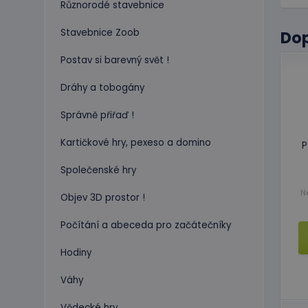
Různorodé stavebnice
Stavebnice Zoob
Do
Postav si barevný svět !
Dráhy a tobogány
Správně přiřaď !
Kartičkové hry, pexeso a domino
P
Společenské hry
N
Objev 3D prostor !
Počítání a abeceda pro začátečníky
Hodiny
Váhy
Vědecké hry