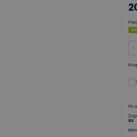
2
Pře
Sk
-
Kou
Pri
Dop
Kč
Mon