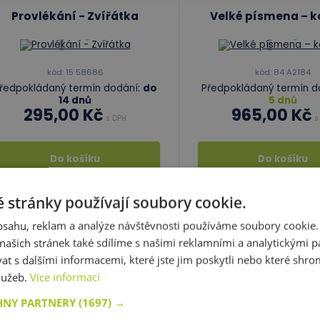
Provlékání - Zvířátka
Velké písmena – k
kód: 15 58686
kód: 84 A2184
ředpokládaný termín dodání:
do
Předpokládaný termín d
14 dnů
5 dnů
295,00 Kč
965,00 Kč
s DPH
s
Do košíku
Do košíku
Skladem 0 ks
Skladem
 stránky používají soubory cookie.
obsahu, reklam a analýze návštěvnosti používáme soubory cookie.
ašich stránek také sdílíme s našimi reklamními a analytickými par
 s dalšími informacemi, které jste jim poskytli nebo které shro
služeb.
Více informací
HNY PARTNERY
(1697) →