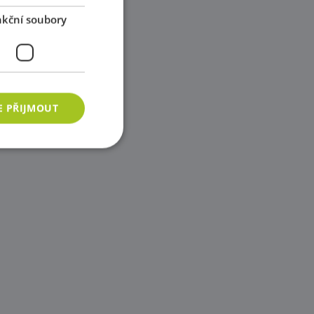
kční soubory
E PŘIJMOUT
ory
 správa účtu. Webové
azyce PHP. Toto je
ání proměnných
vygenerované číslo,
b, ale dobrým
vatele mezi