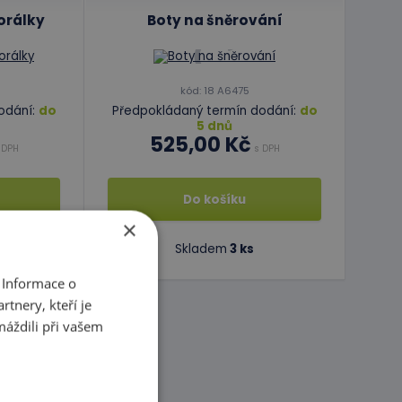
orálky
Boty na šněrování
kód: 18 A6475
odání:
do
Předpokládaný termín dodání:
do
5 dnů
525,00 Kč
 DPH
s DPH
Do košíku
×
Skladem
3 ks
 Informace o
tnery, kteří je
máždili při vašem