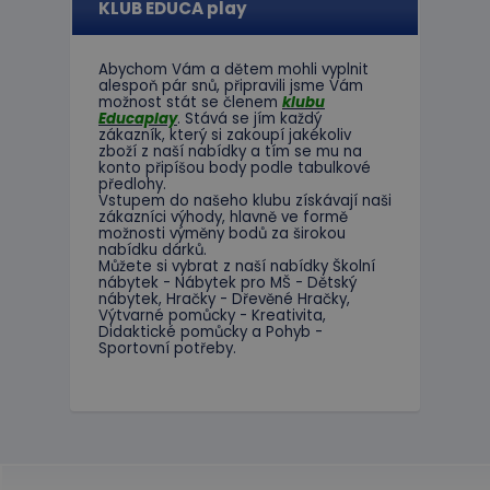
KLUB EDUCA play
Abychom Vám
a dětem
mohli
vyplnit
alespoň
pár snů
,
připravili jsme
Vám
možnost
stát se členem
klubu
Educaplay
.
Stává
se jím
každý
zákazník
,
který si zakoupí
jakékoliv
zboží
z
naší nabídky
a tím se
mu na
konto
připíšou body
podle
tabulkové
předlohy.
Vstupem do
našeho klubu
získávají naši
zákazníci
výhody
,
hlavně ve
formě
možnosti
výměny
bodů
za
širokou
nabídku
dárků
.
Můžete si vybrat
z
naší nabídky
Školní
nábytek
-
Nábytek pro
MŠ
-
Dětský
nábytek
,
Hračky
-
Dřevěné
Hračky
,
Výtvarné
pomůcky
-
Kreativita
,
Didaktické
pomůcky
a
Pohyb
-
Sportovní potřeby
.