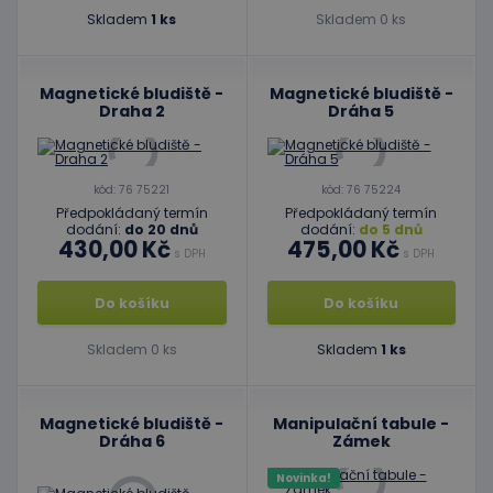
Skladem
1 ks
Skladem 0 ks
Magnetické bludiště -
Magnetické bludiště -
Draha 2
Dráha 5
kód: 76 75221
kód: 76 75224
Předpokládaný termín
Předpokládaný termín
dodání:
do 20 dnů
dodání:
do 5 dnů
430,00 Kč
475,00 Kč
s DPH
s DPH
Do košíku
Do košíku
Skladem 0 ks
Skladem
1 ks
Magnetické bludiště -
Manipulační tabule -
Dráha 6
Zámek
Novinka!