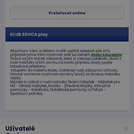
Google
informace
Universal
o tom, jak
Analytics - což je
koncový
Prolistovat online
významná
uživatel
aktualizace
používá
běžněji
webové
používané
stránky a
analytické
jakoukoli
KLUB EDUCA play
služby Google.
reklamu,
Tento soubor
kterou
cookie se
koncový
používá k
uživatel
Abychom Vám
a dětem
mohli
vyplnit alespoň
pár snů
,
rozlišení
mohl vidět
připravili jsme
Vám možnost
stát se členem
klubu
Educaplay
.
jedinečných
před
Stává
se jím
každý zákazník
,
který si zakoupí
jakékoliv zboží
z
uživatelů
návštěvou
naší nabídky
a tím se
mu na
konto
připíšou body
podle
přiřazením
uvedeného
tabulkové
předlohy.
náhodně
webu.
Vstupem do
našeho klubu
získávají naši
zákazníci
výhody
,
vygenerovaného
hlavně ve
formě
možnosti
výměny
bodů
za
širokou nabídku
čísla jako
_gcl_au
3
Tento
Google LLC
dárků
.
identifikátoru
měsíce
soubor
Můžete si vybrat
z
naší nabídky
Školní nábytek
-
Nábytek pro
.educaplay.cz
klienta. Je
MŠ
-
Dětský nábytek
,
Hračky
-
Dřevěné
Hračky
,
Výtvarné
1 den
cookie
součástí
pomůcky
-
Kreativita
,
Didaktické
pomůcky
a
Pohyb
-
nastavuje
každého
Sportovní potřeby
.
společnost
požadavku na
Doubleclick
stránku na webu
a provádí
a slouží k
informace
výpočtu údajů o
o tom, jak
návštěvnících,
koncový
relacích a
uživatel
kampaních pro
používá
analytické
Užívatelé
webové
přehledy webů.
stránky a