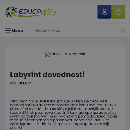
Menu
Labyrint dovednosti
kód:
18 L5171
Principem hry je určit trasu pro kulku, kterou je třeba vést
pomocí šňůrky tak, aby nespadla do dírek. Když jednu kulku
přemisťují dvě děti, hra se stává ještě zajímavější, protože
každé dítě při potahování za šňůrku musí spolupracovat se
svým partnerem. Vynikající výchovná pomůcka, která rozvíjí
manuální schopnosti a pohybovou koordinaci dětí. Hra
vyžaduje soustředění, učí trpělivosti, spolupráci a rozvíjí
postřeh.