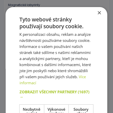
Magnetické labyrinty
×
Grafomotorické tabulky, Procvičování kreslení
Tyto webové stránky
používají soubory cookie.
Puzzle
K personalizaci obsahu, reklam a analýze
Kostky, vláček
návštěvnosti používáme soubory cookie.
Provlékaní
Informace o vašem používání našich
stránek také sdílíme s našimi reklamními
Korálky Hama
a analytickými partnery, kteří je mohou
kombinovat s dalšími informacemi, které
Procvičování základních zručností
jste jim poskytli nebo které shromáždili
Hry s barevnými tvary
při vašem používání jejich služeb.
Více
informací
Mozaiky plné barev !
ZOBRAZIT VŠECHNY PARTNERY
(1697)
Poznej barvy a tvary
→
Magnetické skládačky
Nezbytně
Výkonové
Soubory