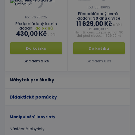
kód: 50 N9092
Předpokládaný termín
kód: 76 75225
dodání:
30 dnů a více
11 629,00 Kč
Předpokládaný termín
s DPH
dodání:
do 5 dnů
12 300,00 Kč
430,00 Kč
Nejnižší cena za posledních 30
s DPH
dní před slevou: 11 629,00 Kč
Do košíku
Do košíku
Skladem
2 ks
Skladem 0 ks
Nábytek pro školky
Didaktické pomůcky
Manipulační labyrinty
Nástěnné labyrinty