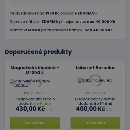
Pri objednávce nad
1999 Kč
poštovné
ZDARMA
Doprava nábytku
ZDARMA
při objednávce
nad 40 000 Kč
Montáž
ZDARMA
při objednávce nábytku
nad 40 000 Kč
Doporučené produkty
Magnetické bludiště -
Labyrint Berunka
Dráha 3
kód: 76 75222
kód: 32 84184
Předpokládaný termín
Předpokládaný termín
dodání:
do 5 dnů
dodání:
do 14 dnů
430,00 Kč
400,00 Kč
s DPH
s DPH
Do košíku
Do košíku