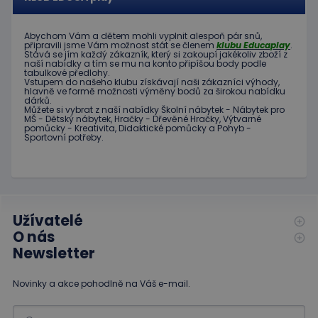
používá
běžněji
webové
používané
stránky a
analytické
jakoukoli
Abychom Vám
a dětem
mohli
vyplnit alespoň
pár snů
,
služby Google.
reklamu,
připravili jsme
Vám možnost
stát se členem
klubu
Educaplay
.
Tento soubor
kterou
Stává
se jím
každý zákazník
,
který si zakoupí
jakékoliv zboží
z
cookie se
koncový
naší nabídky
a tím se
mu na
konto
připíšou body
podle
používá k
uživatel
tabulkové
předlohy.
rozlišení
mohl vidět
Vstupem do
našeho klubu
získávají naši
zákazníci
výhody
,
jedinečných
před
hlavně ve
formě
možnosti
výměny
bodů
za
širokou nabídku
uživatelů
dárků
.
návštěvou
přiřazením
Můžete si vybrat
z
naší nabídky
Školní nábytek
-
Nábytek pro
uvedeného
náhodně
MŠ
-
Dětský nábytek
,
Hračky
-
Dřevěné
Hračky
,
Výtvarné
webu.
pomůcky
-
Kreativita
,
Didaktické
pomůcky
a
Pohyb
-
vygenerovaného
Sportovní potřeby
.
čísla jako
_gcl_au
3
Tento
Google LLC
identifikátoru
měsíce
soubor
.educaplay.cz
klienta. Je
1 den
cookie
součástí
nastavuje
každého
společnost
požadavku na
Doubleclick
stránku na webu
a provádí
a slouží k
informace
Užívatelé
výpočtu údajů o
o tom, jak
návštěvnících,
koncový
O nás
relacích a
uživatel
kampaních pro
Newsletter
používá
analytické
webové
přehledy webů.
stránky a
jakoukoli
Novinky a akce pohodlně na Váš e-mail.
reklamu,
kterou
koncový