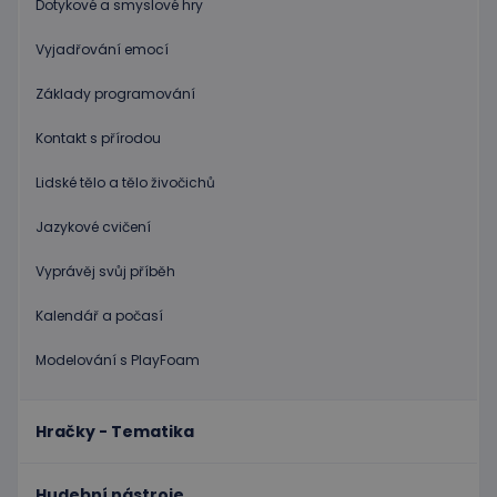
Dotykové a smyslové hry
používat.
Vyjadřování emocí
Poskytovatel
/
Název
Vyprší
Popis
Doména
Základy programování
PHPSESSID
Zavřením
Cookie
PHP.net
prohlížeče
genero
www.educaplay.cz
aplikac
Kontakt s přírodou
založen
na jazyc
PHP. To
Lidské tělo a tělo živočichů
univerzá
identifi
používa
Jazykové cvičení
udržová
proměn
Vyprávěj svůj příběh
relací
uživatel
Obvykle
Kalendář a počasí
jedná o
náhodn
vygener
Modelování s PlayFoam
číslo, je
použití
být spec
zásadách ochrany soukromí společnosti Google
pro dan
web, al
Hračky - Tematika
dobrým
příklad
udržová
přihláš
Hudební nástroje