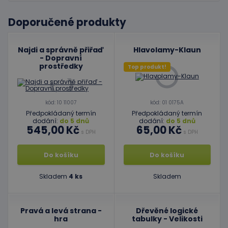
Doporučené produkty
Najdi a správně přiřaď
Hlavolamy-Klaun
- Dopravní
prostředky
Top produkt!
kód: 10 11007
kód: 01 0175A
Předpokládaný termín
Předpokládaný termín
dodání:
do 5 dnů
dodání:
do 5 dnů
545,00 Kč
65,00 Kč
s DPH
s DPH
Do košíku
Do košíku
Skladem
4 ks
Skladem
Pravá a levá strana -
Dřevěné logické
hra
tabulky - Velikosti