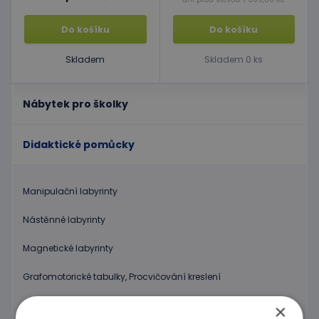
Do košíku
Do košíku
Skladem
Skladem 0 ks
Nábytek pro školky
Didaktické pomůcky
Manipulační labyrinty
Nástěnné labyrinty
Magnetické labyrinty
Grafomotorické tabulky, Procvičování kreslení
Puzzle
×