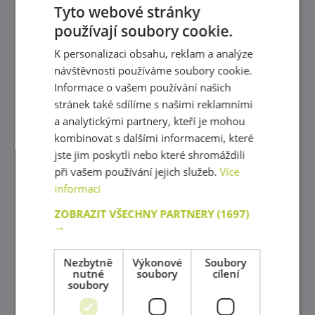
Tyto webové stránky
Kostky, vláček
používají soubory cookie.
Provlékaní
K personalizaci obsahu, reklam a analýze
návštěvnosti používáme soubory cookie.
Korálky Hama
Informace o vašem používání našich
Procvičování základních zručností
stránek také sdílíme s našimi reklamními
a analytickými partnery, kteří je mohou
Hry s barevnými tvary
kombinovat s dalšími informacemi, které
jste jim poskytli nebo které shromáždili
Mozaiky plné barev !
při vašem používání jejich služeb.
Více
Poznej barvy a tvary
informací
Magnetické skládačky
ZOBRAZIT VŠECHNY PARTNERY
(1697)
→
Různorodé stavebnice
Nezbytně
Výkonové
Soubory
Stavebnice Zoob
nutné
soubory
cílení
soubory
Postav si barevný svět !