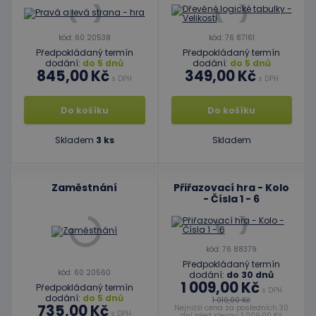
kód: 60 20538
kód: 76 87161
Předpokládaný termín
Předpokládaný termín
dodání:
do 5 dnů
dodání:
do 5 dnů
845,00 Kč
349,00 Kč
s DPH
s DPH
Do košíku
Do košíku
Skladem
3 ks
Skladem
Zaměstnání
Přiřazovací hra - Kolo
- Čísla 1 - 6
kód: 76 88379
Předpokládaný termín
kód: 60 20560
dodání:
do 30 dnů
1 009,00 Kč
Předpokládaný termín
s DPH
dodání:
do 5 dnů
1 010,00 Kč
735,00 Kč
Nejnižší cena za posledních 30
s DPH
dní před slevou: 1 009,00 Kč