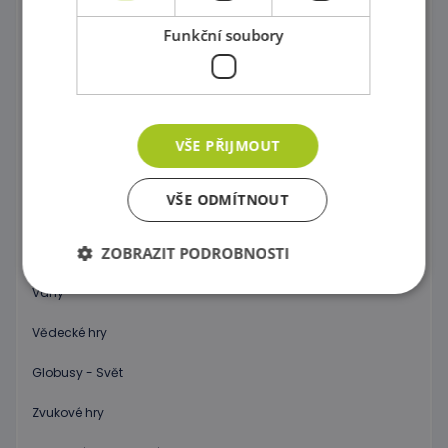
Dráhy a tobogány
Funkční soubory
Správně přiřaď !
Kartičkové hry, pexeso a domino
Společenské hry
VŠE PŘIJMOUT
Objev 3D prostor !
VŠE ODMÍTNOUT
Počítání a abeceda pro začátečníky
ZOBRAZIT PODROBNOSTI
Hodiny
Váhy
Vědecké hry
Nezbytně nutné soubory
Výkonové soubory
Soubory cílení
Funkční soubory
Globusy - Svět
Nezbytně nutné soubory cookie umožňují základní
Zvukové hry
funkce webových stránek, jako je přihlášení
uživatele a správa účtu. Webové stránky nelze bez
nezbytně nutných souborů cookie správně