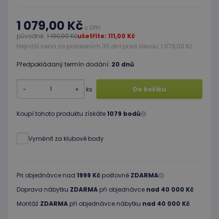
1 079,00 Kč
s DPH
původně:
1 190,00 Kč
ušetříte: 111,00 Kč
Nejnižší cena za posledních 30 dní před slevou: 1 079,00 Kč
Předpokládaný termín dodání:
20 dnů
-
+
ks
Do košíku
Koupí tohoto produktu získáte
1079 bodů
Vyměnit za klubové body
Pri objednávce nad
1999 Kč
poštovné
ZDARMA
Doprava nábytku
ZDARMA
při objednávce
nad 40 000 Kč
Montáž
ZDARMA
při objednávce nábytku
nad 40 000 Kč