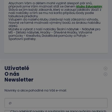
používané
stránky a
Abychom Vám
a dětem
mohli
vyplnit alespoň
pár snů
,
analytické
jakoukoli
připravili jsme
Vám možnost
stát se členem
klubu
Educaplay
.
služby Google.
Stává
se jím
každý zákazník
,
který si zakoupí
jakékoliv zboží
z
reklamu,
Tento soubor
naší nabídky
a tím se
mu na
konto
připíšou body
podle
kterou
cookie se
tabulkové
předlohy.
koncový
Vstupem do
našeho klubu
získávají naši
zákazníci
výhody
,
používá k
uživatel
hlavně ve
formě
možnosti
výměny
bodů
za
širokou nabídku
rozlišení
mohl vidět
dárků
.
jedinečných
před
Můžete si vybrat
z
naší nabídky
Školní nábytek
-
Nábytek pro
uživatelů
návštěvou
MŠ
-
Dětský nábytek
,
Hračky
-
Dřevěné
Hračky
,
Výtvarné
přiřazením
uvedeného
pomůcky
-
Kreativita
,
Didaktické
pomůcky
a
Pohyb
-
náhodně
webu.
Sportovní potřeby
.
vygenerovaného
čísla jako
_gcl_au
3
Tento
Google LLC
identifikátoru
měsíce
soubor
.educaplay.cz
klienta. Je
1 den
cookie
součástí
nastavuje
každého
společnost
požadavku na
Doubleclick
stránku na webu
a provádí
Užívatelé
a slouží k
informace
výpočtu údajů o
O nás
o tom, jak
návštěvnících,
koncový
Newsletter
relacích a
uživatel
kampaních pro
používá
analytické
webové
přehledy webů.
Novinky a akce pohodlně na Váš e-mail.
stránky a
jakoukoli
reklamu,
kterou
koncový
uživatel
Chci odebírat novinky a souhlasím se zpracováním osobních
mohl vidět