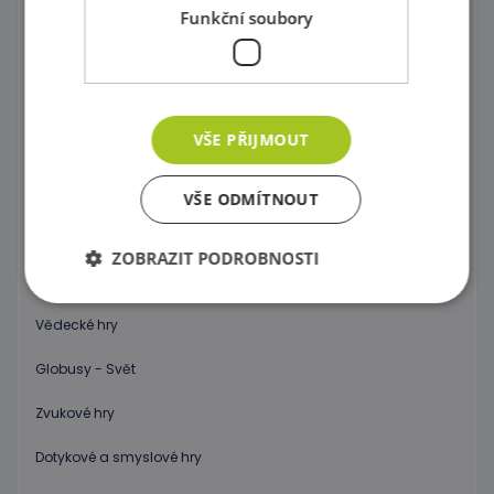
Správně přiřaď !
Funkční soubory
Kartičkové hry, pexeso a domino
Společenské hry
VŠE PŘIJMOUT
Objev 3D prostor !
Počítání a abeceda pro začátečníky
VŠE ODMÍTNOUT
Hodiny
ZOBRAZIT PODROBNOSTI
Váhy
Vědecké hry
Nezbytně nutné soubory
Výkonové soubory
Globusy - Svět
Soubory cílení
Funkční soubory
Zvukové hry
Nezbytně nutné soubory cookie umožňují základní
funkce webových stránek, jako je přihlášení
uživatele a správa účtu. Webové stránky nelze bez
Dotykové a smyslové hry
nezbytně nutných souborů cookie správně
používat.