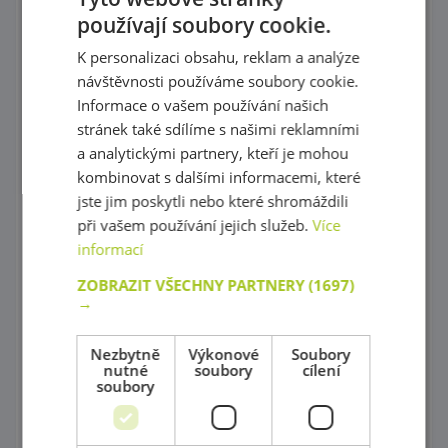
používají soubory cookie.
Provlékaní
K personalizaci obsahu, reklam a analýze
Korálky Hama
návštěvnosti používáme soubory cookie.
Procvičování základních zručností
Informace o vašem používání našich
stránek také sdílíme s našimi reklamními
Hry s barevnými tvary
a analytickými partnery, kteří je mohou
kombinovat s dalšími informacemi, které
Mozaiky plné barev !
jste jim poskytli nebo které shromáždili
Poznej barvy a tvary
při vašem používání jejich služeb.
Více
informací
Magnetické skládačky
ZOBRAZIT VŠECHNY PARTNERY
(1697)
→
Různorodé stavebnice
Stavebnice Zoob
Nezbytně
Výkonové
Soubory
nutné
soubory
cílení
Postav si barevný svět !
soubory
Dráhy a tobogány