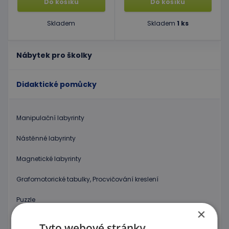
Do košíku
Do košíku
Skladem
Skladem
1 ks
Nábytek pro školky
Didaktické pomůcky
Manipulační labyrinty
Nástěnné labyrinty
Magnetické labyrinty
Grafomotorické tabulky, Procvičování kreslení
Puzzle
×
Kostky, vláček
Tyto webové stránky