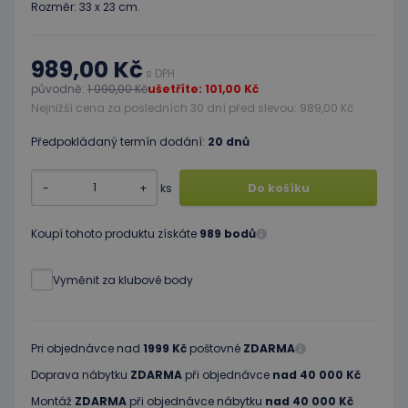
Rozměr: 33 x 23 cm.
989,00 Kč
s DPH
původně:
1 090,00 Kč
ušetříte: 101,00 Kč
Nejnižší cena za posledních 30 dní před slevou: 989,00 Kč
Předpokládaný termín dodání:
20 dnů
-
+
ks
Do košíku
Koupí tohoto produktu získáte
989 bodů
Vyměnit za klubové body
Pri objednávce nad
1999 Kč
poštovné
ZDARMA
Doprava nábytku
ZDARMA
při objednávce
nad 40 000 Kč
Montáž
ZDARMA
při objednávce nábytku
nad 40 000 Kč