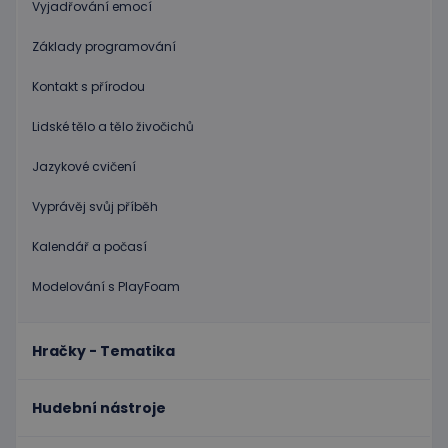
Vyjadřování emocí
Poskytovatel
/
Název
Vyprší
Popis
Doména
Základy programování
PHPSESSID
Zavřením
Cookie
PHP.net
Kontakt s přírodou
prohlížeče
genero
www.educaplay.cz
aplikac
založen
Lidské tělo a tělo živočichů
na jazyc
PHP. To
univerzá
Jazykové cvičení
identifi
používa
udržová
Vyprávěj svůj příběh
proměn
relací
uživatel
Kalendář a počasí
Obvykle
jedná o
náhodn
Modelování s PlayFoam
vygener
číslo, je
použití
být spec
Hračky - Tematika
zásadách ochrany soukromí společnosti Google
pro dan
web, al
dobrým
příklad
Hudební nástroje
udržová
přihláš
stavu