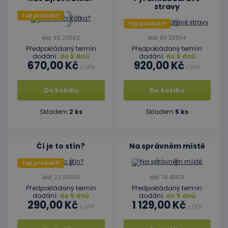
stravy
Top produkt!
Top produkt!
kód: 60 20562
kód: 60 20554
Předpokládaný termín
Předpokládaný termín
dodání:
do 5 dnů
dodání:
do 5 dnů
670,00 Kč
920,00 Kč
s DPH
s DPH
Do košíku
Do košíku
Skladem
2 ks
Skladem
5 ks
Čí je to stín?
Na správném místě
Top produkt!
kód: 22 05635
kód: 76 43021
Předpokládaný termín
Předpokládaný termín
dodání:
do 5 dnů
dodání:
do 5 dnů
290,00 Kč
1 129,00 Kč
s DPH
s DPH