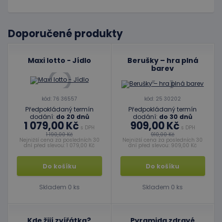
Doporučené produkty
Maxi lotto - Jídlo
Berušky – hra plná
barev
kód: 76 36557
kód: 25 30202
Předpokládaný termín
Předpokládaný termín
dodání:
do 20 dnů
dodání:
do 30 dnů
1 079,00 Kč
909,00 Kč
s DPH
s DPH
1 190,00 Kč
910,00 Kč
Nejnižší cena za posledních 30
Nejnižší cena za posledních 30
dní před slevou: 1 079,00 Kč
dní před slevou: 909,00 Kč
Do košíku
Do košíku
Skladem 0 ks
Skladem 0 ks
Kde žijí zvířátka?
Pyramida zdravé