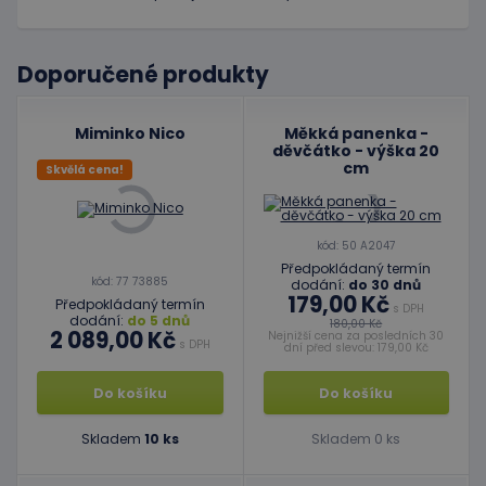
Doporučené produkty
Miminko Nico
Měkká panenka -
děvčátko - výška 20
cm
Skvělá cena!
kód: 50 A2047
Předpokládaný termín
kód: 77 73885
dodání:
do 30 dnů
179,00 Kč
Předpokládaný termín
s DPH
dodání:
do 5 dnů
180,00 Kč
2 089,00 Kč
Nejnižší cena za posledních 30
s DPH
dní před slevou: 179,00 Kč
Do košíku
Do košíku
Skladem
10 ks
Skladem 0 ks