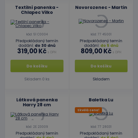
Textilní panenka -
Novorozenec - Martin
Chlapec Vilko
kód: 51 C0004
kód: 77 45001
Předpokládaný termín
Předpokládaný termín
dodání:
do 30 dnů
dodání:
do 5 dnů
319,00 Kč
809,00 Kč
s DPH
s DPH
Do košíku
Do košíku
Skladem 0 ks
Skladem
Látková panenka
Baletka Lu
Harry 28 cm
Skvělá cena!
kód: 2E 23009
kód: 77 28031
Předpokládaný termín
Předpokládaný termín
dodání:
do 5 dnů
dodání:
do 5 dnů