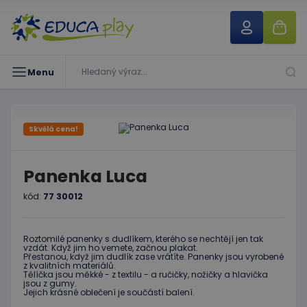
Menu
Skvělá cena!
Panenka Luca
kód:
77 30012
Roztomilé panenky s dudlíkem, kterého se nechtějí jen tak
vzdát. Když jim ho vemete, začnou plakat.
Přestanou, když jim dudlík zase vrátíte. Panenky jsou vyrobené
z kvalitních materiálů.
Tělíčka jsou měkké - z textilu - a ručičky, nožičky a hlavička
jsou z gumy.
Jejich krásné oblečení je součástí balení.