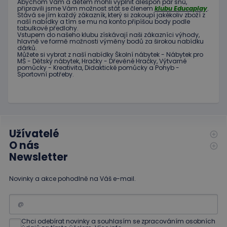
Abychom Vám
a dětem
mohli
vyplnit alespoň
pár snů
,
Poskytovatel
/
Název
Vyprší
Popis
připravili jsme
Vám možnost
stát se členem
klubu
Educaplay
.
_ga_C89EE971FB
.educaplay.cz
1 rok
Tento soubor
Doména
Stává
se jím
každý zákazník
,
který si zakoupí
jakékoliv zboží
z
1
cookie používá
naší nabídky
a tím se
mu na
konto
připíšou body
podle
měsíc
Google Analytics
IDE
1 rok
Tento
Google LLC
tabulkové
předlohy.
k zachování
soubor
.doubleclick.net
Vstupem do
našeho klubu
získávají naši
zákazníci
výhody
,
stavu relace.
cookie
hlavně ve
formě
možnosti
výměny
bodů
za
širokou nabídku
nastavuje
dárků
.
_ga
1 rok
Tento název
Google LLC
společnost
Můžete si vybrat
z
naší nabídky
Školní nábytek
-
Nábytek pro
1
souboru cookie
.educaplay.cz
Doubleclick
MŠ
-
Dětský nábytek
,
Hračky
-
Dřevěné
Hračky
,
Výtvarné
měsíc
je spojen s
a provádí
pomůcky
-
Kreativita
,
Didaktické
pomůcky
a
Pohyb
-
Google
Sportovní potřeby
.
informace
Universal
o tom, jak
Analytics - což je
koncový
významná
uživatel
aktualizace
používá
běžněji
webové
používané
stránky a
analytické
jakoukoli
služby Google.
Užívatelé
reklamu,
Tento soubor
kterou
O nás
cookie se
koncový
používá k
uživatel
Newsletter
rozlišení
mohl vidět
jedinečných
před
uživatelů
návštěvou
Novinky a akce pohodlně na Váš e-mail.
přiřazením
uvedeného
náhodně
webu.
vygenerovaného
čísla jako
_gcl_au
3
Tento
Google LLC
identifikátoru
měsíce
soubor
.educaplay.cz
klienta. Je
1 den
cookie
Chci odebírat novinky a souhlasím se zpracováním osobních
součástí
nastavuje