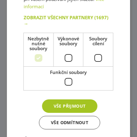
informací
Maňásci
ZOBRAZIT VŠECHNY PARTNERY
(1697)
Kornoutové loutky
→
Karnevalové kostýmy
Nezbytně
Výkonové
Soubory
nutné
soubory
cílení
Tematické kostýmové čepice
soubory
Obchody a tržište
Potraviny všeho druhu
Funkční soubory
Kuchyně šité na míru !
Kuchyňské príslušenství
Nádobí pro předškoláky, Servírovací vozík
VŠE PŘIJMOUT
Úklid
VŠE ODMÍTNOUT
Pro malé mistry