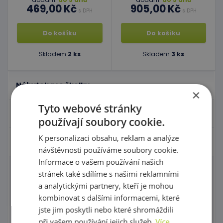
469,00 Kč
905,00 Kč
s DPH
s DPH
Do košíku
Do košíku
Skladem
2 ks
Skladem
3 ks
Nábytek pro školky
×
Tyto webové stránky
Didaktické pomůcky
používají soubory cookie.
K personalizaci obsahu, reklam a analýze
Hračky - Tematika
návštěvnosti používáme soubory cookie.
Informace o vašem používání našich
stránek také sdílíme s našimi reklamními
Domečky pro panenky a příslušenství
a analytickými partnery, kteří je mohou
Igráček
kombinovat s dalšími informacemi, které
jste jim poskytli nebo které shromáždili
Zahrajme si divadlo s maňásky!
při vašem používání jejich služeb.
Více