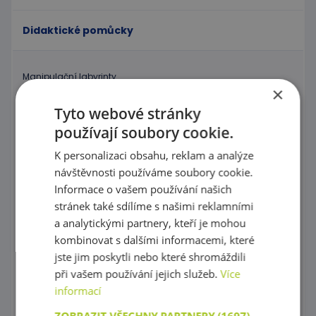
Didaktické pomůcky
Manipulační labyrinty
×
Nástěnné labyrinty
Tyto webové stránky
používají soubory cookie.
Magnetické labyrinty
K personalizaci obsahu, reklam a analýze
Grafomotorické tabulky, Procvičování kreslení
návštěvnosti používáme soubory cookie.
Informace o vašem používání našich
Puzzle
stránek také sdílíme s našimi reklamními
Kostky, vláček
a analytickými partnery, kteří je mohou
kombinovat s dalšími informacemi, které
Provlékaní
jste jim poskytli nebo které shromáždili
při vašem používání jejich služeb.
Více
Korálky Hama
informací
Procvičování základních zručností