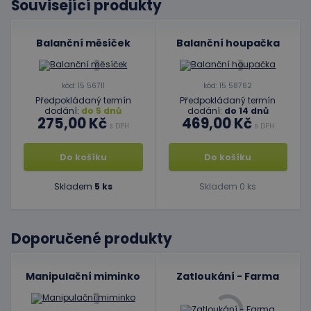
Související produkty
Balanční měsíček
Balanční houpačka
kód: 15 56711
kód: 15 58762
Předpokládaný termín
Předpokládaný termín
dodání:
do 5 dnů
dodání:
do 14 dnů
275,00 Kč
469,00 Kč
s DPH
s DPH
Do košíku
Do košíku
Skladem
5 ks
Skladem 0 ks
Doporučené produkty
Manipulační miminko
Zatloukání - Farma