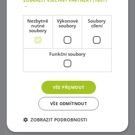
ZOBRAZIT VŠECHNY PARTNERY
(1697)
→
Hry s barevnými tvary
Mozaiky plné barev !
Nezbytně
Výkonové
Soubory
nutné
soubory
cílení
soubory
Poznej barvy a tvary
Magnetické skládačky
Funkční soubory
Různorodé stavebnice
Stavebnice Zoob
Postav si barevný svět !
VŠE PŘIJMOUT
Dráhy a tobogány
Správně přiřaď !
VŠE ODMÍTNOUT
Kartičkové hry, pexeso a domino
ZOBRAZIT PODROBNOSTI
Společenské hry