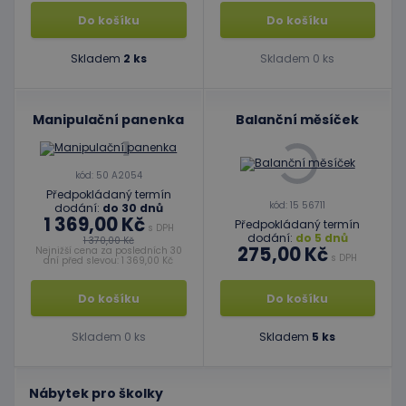
Do košíku
Do košíku
Skladem
2 ks
Skladem 0 ks
Manipulační panenka
Balanční měsíček
kód: 50 A2054
Předpokládaný termín
kód: 15 56711
dodání:
do 30 dnů
1 369,00 Kč
Předpokládaný termín
s DPH
dodání:
do 5 dnů
1 370,00 Kč
275,00 Kč
Nejnižší cena za posledních 30
s DPH
dní před slevou: 1 369,00 Kč
Do košíku
Do košíku
Skladem 0 ks
Skladem
5 ks
Nábytek pro školky