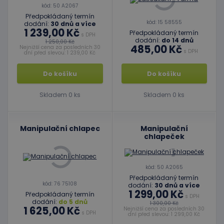
kód: 50 A2067
Předpokládaný termín
kód: 15 58555
dodání:
30 dnů a více
1 239,00 Kč
Předpokládaný termín
s DPH
dodání:
do 14 dnů
1 250,00 Kč
485,00 Kč
Nejnižší cena za posledních 30
s DPH
dní před slevou: 1 239,00 Kč
Do košíku
Do košíku
Skladem 0 ks
Skladem 0 ks
Manipulační chlapec
Manipulační
chlapeček
kód: 50 A2065
Předpokládaný termín
kód: 76 75108
dodání:
30 dnů a více
1 299,00 Kč
Předpokládaný termín
s DPH
dodání:
do 5 dnů
1 300,00 Kč
1 625,00 Kč
Nejnižší cena za posledních 30
s DPH
dní před slevou: 1 299,00 Kč