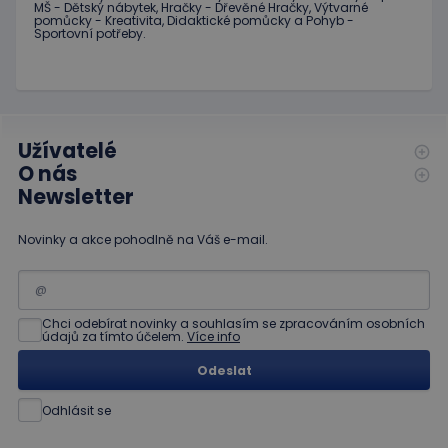
výpočtu údajů o
o tom, jak
MŠ
-
Dětský nábytek
,
Hračky
-
Dřevěné
Hračky
,
Výtvarné
návštěvnících,
pomůcky
-
Kreativita
,
Didaktické
pomůcky
a
Pohyb
-
koncový
relacích a
Sportovní potřeby
.
uživatel
kampaních pro
používá
analytické
webové
přehledy webů.
stránky a
jakoukoli
reklamu,
kterou
koncový
Užívatelé
uživatel
mohl vidět
O nás
před
návštěvou
Newsletter
uvedeného
webu.
Novinky a akce pohodlně na Váš e-mail.
Chci odebírat novinky a souhlasím se zpracováním osobních
údajů za tímto účelem.
Více info
Odeslat
Odhlásit se