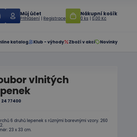
Můj účet
Nákupní košík
Přihlášení
|
Registrace
0 ks
|
0,00 Kč
nline katalog
Klub - výhody
Zboží v akci
Novinky
oubor vlnitých
epenek
:
24 77400
rchů 6 druhů lepenek s různými barevnými vzory. 260
2.
ěr: 23 x 33 cm.