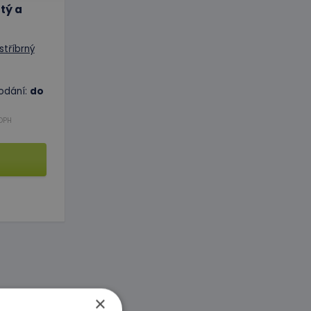
tý a
odání:
do
DPH
×