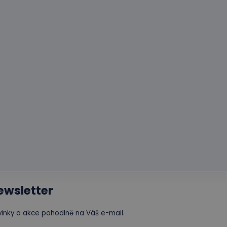
avu relace.
formace o tom, jak
erou koncový
ytics - což je
oogle. Tento soubor
formace o tom, jak
ním náhodně
erou koncový
í každého požadavku
 relacích a
ewsletter
inky a akce pohodlně na Váš e-mail.