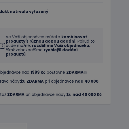
dukt natrvalo vyřazený
Ve Vaši objednávce můžete
kombinovat
produkty s různou dobou dodání
. Pokud to
bude možné,
rozdělíme Vaši objednávku
,
čímž zabezpečíme
rychlejší dodání
produktů
.
 objednávce nad
1999 Kč
poštovné
ZDARMA
rava nábytku
ZDARMA
při objednávce
nad 40 000
táž
ZDARMA
při objednávce nábytku
nad 40 000 Kč