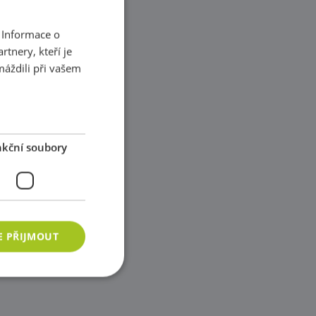
 Informace o
tnery, kteří je
máždili při vašem
kční soubory
E PŘIJMOUT
ory