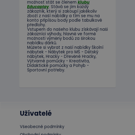
možnost
stát se členem
klubu
Název
Doména
Educaplay
.
Stává
se jím
každý
_ga_C89EE971FB
zákazník
,
který si zakoupí
jakékoliv
IDE
Google L
zboží
z
naší nabídky
a tím se
mu na
.doublecl
konto
připíšou body
podle
tabulkové
předlohy.
_ga
Vstupem do
našeho klubu
získávají naši
_gcl_au
Google L
zákazníci
výhody
,
hlavně ve
formě
.educapla
možnosti
výměny
bodů
za
širokou
nabídku
dárků
.
Můžete si vybrat
z
naší nabídky
Školní
nábytek
-
Nábytek pro
MŠ
-
Dětský
nábytek
,
Hračky
-
Dřevěné
Hračky
,
Výtvarné
pomůcky
-
Kreativita
,
Didaktické
pomůcky
a
Pohyb
-
Sportovní potřeby
.
Užívatelé
Všeobecné podmínky
Obchodní podmínky