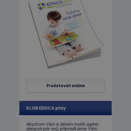
Nezbytně nutné soubo
stránky nelze bez ne
Název
PHPSESSID
limit
eshopcartid
CookieScriptConse
Prolistovat online
hideRightBanner
KLUB EDUCA play
Abychom Vám
a dětem
mohli
vyplnit
Název
alespoň
pár snů
,
připravili jsme
Vám
Poskytov