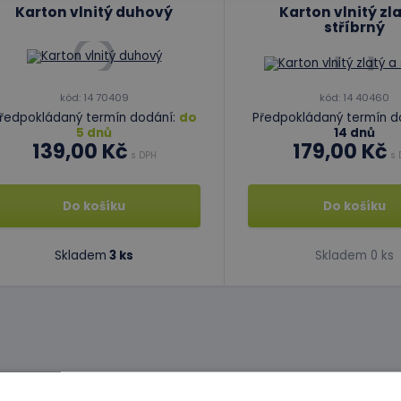
Karton vlnitý duhový
Karton vlnitý zla
stříbrný
kód: 14 70409
kód: 14 40460
ředpokládaný termín dodání:
do
Předpokládaný termín d
5 dnů
14 dnů
139,00 Kč
179,00 Kč
s DPH
s 
Do košíku
Do košíku
Skladem
3 ks
Skladem 0 ks