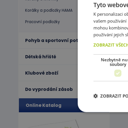
Tyto webové
Korálky a podložky HAMA
K personalizaci 
vašem používání n
Pracovní podložky
mohou kombinovat
používání jejich 
Pohyb a sportovní potřeby
ZOBRAZIT VŠEC
Dětská hřiště
Nezbytně nu
soubory
Klubové zboží
Do vyprodání zásob
ZOBRAZIT P
Online Katalog
Ne