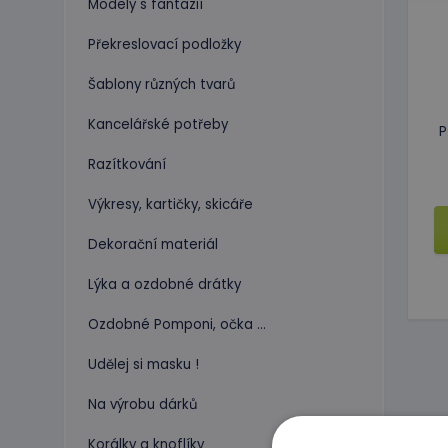
Modely s fantazií
Překreslovací podložky
Šablony různých tvarů
Kancelářské potřeby
P
Razítkování
Výkresy, kartičky, skicáře
Dekorační materiál
Lýka a ozdobné drátky
Ozdobné Pomponi, očka ...
Udělej si masku !
Na výrobu dárků
Korálky a knoflíky