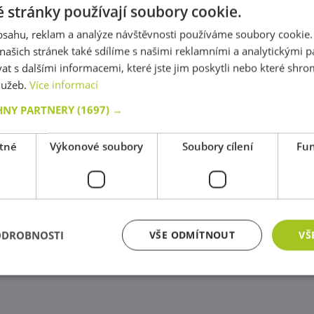
 stránky používají soubory cookie.
obsahu, reklam a analýze návštěvnosti používáme soubory cookie.
ašich stránek také sdílíme s našimi reklamními a analytickými par
 s dalšími informacemi, které jste jim poskytli nebo které shro
služeb.
Více informací
HNY PARTNERY
(1697) →
tné
Výkonové soubory
Soubory cílení
Fun
ODROBNOSTI
VŠE ODMÍTNOUT
VŠ
zbytně nutné soubory
Výkonové soubory
Soubory cílení
Funkční soub