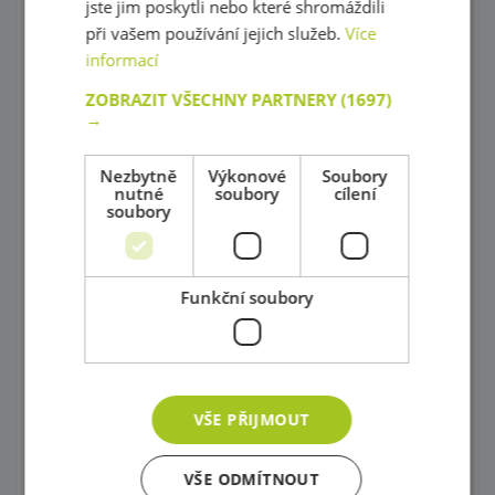
jste jim poskytli nebo které shromáždili
Igráček
při vašem používání jejich služeb.
Více
Zahrajme si divadlo s maňásky!
informací
Maňásci
ZOBRAZIT VŠECHNY PARTNERY
(1697)
→
Kornoutové loutky
Nezbytně
Výkonové
Soubory
Karnevalové kostýmy
nutné
soubory
cílení
soubory
Tematické kostýmové čepice
Obchody a tržište
Funkční soubory
Potraviny všeho druhu
Kuchyně šité na míru !
Kuchyňské príslušenství
VŠE PŘIJMOUT
Nádobí pro předškoláky, Servírovací vozík
VŠE ODMÍTNOUT