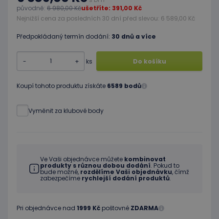
původně:
6 980,00 Kč
ušetříte: 391,00 Kč
Nejnižší cena za posledních 30 dní před slevou: 6 589,00 Kč
Předpokládaný termín dodání:
30 dnů a více
-
+
ks
Do košíku
Koupí tohoto produktu získáte
6589 bodů
Vyměnit za klubové body
Ve Vaši objednávce můžete
kombinovat
produkty s různou dobou dodání
. Pokud to
bude možné,
rozdělíme Vaši objednávku
, čímž
zabezpečíme
rychlejší dodání produktů
.
Pri objednávce nad
1999 Kč
poštovné
ZDARMA