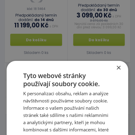
Předpokládaný termín
kód: 18 11464
dodání:
do 30 dnů
3 099,00 Kč
Předpokládaný termín
s DPH
dodání:
do 14 dnů
3 370,00 Kč
11 199,00 Kč
Nejnižší cena za posledních 30
s DPH
dní před slevou: 3 099,00 Kč
Do košíku
Do košíku
Skladem 0 ks
Skladem 0 ks
×
Nábytek pro školky
Tyto webové stránky
používají soubory cookie.
Didaktické pomůcky
K personalizaci obsahu, reklam a analýze
návštěvnosti používáme soubory cookie.
Hračky - Tematika
Informace o vašem používání našich
stránek také sdílíme s našimi reklamními
a analytickými partnery, kteří je mohou
Domečky pro panenky a příslušenství
kombinovat s dalšími informacemi, které