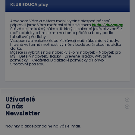
Poskytovatel
Název
Vyprší
Popis
KLUB EDUCA play
/
Doména
Poskytovatel
/
Název
Vyprší
Popis
_ga_C89EE971FB
.educaplay.cz
1 rok
Tento soubor
Doména
1
cookie používá
Abychom Vám
a dětem
mohli
vyplnit alespoň
pár snů
,
měsíc
Google Analytics
IDE
1 rok
Tento
připravili jsme
Vám možnost
stát se členem
klubu
Educaplay
.
Google LLC
k zachování
Stává
se jím
každý zákazník
,
který si zakoupí
jakékoliv zboží
z
soubor
.doubleclick.net
stavu relace.
naší nabídky
a tím se
mu na
konto
připíšou body
podle
cookie
tabulkové
předlohy.
nastavuje
Vstupem do
našeho klubu
získávají naši
zákazníci
výhody
,
_ga
1 rok
Tento název
Google LLC
společnost
hlavně ve
formě
možnosti
výměny
bodů
za
širokou nabídku
1
souboru cookie
.educaplay.cz
Doubleclick
dárků
.
měsíc
je spojen s
a provádí
Můžete si vybrat
z
naší nabídky
Školní nábytek
-
Nábytek pro
Google
informace
MŠ
-
Dětský nábytek
,
Hračky
-
Dřevěné
Hračky
,
Výtvarné
Universal
o tom, jak
pomůcky
-
Kreativita
,
Didaktické
pomůcky
a
Pohyb
-
Analytics - což je
koncový
Sportovní potřeby
.
významná
uživatel
aktualizace
používá
běžněji
webové
používané
stránky a
analytické
jakoukoli
služby Google.
reklamu,
Tento soubor
kterou
cookie se
koncový
Užívatelé
používá k
uživatel
rozlišení
O nás
mohl vidět
jedinečných
před
Newsletter
uživatelů
návštěvou
přiřazením
uvedeného
náhodně
webu.
vygenerovaného
Novinky a akce pohodlně na Váš e-mail.
čísla jako
_gcl_au
3
Tento
Google LLC
identifikátoru
měsíce
soubor
.educaplay.cz