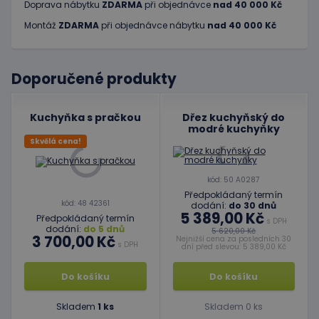
Doprava nábytku
ZDARMA
při objednávce
nad 40 000 Kč
Montáž
ZDARMA
při objednávce nábytku
nad 40 000 Kč
Doporučené produkty
Kuchyňka s pračkou
Dřez kuchyňský do
modré kuchyňky
Skvělá cena!
kód: 50 A0287
Předpokládaný termín
kód: 48 42361
dodání:
do 30 dnů
5 389,00 Kč
Předpokládaný termín
s DPH
dodání:
do 5 dnů
5 620,00 Kč
3 700,00 Kč
Nejnižší cena za posledních 30
s DPH
dní před slevou: 5 389,00 Kč
Do košíku
Do košíku
Skladem
1 ks
Skladem 0 ks