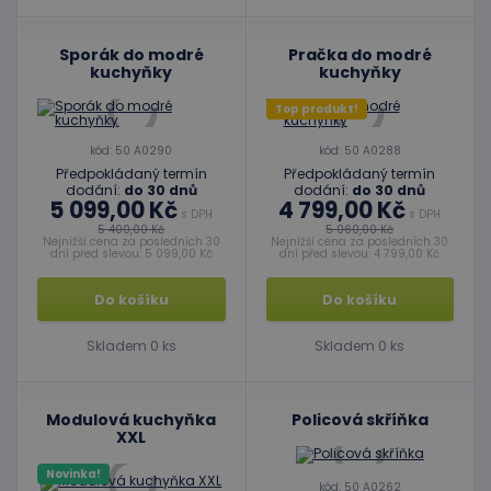
Sporák do modré
Pračka do modré
kuchyňky
kuchyňky
Top produkt!
kód: 50 A0290
kód: 50 A0288
Předpokládaný termín
Předpokládaný termín
dodání:
do 30 dnů
dodání:
do 30 dnů
5 099,00 Kč
4 799,00 Kč
s DPH
s DPH
5 400,00 Kč
5 060,00 Kč
Nejnižší cena za posledních 30
Nejnižší cena za posledních 30
dní před slevou: 5 099,00 Kč
dní před slevou: 4 799,00 Kč
Do košíku
Do košíku
Skladem 0 ks
Skladem 0 ks
Modulová kuchyňka
Policová skříňka
XXL
Novinka!
kód: 50 A0262