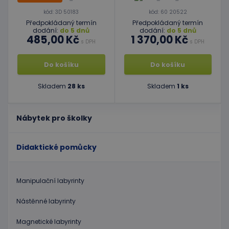
kód: 3D 50183
kód: 60 20522
Předpokládaný termín
Předpokládaný termín
dodání:
do 5 dnů
dodání:
do 5 dnů
485,00 Kč
1 370,00 Kč
s DPH
s DPH
Do košíku
Do košíku
Skladem
28 ks
Skladem
1 ks
Nábytek pro školky
Didaktické pomůcky
Manipulační labyrinty
Nástěnné labyrinty
Magnetické labyrinty