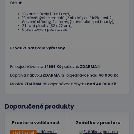
Obsah:
18 karet s úkoly (19 x 13 cm),
10 dřevěných elementů (2 stojící psi, 2 ležící psi, 2
červené střechy, 2 stromy, 2 konstrukce psí boudy),
2 hrací plochy (32 x 22 cm),
6 plastových podstavců.
Produkt natrvalo vyřazený
Pri objednávce nad
1999 Kč
poštovné
ZDARMA
Doprava nábytku
ZDARMA
při objednávce
nad 40 000 Kč
Montáž
ZDARMA
při objednávce nábytku
nad 40 000 Kč
Doporučené produkty
Prostor a vzdálenost
Zvířátka v prostoru
Skvělá cena!