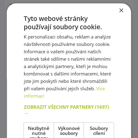
Stavebnice Zoob
×
Tyto webové stránky
Postav si barevný svět !
používají soubory cookie.
Dráhy a tobogány
K personalizaci obsahu, reklam a analýze
Správně přiřaď !
návštěvnosti používáme soubory cookie.
Informace o vašem používání našich
Kartičkové hry, pexeso a domino
stránek také sdílíme s našimi reklamními
a analytickými partnery, kteří je mohou
Společenské hry
kombinovat s dalšími informacemi, které
Objev 3D prostor !
jste jim poskytli nebo které shromáždili
při vašem používání jejich služeb.
Více
Počítání a abeceda pro začátečníky
informací
Hodiny
ZOBRAZIT VŠECHNY PARTNERY
(1697)
→
Váhy
Nezbytně
Výkonové
Soubory
Vědecké hry
nutné
soubory
cílení
soubory