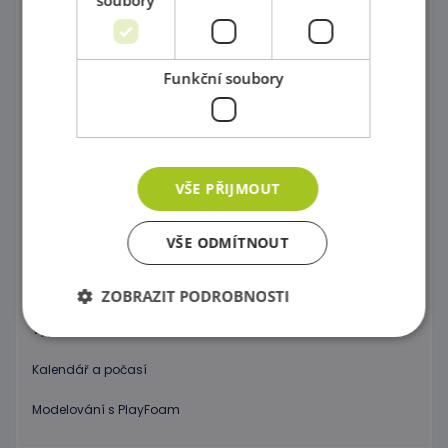
Globusy - Svět
Zvukové hry
Funkční soubory
Dotykové a smyslové hry
Vyjadřování emocí
Základy programování
VŠE PŘIJMOUT
Kontakt s přírodou
VŠE ODMÍTNOUT
Lidské tělo a tělo živočichů
Jazykové cvičení
ZOBRAZIT PODROBNOSTI
Vyprávěj svůj příběh
Kalendář a počasí
Nezbytně nutné soubory
Výkonové soubory
Soubory cílení
Funkční soubory
Modelování s PlayFoam
Nezbytně nutné soubory cookie umožňují základní