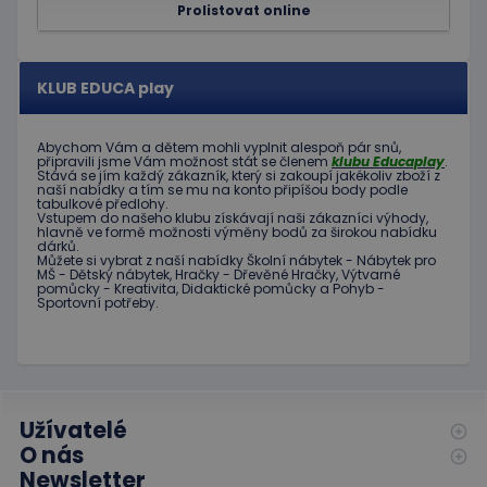
Prolistovat online
návštěv
Je nutné
banner
cookie
Cookie-
KLUB EDUCA play
Script.
fungova
správně
Abychom Vám
a dětem
mohli
vyplnit alespoň
pár snů
,
hideRightBanner
.www.educaplay.cz
2 hodiny
připravili jsme
Vám možnost
stát se členem
klubu
Educaplay
.
Stává
se jím
každý zákazník
,
který si zakoupí
jakékoliv zboží
z
naší nabídky
a tím se
mu na
konto
připíšou body
podle
tabulkové
předlohy.
Vstupem do
našeho klubu
získávají naši
zákazníci
výhody
,
hlavně ve
formě
možnosti
výměny
bodů
za
širokou nabídku
dárků
.
Můžete si vybrat
z
naší nabídky
Školní nábytek
-
Nábytek pro
MŠ
-
Dětský nábytek
,
Hračky
-
Dřevěné
Hračky
,
Výtvarné
Poskytovatel
pomůcky
-
Kreativita
,
Didaktické
pomůcky
a
Pohyb
-
Název
Vyprší
Popis
/
Doména
Sportovní potřeby
.
Poskytovatel
/
Název
Vyprší
Popis
_ga_C89EE971FB
.educaplay.cz
1 rok
Tento soubor
Doména
1
cookie používá
měsíc
Google Analytics
IDE
1 rok
Tento
Google LLC
k zachování
soubor
.doubleclick.net
stavu relace.
cookie
nastavuje
Užívatelé
_ga
1 rok
Tento název
Google LLC
společnost
1
souboru cookie
.educaplay.cz
Doubleclick
O nás
měsíc
je spojen s
a provádí
Google
Newsletter
informace
Universal