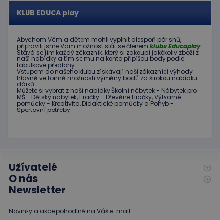
uživatel
aktualizace
používá
KLUB EDUCA play
běžněji
webové
používané
stránky a
analytické
jakoukoli
služby Google.
reklamu,
Abychom Vám
a dětem
mohli
vyplnit alespoň
pár snů
,
Tento soubor
kterou
připravili jsme
Vám možnost
stát se členem
klubu
Educaplay
.
cookie se
koncový
Stává
se jím
každý zákazník
,
který si zakoupí
jakékoliv zboží
z
používá k
uživatel
naší nabídky
a tím se
mu na
konto
připíšou body
podle
rozlišení
mohl vidět
tabulkové
předlohy.
jedinečných
před
Vstupem do
našeho klubu
získávají naši
zákazníci
výhody
,
uživatelů
návštěvou
hlavně ve
formě
možnosti
výměny
bodů
za
širokou nabídku
přiřazením
uvedeného
dárků
.
náhodně
Můžete si vybrat
z
naší nabídky
Školní nábytek
-
Nábytek pro
webu.
vygenerovaného
MŠ
-
Dětský nábytek
,
Hračky
-
Dřevěné
Hračky
,
Výtvarné
čísla jako
pomůcky
-
Kreativita
,
Didaktické
pomůcky
a
Pohyb
-
_gcl_au
3
Tento
Google LLC
Sportovní potřeby
.
identifikátoru
měsíce
soubor
.educaplay.cz
klienta. Je
1 den
cookie
součástí
nastavuje
každého
společnost
požadavku na
Doubleclick
stránku na webu
a provádí
a slouží k
informace
výpočtu údajů o
o tom, jak
Užívatelé
návštěvnících,
koncový
relacích a
uživatel
O nás
kampaních pro
používá
analytické
Newsletter
webové
přehledy webů.
stránky a
jakoukoli
reklamu,
Novinky a akce pohodlně na Váš e-mail.
kterou