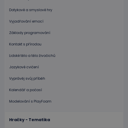
nezbytně nutných souborů cookie správně
používat.
Dotykové a smyslové hry
Poskytovatel
/
Název
Vyprší
Popis
Vyjadřování emocí
Doména
PHPSESSID
Zavřením
Cookie
PHP.net
Základy programování
prohlížeče
genero
www.educaplay.cz
aplikac
založen
Kontakt s přírodou
na jazyc
PHP. To
univerzá
Lidské tělo a tělo živočichů
identifi
používa
udržová
Jazykové cvičení
proměn
relací
Vyprávěj svůj příběh
uživatel
Obvykle
jedná o
Kalendář a počasí
náhodn
vygener
číslo, je
Modelování s PlayFoam
použití
být spec
zásadách ochrany soukromí společnosti Google
pro dan
web, al
dobrým
Hračky - Tematika
příklad
udržová