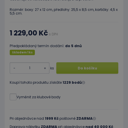
Rozměr: boxy: 27 x 12 cm, předlohy: 25,5 x 8,5 cm, kartičky: 4,5 x
5,5 cm.
1 229,00 Kč
s DPH
Předpokládaný termín dodání:
do 5 dnů
Skladem 1 ks
-
+
ks
Do košíku
Koupí tohoto produktu získáte
1229 bodů
Vyměnit za klubové body
Pri objednávce nad
1999 Kč
poštovné
ZDARMA
Doprava nábytku
ZDARMA
při objednávce
nad 40 000 Kč