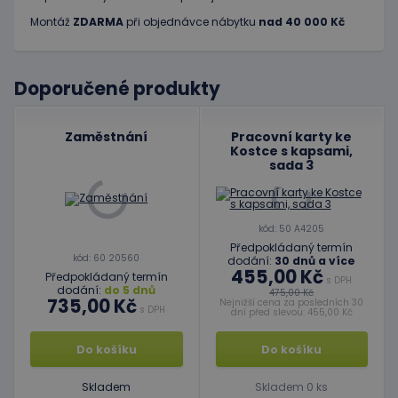
Montáž
ZDARMA
při objednávce nábytku
nad 40 000 Kč
Doporučené produkty
Zaměstnání
Pracovní karty ke
Kostce s kapsami,
sada 3
kód: 50 A4205
Předpokládaný termín
kód: 60 20560
dodání:
30 dnů a více
455,00 Kč
Předpokládaný termín
s DPH
dodání:
do 5 dnů
475,00 Kč
735,00 Kč
Nejnižší cena za posledních 30
s DPH
dní před slevou: 455,00 Kč
Do košíku
Do košíku
Skladem
Skladem 0 ks