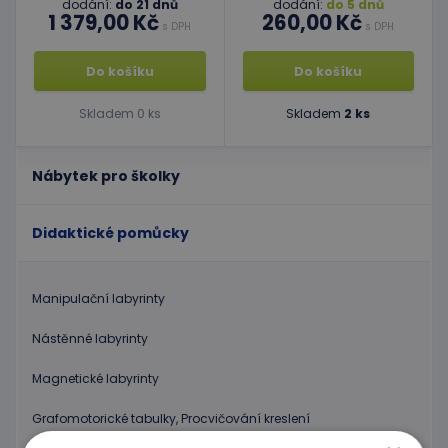
dodání:
do 21 dnů
dodání:
do 5 dnů
1 379,00 Kč
260,00 Kč
s DPH
s DPH
Do košíku
Do košíku
Skladem 0 ks
Skladem
2 ks
Nábytek pro školky
Didaktické pomůcky
Manipulační labyrinty
Nástěnné labyrinty
Magnetické labyrinty
Grafomotorické tabulky, Procvičování kreslení