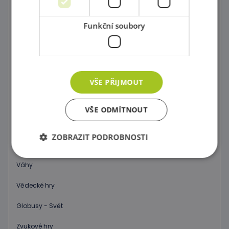
Postav si barevný svět !
Dráhy a tobogány
Funkční soubory
Správně přiřaď !
Kartičkové hry, pexeso a domino
VŠE PŘIJMOUT
Společenské hry
Objev 3D prostor !
VŠE ODMÍTNOUT
Počítání a abeceda pro začátečníky
ZOBRAZIT PODROBNOSTI
Hodiny
Váhy
Nezbytně nutné soubory
Výkonové soubory
Vědecké hry
Soubory cílení
Funkční soubory
Globusy - Svět
Nezbytně nutné soubory cookie umožňují základní
funkce webových stránek, jako je přihlášení
Zvukové hry
uživatele a správa účtu. Webové stránky nelze bez