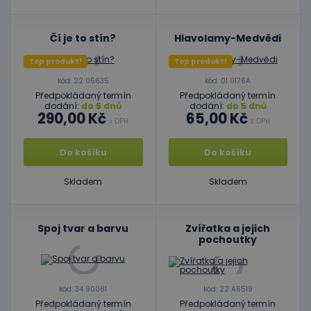
Čí je to stín?
Hlavolamy-Medvědi
Top produkt!
Top produkt!
kód: 22 05635
kód: 01 0176A
Předpokládaný termín
Předpokládaný termín
dodání:
do 5 dnů
dodání:
do 5 dnů
290,00 Kč
65,00 Kč
s DPH
s DPH
Do košíku
Do košíku
Skladem
Skladem
Spoj tvar a barvu
Zvířatka a jejich
pochoutky
kód: 34 90081
kód: 22 A6519
Předpokládaný termín
Předpokládaný termín