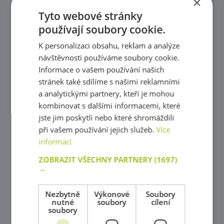
×
Puzzle
Tyto webové stránky
Kostky, vláček
používají soubory cookie.
K personalizaci obsahu, reklam a analýze
Provlékaní
návštěvnosti používáme soubory cookie.
Korálky Hama
Informace o vašem používání našich
stránek také sdílíme s našimi reklamními
Procvičování základních zručností
a analytickými partnery, kteří je mohou
kombinovat s dalšími informacemi, které
Hry s barevnými tvary
jste jim poskytli nebo které shromáždili
Mozaiky plné barev !
při vašem používání jejich služeb.
Více
informací
Poznej barvy a tvary
ZOBRAZIT VŠECHNY PARTNERY
(1697)
Magnetické skládačky
→
Různorodé stavebnice
Nezbytně
Výkonové
Soubory
nutné
soubory
cílení
Stavebnice Zoob
soubory