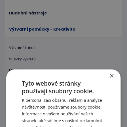
Hudební nástroje
Výtvarní pomůcky - Kreativita
Výtvarné tabule
Sušičky výkresů
Malířské stojany a tabule
×
Potřeby na malování
Tyto webové stránky
používají soubory cookie.
Psací potřeby, Barvičky, Fixy
K personalizaci obsahu, reklam a analýze
Modelování
návštěvnosti používáme soubory cookie.
Informace o vašem používání našich
Nůžky a děrovače
stránek také sdílíme s našimi reklamními