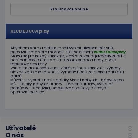
server p
přílišný
Prolistovat online
požadav
eshopcartid
.www.educaplay.cz
2 měsíce
CookieScriptConsent
1 měsíc 2
Tento s
CookieScript
KLUB EDUCA play
dny
cookie
www.educaplay.cz
používá
služba
Cookie-
Abychom Vám
a dětem
mohli
vyplnit alespoň
pár snů
,
Script.c
připravili jsme
Vám možnost
stát se členem
klubu
Educaplay
.
zapamat
Stává
se jím
každý zákazník
,
který si zakoupí
jakékoliv zboží
z
předvol
naší nabídky
a tím se
mu na
konto
připíšou body
podle
souhlas
tabulkové
předlohy.
soubor
Vstupem do
našeho klubu
získávají naši
zákazníci
výhody
,
cookie
hlavně ve
formě
možnosti
výměny
bodů
za
širokou nabídku
návštěv
dárků
.
Je nutné
Můžete si vybrat
z
naší nabídky
Školní nábytek
-
Nábytek pro
MŠ
-
Dětský nábytek
,
Hračky
-
Dřevěné
Hračky
,
Výtvarné
banner
pomůcky
-
Kreativita
,
Didaktické
pomůcky
a
Pohyb
-
cookie
Sportovní potřeby
.
Cookie-
Script.
fungova
správně
hideRightBanner
.www.educaplay.cz
2 hodiny
Užívatelé
O nás