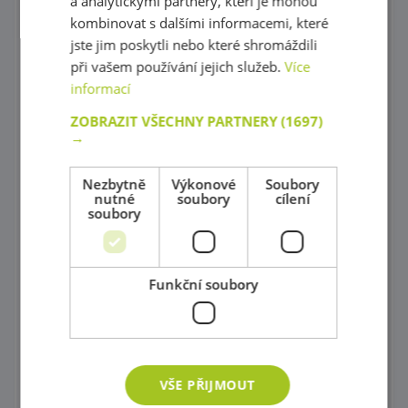
a analytickými partnery, kteří je mohou
Papíry
kombinovat s dalšími informacemi, které
Vyřezávané tvary
jste jim poskytli nebo které shromáždili
při vašem používání jejich služeb.
Více
Modely s fantazií
informací
Překreslovací podložky
ZOBRAZIT VŠECHNY PARTNERY
(1697)
→
Šablony různých tvarů
Kancelářské potřeby
Nezbytně
Výkonové
Soubory
nutné
soubory
cílení
soubory
Razítkování
Výkresy, kartičky, skicáře
Funkční soubory
Dekorační materiál
Lýka a ozdobné drátky
Ozdobné Pomponi, očka ...
VŠE PŘIJMOUT
Udělej si masku !