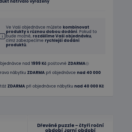
dukt natrvalo vyřazený
Ve Vaši objednávce můžete
kombinovat
produkty s různou dobou dodání
. Pokud to
bude možné,
rozdělíme Vaši objednávku
,
čímž zabezpečíme
rychlejší dodání
produktů
.
 objednávce nad
1999 Kč
poštovné
ZDARMA
rava nábytku
ZDARMA
při objednávce
nad 40 000
táž
ZDARMA
při objednávce nábytku
nad 40 000 Kč
Dřevěné puzzle – čtyři roční
období Jarní období