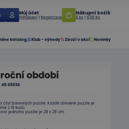
Můj účet
Nákupní košík
Přihlášení
|
Registrace
0 ks
|
0,00 Kč
nline katalog
Klub - výhody
Zboží v akci
Novinky
 roční období
:
45 03030
 čtyř barevných puzzle. Každé dřevěné puzzle je
ené z 16 kusů.
kost jednoho puzzle je 28 x 28 cm.