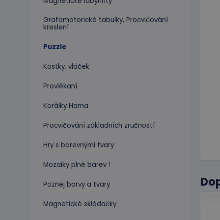
Magnetické labyrinty
Grafomotorické tabulky, Procvičování
kreslení
Puzzle
Kostky, vláček
Provlékaní
Korálky Hama
Procvičování základních zručností
Hry s barevnými tvary
Mozaiky plné barev !
Do
Poznej barvy a tvary
Magnetické skládačky