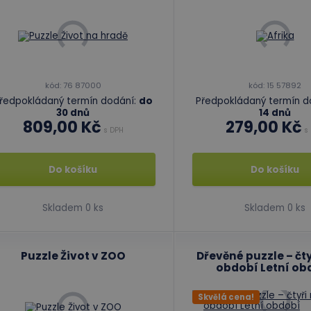
kód: 76 87000
kód: 15 57892
ředpokládaný termín dodání:
do
Předpokládaný termín d
30 dnů
14 dnů
809,00 Kč
279,00 Kč
s DPH
s 
Do košíku
Do košíku
Skladem 0 ks
Skladem 0 ks
Puzzle Život v ZOO
Dřevěné puzzle – čty
období Letní ob
Skvělá cena!