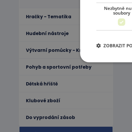
Nezbytně nu
soubory
Hračky - Tematika
Hudební nástroje
ZOBRAZIT P
Výtvarní pomůcky - Kreativita
Pohyb a sportovní potřeby
Ne
Dětská hřiště
Nezbytně nutné soubo
stránky nelze bez ne
Klubové zboží
Název
PHPSESSID
Do vyprodání zásob