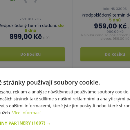
kód: 45 03005
Předpokládaný termín d
kód: 76 87132
5 dnů
959,00 Kč
ředpokládaný termín dodání:
do
s
5 dnů
960,00 Kč
899,00 Kč
Nejnižší cena za posledních 
s DPH
slevou: 959,00 Kč
Do košíku
Do košíku
Skladem
1 ks
Skladem
1 ks
 stránky používají soubory cookie.
obsahu, reklam a analýze návštěvnosti používáme soubory cookie.
ašich stránek také sdílíme s našimi reklamními a analytickými par
 s dalšími informacemi, které jste jim poskytli nebo které shro
služeb.
Více informací
HNY PARTNERY
(1697) →