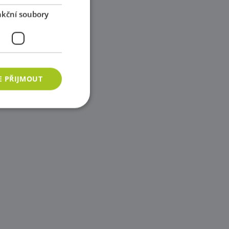
kční soubory
E PŘIJMOUT
ory
 správa účtu. Webové
azyce PHP. Toto je
ání proměnných
vygenerované číslo,
b, ale dobrým
vatele mezi