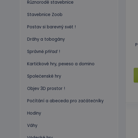
Různorodé stavebnice
Stavebnice Zoob
Postav si barevný svět !
Dráhy a tobogány
P
Správně přiřaď !
Kartičkové hry, pexeso a domino
Společenské hry
Objev 3D prostor !
Počítání a abeceda pro začátečníky
Hodiny
Váhy
Vědecké hry