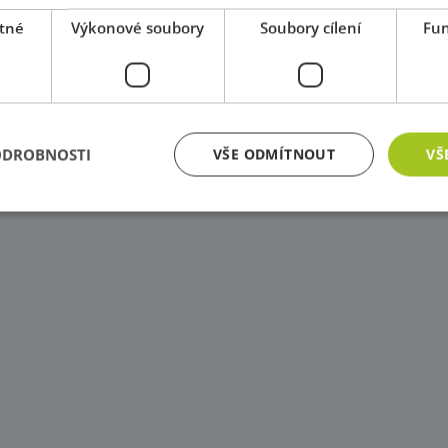
tné
Výkonové soubory
Soubory cílení
Fun
ODROBNOSTI
VŠE ODMÍTNOUT
VŠ
zbytně nutné soubory
Výkonové soubory
Soubory cílení
Funkční soub
ry cookie umožňují základní funkce webových stránek, jako je přihlášení uživatele a
zbytně nutných souborů cookie správně používat.
Poskytovatel
/
Vyprší
Popis
Doména
Zavřením
Cookie generovaný aplikacemi založenými na j
PHP.net
prohlížeče
univerzální identifikátor používaný k udržov
www.educaplay.cz
relací uživatelů. Obvykle se jedná o náhodně 
jeho použití může být specifické pro daný we
příkladem je udržování přihlášeného stavu uži