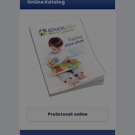
Online Katalog
limit
eshopcartid
CookieScriptConse
hideRightBanner
Název
Poskytov
Název
Doména
_ga_C89EE971FB
IDE
Google L
.doublecl
_ga
_gcl_au
Google L
Prolistovat online
.educapla