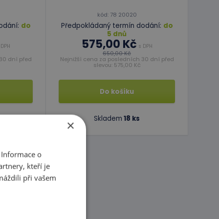
kód: 78 20020
odání:
do
Předpokládaný termín dodání:
do
5 dnů
575,00 Kč
 DPH
s DPH
650,00 Kč
30 dní před
Nejnižší cena za posledních 30 dní před
slevou: 575,00 Kč
Do košíku
Skladem
18 ks
×
 Informace o
tnery, kteří je
máždili při vašem