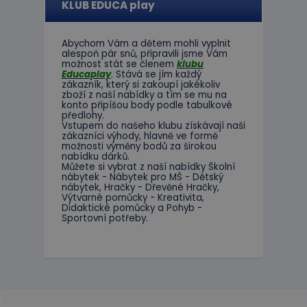
KLUB EDUCA play
Abychom Vám
a dětem
mohli
vyplnit
alespoň
pár snů
,
připravili jsme
Vám
možnost
stát se členem
klubu
Educaplay
.
Stává
se jím
každý
zákazník
,
který si zakoupí
jakékoliv
zboží
z
naší nabídky
a tím se
mu na
konto
připíšou body
podle
tabulkové
předlohy.
Vstupem do
našeho klubu
získávají naši
zákazníci
výhody
,
hlavně ve
formě
možnosti
výměny
bodů
za
širokou
nabídku
dárků
.
Můžete si vybrat
z
naší nabídky
Školní
nábytek
-
Nábytek pro
MŠ
-
Dětský
nábytek
,
Hračky
-
Dřevěné
Hračky
,
Výtvarné
pomůcky
-
Kreativita
,
Didaktické
pomůcky
a
Pohyb
-
Sportovní potřeby
.