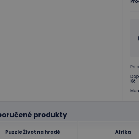
Pro
Pri
Dop
Kč
Mon
poručené produkty
Puzzle Život na hradě
Afrika