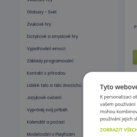
Globusy - Svět
Zvukové hry
P
Dotykové a smyslové hry
Vyjadřování emocí
Základy programování
Kontakt s přírodou
Tyto webové
Lidské tělo a tělo živočichů
K personalizaci 
Jazykové cvičení
vašem používání n
Vyprávěj svůj příběh
mohou kombinovat
používání jejich 
Kalendář a počasí
ZOBRAZIT VŠEC
Modelování s PlayFoam