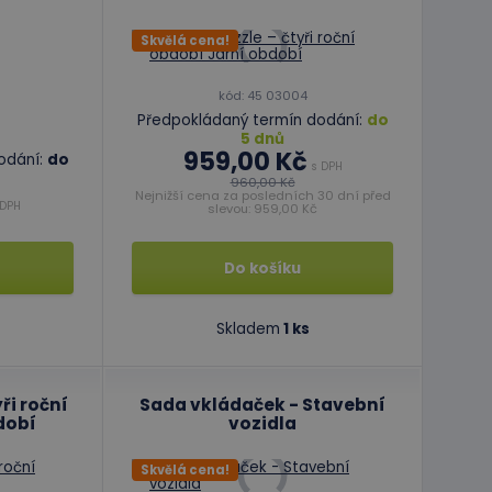
Skvělá cena!
kód: 45 03004
Předpokládaný termín dodání:
do
5 dnů
959,00 Kč
odání:
do
s DPH
960,00 Kč
Nejnižší cena za posledních 30 dní před
DPH
slevou: 959,00 Kč
Do košíku
Skladem
1 ks
ři roční
Sada vkládaček - Stavební
dobí
vozidla
Skvělá cena!