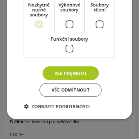
Nezbytně
Výkonové
Soubory
nutné
soubory
cílení
Magnetické skládačky
soubory
Různorodé stavebnice
Stavebnice Zoob
Funkční soubory
Postav si barevný svět !
Dráhy a tobogány
Správně přiřaď !
VŠE PŘIJMOUT
Kartičkové hry, pexeso a domino
VŠE ODMÍTNOUT
Společenské hry
ZOBRAZIT PODROBNOSTI
Objev 3D prostor !
Počítání a abeceda pro začátečníky
Nezbytně nutné soubory
Výkonové soubory
Hodiny