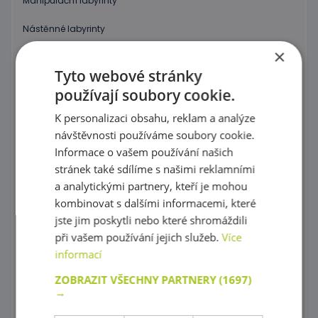
Manipulační labyrinty
Nástěnné labyrinty
×
Magnetické labyrinty
Tyto webové stránky
Grafomotorické tabulky, Procvičování kreslení
používají soubory cookie.
Puzzle
K personalizaci obsahu, reklam a analýze
návštěvnosti používáme soubory cookie.
Kostky, vláček
Informace o vašem používání našich
stránek také sdílíme s našimi reklamními
Provlékaní
a analytickými partnery, kteří je mohou
Korálky Hama
kombinovat s dalšími informacemi, které
jste jim poskytli nebo které shromáždili
Procvičování základních zručností
při vašem používání jejich služeb.
Více
informací
Hry s barevnými tvary
ZOBRAZIT VŠECHNY PARTNERY
(1697)
Mozaiky plné barev !
→
Poznej barvy a tvary