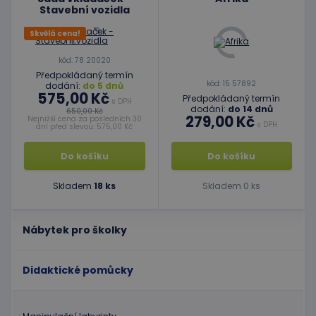
Stavební vozidla
Skvělá cena!
kód: 78 20020
Předpokládaný termín
kód: 15 57892
dodání:
do 5 dnů
575,00 Kč
Předpokládaný termín
s DPH
dodání:
do 14 dnů
650,00 Kč
279,00 Kč
Nejnižší cena za posledních 30
s DPH
dní před slevou: 575,00 Kč
Do košíku
Do košíku
Skladem
18 ks
Skladem 0 ks
Nábytek pro školky
Didaktické pomůcky