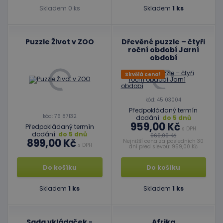
Skladem 0 ks
Skladem
1 ks
Puzzle Život v ZOO
Dřevěné puzzle – čtyři
roční období Jarní
období
Skvělá cena!
kód: 45 03004
Předpokládaný termín
kód: 76 87132
dodání:
do 5 dnů
959,00 Kč
Předpokládaný termín
s DPH
dodání:
do 5 dnů
960,00 Kč
899,00 Kč
Nejnižší cena za posledních 30
s DPH
dní před slevou: 959,00 Kč
Do košíku
Do košíku
Skladem
1 ks
Skladem
1 ks
Sada vkládaček -
Afrika