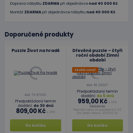
Doprava nábytku
ZDARMA
při objednávce
nad 40 000 Kč
Montáž
ZDARMA
při objednávce nábytku
nad 40 000 Kč
Doporučené produkty
Puzzle Život na hradě
Dřevěné puzzle – čtyři
roční období Zimní
období
Skvělá cena!
kód: 45 03007
Předpokládaný termín
kód: 76 87000
dodání:
do 5 dnů
959,00 Kč
Předpokládaný termín
s DPH
dodání:
do 30 dnů
960,00 Kč
809,00 Kč
Nejnižší cena za posledních 30
s DPH
dní před slevou: 959,00 Kč
Do košíku
Do košíku