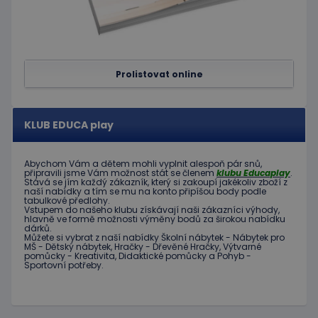
1
souboru cookie
.educaplay.cz
Doubleclick
měsíc
je spojen s
a provádí
Google
informace
Universal
o tom, jak
Analytics - což je
koncový
významná
uživatel
aktualizace
používá
běžněji
Prolistovat online
webové
používané
stránky a
analytické
jakoukoli
služby Google.
reklamu,
Tento soubor
kterou
cookie se
KLUB EDUCA play
koncový
používá k
uživatel
rozlišení
mohl vidět
jedinečných
před
uživatelů
Abychom Vám
a dětem
mohli
vyplnit alespoň
pár snů
,
návštěvou
přiřazením
připravili jsme
Vám možnost
stát se členem
klubu
Educaplay
.
uvedeného
Stává
se jím
každý zákazník
,
který si zakoupí
jakékoliv zboží
z
náhodně
webu.
naší nabídky
a tím se
mu na
konto
připíšou body
podle
vygenerovaného
tabulkové
předlohy.
čísla jako
_gcl_au
3
Tento
Google LLC
Vstupem do
našeho klubu
získávají naši
zákazníci
výhody
,
identifikátoru
měsíce
soubor
.educaplay.cz
hlavně ve
formě
možnosti
výměny
bodů
za
širokou nabídku
klienta. Je
1 den
cookie
dárků
.
součástí
nastavuje
Můžete si vybrat
z
naší nabídky
Školní nábytek
-
Nábytek pro
každého
společnost
MŠ
-
Dětský nábytek
,
Hračky
-
Dřevěné
Hračky
,
Výtvarné
požadavku na
Doubleclick
pomůcky
-
Kreativita
,
Didaktické
pomůcky
a
Pohyb
-
stránku na webu
a provádí
Sportovní potřeby
.
a slouží k
informace
výpočtu údajů o
o tom, jak
návštěvnících,
koncový
relacích a
uživatel
kampaních pro
používá