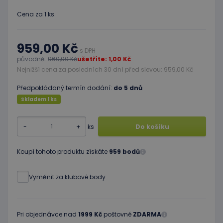
Cena za 1 ks.
959,00 Kč
s DPH
původně:
960,00 Kč
ušetříte: 1,00 Kč
Nejnižší cena za posledních 30 dní před slevou: 959,00 Kč
Předpokládaný termín dodání:
do 5 dnů
Skladem 1 ks
-
+
ks
Do košíku
Koupí tohoto produktu získáte
959 bodů
Vyměnit za klubové body
Pri objednávce nad
1999 Kč
poštovné
ZDARMA