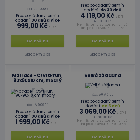
Předpokládaný termín
kód: 1A 0008V
dodání:
do 30 dnů
4 119,00 Kč
Předpokládaný termín
s DPH
dodání:
30 dnů a více
4 150,00 Kč
999,00 Kč
Nejnižší cena za posledních 30
s DPH
dní před slevou: 4 119,00 Kč
Do košíku
Do košíku
Skladem 0 ks
Skladem 0 ks
Matrace - Čtvrtkruh,
Velká základna
90x90x10 cm, modrý
kód: 50 A0100
Předpokládaný termín
kód: 1A 90904
dodání:
do 5 dnů
3 069,00 Kč
Předpokládaný termín
s DPH
dodání:
30 dnů a více
3 380,00 Kč
1 999,00 Kč
Nejnižší cena za posledních 30
s DPH
dní před slevou: 3 069,00 Kč
Do košíku
Do košíku