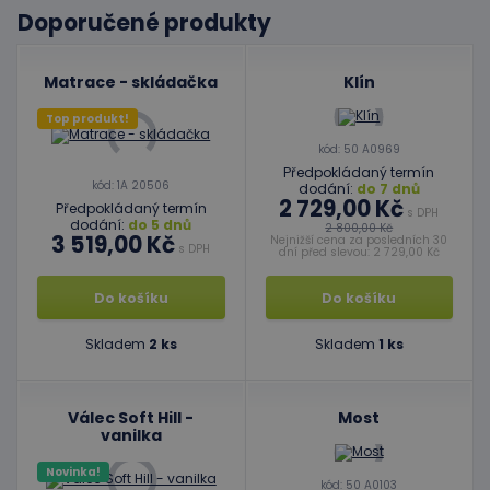
Doporučené produkty
Matrace - skládačka
Klín
Top produkt!
kód: 50 A0969
Předpokládaný termín
kód: 1A 20506
dodání:
do 7 dnů
2 729,00 Kč
Předpokládaný termín
s DPH
dodání:
do 5 dnů
2 800,00 Kč
3 519,00 Kč
Nejnižší cena za posledních 30
s DPH
dní před slevou: 2 729,00 Kč
Do košíku
Do košíku
Skladem
2 ks
Skladem
1 ks
Válec Soft Hill -
Most
vanilka
Novinka!
kód: 50 A0103