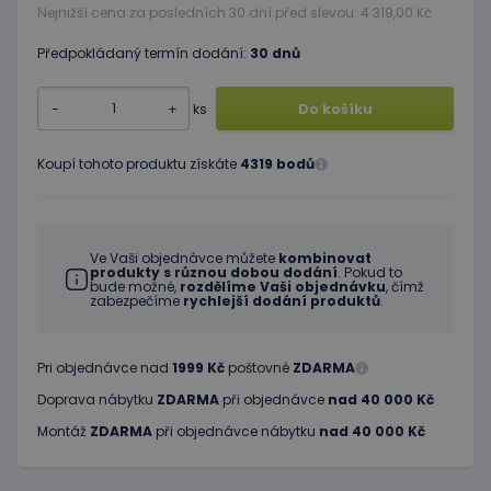
Nejnižší cena za posledních 30 dní před slevou: 4 319,00 Kč
Předpokládaný termín dodání:
30 dnů
-
+
ks
Do košíku
Koupí tohoto produktu získáte
4319 bodů
Ve Vaši objednávce můžete
kombinovat
produkty s různou dobou dodání
. Pokud to
bude možné,
rozdělíme Vaši objednávku
, čímž
zabezpečíme
rychlejší dodání produktů
.
Pri objednávce nad
1999 Kč
poštovné
ZDARMA
Doprava nábytku
ZDARMA
při objednávce
nad 40 000 Kč
Montáž
ZDARMA
při objednávce nábytku
nad 40 000 Kč