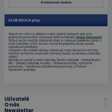
Prolistovat online
návštěv
Je nutné
banner
cookie
Cookie-
KLUB EDUCA play
Script.
fungova
správně
Abychom Vám
a dětem
mohli
vyplnit alespoň
pár snů
,
hideRightBanner
.www.educaplay.cz
2 hodiny
připravili jsme
Vám možnost
stát se členem
klubu
Educaplay
.
Stává
se jím
každý zákazník
,
který si zakoupí
jakékoliv zboží
z
naší nabídky
a tím se
mu na
konto
připíšou body
podle
tabulkové
předlohy.
Vstupem do
našeho klubu
získávají naši
zákazníci
výhody
,
hlavně ve
formě
možnosti
výměny
bodů
za
širokou nabídku
dárků
.
Můžete si vybrat
z
naší nabídky
Školní nábytek
-
Nábytek pro
MŠ
-
Dětský nábytek
,
Hračky
-
Dřevěné
Hračky
,
Výtvarné
Poskytovatel
pomůcky
-
Kreativita
,
Didaktické
pomůcky
a
Pohyb
-
Název
Vyprší
Popis
/
Doména
Sportovní potřeby
.
Poskytovatel
/
Název
Vyprší
Popis
_ga_C89EE971FB
.educaplay.cz
1 rok
Tento soubor
Doména
1
cookie používá
měsíc
Google Analytics
IDE
1 rok
Tento
Google LLC
k zachování
soubor
.doubleclick.net
stavu relace.
cookie
nastavuje
Užívatelé
_ga
1 rok
Tento název
Google LLC
společnost
1
souboru cookie
.educaplay.cz
Doubleclick
O nás
měsíc
je spojen s
a provádí
Google
Newsletter
informace
Universal