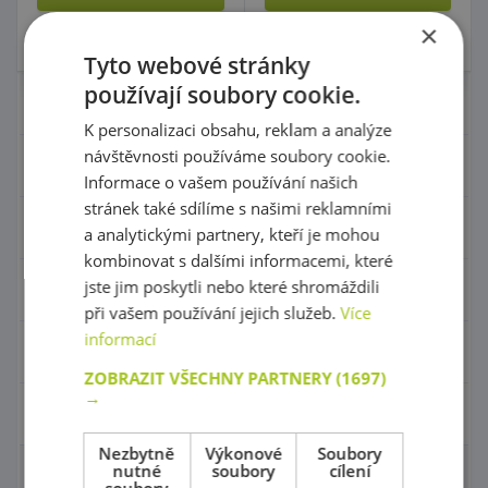
×
Skladem 0 ks
Skladem
2 ks
Tyto webové stránky
používají soubory cookie.
Nábytek pro školky
K personalizaci obsahu, reklam a analýze
návštěvnosti používáme soubory cookie.
Didaktické pomůcky
Informace o vašem používání našich
stránek také sdílíme s našimi reklamními
Hračky - Tematika
a analytickými partnery, kteří je mohou
kombinovat s dalšími informacemi, které
jste jim poskytli nebo které shromáždili
Hudební nástroje
při vašem používání jejich služeb.
Více
informací
Výtvarní pomůcky - Kreativita
ZOBRAZIT VŠECHNY PARTNERY
(1697)
→
Pohyb a sportovní potřeby
Nezbytně
Výkonové
Soubory
nutné
soubory
cílení
Molitany a rehabilitace
soubory