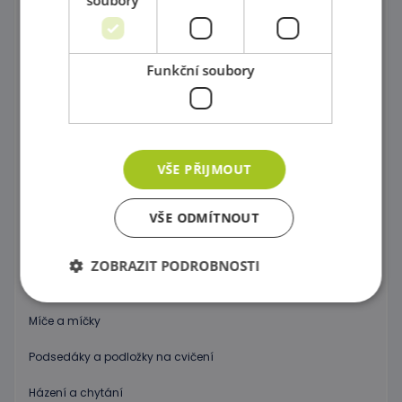
Molitanové houpačky a bazény
Funkční soubory
Prolézačky a Ohrádky do interiéru
Procvičování rovnováhy
Gymnastika
VŠE PŘIJMOUT
Značky, kužele, tyče a kruhy
Neustále v pohybu
VŠE ODMÍTNOUT
Gymnastické míče
ZOBRAZIT PODROBNOSTI
Nafukovací koníky a motorické hry
Míče a míčky
Nezbytně nutné soubory
Výkonové soubory
Podsedáky a podložky na cvičení
Soubory cílení
Funkční soubory
Házení a chytání
Nezbytně nutné soubory cookie umožňují základní