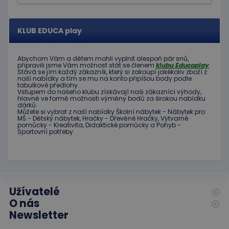
požadav
eshopcartid
.www.educaplay.cz
2 měsíce
KLUB EDUCA play
CookieScriptConsent
1 měsíc 2
Tento s
CookieScript
dny
cookie
www.educaplay.cz
používá
služba
Abychom Vám
a dětem
mohli
vyplnit alespoň
pár snů
,
Cookie-
připravili jsme
Vám možnost
stát se členem
klubu
Educaplay
.
Script.c
Stává
se jím
každý zákazník
,
který si zakoupí
jakékoliv zboží
z
naší nabídky
a tím se
mu na
konto
připíšou body
podle
zapamat
tabulkové
předlohy.
předvol
Vstupem do
našeho klubu
získávají naši
zákazníci
výhody
,
souhlas
hlavně ve
formě
možnosti
výměny
bodů
za
širokou nabídku
soubor
dárků
.
cookie
Můžete si vybrat
z
naší nabídky
Školní nábytek
-
Nábytek pro
návštěv
MŠ
-
Dětský nábytek
,
Hračky
-
Dřevěné
Hračky
,
Výtvarné
Je nutné
pomůcky
-
Kreativita
,
Didaktické
pomůcky
a
Pohyb
-
banner
Sportovní potřeby
.
cookie
Cookie-
Script.
fungova
správně
hideRightBanner
.www.educaplay.cz
2 hodiny
Užívatelé
O nás
Newsletter