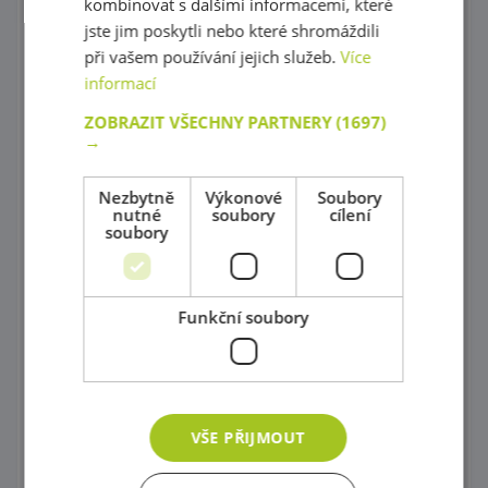
kombinovat s dalšími informacemi, které
Molitanové houpačky a bazény
jste jim poskytli nebo které shromáždili
při vašem používání jejich služeb.
Více
Prolézačky a Ohrádky do interiéru
informací
Procvičování rovnováhy
ZOBRAZIT VŠECHNY PARTNERY
(1697)
→
Gymnastika
Značky, kužele, tyče a kruhy
Nezbytně
Výkonové
Soubory
nutné
soubory
cílení
soubory
Neustále v pohybu
Gymnastické míče
Funkční soubory
Nafukovací koníky a motorické hry
Míče a míčky
Podsedáky a podložky na cvičení
VŠE PŘIJMOUT
Házení a chytání