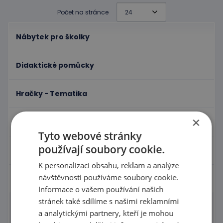
Počet na stránce
Nábytek pro školky
Didaktické pomůcky
Hračky - Tematika
×
Hudební nástroje
Tyto webové stránky
používají soubory cookie.
Výtvarní pomůcky - Kreativita
K personalizaci obsahu, reklam a analýze
návštěvnosti používáme soubory cookie.
Pohyb a sportovní potřeby
Informace o vašem používání našich
stránek také sdílíme s našimi reklamními
Molitany a rehabilitace
a analytickými partnery, kteří je mohou