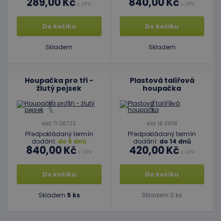
289,00 Kč
840,00 Kč
s DPH
s DPH
Do košíku
Do košíku
Skladem
Skladem
Houpačka pro tři -
Plastová talířová
žlutý pejsek
houpačka
kód: 71 D6722
kód: 18 06118
Předpokládaný termín
Předpokládaný termín
dodání:
do 5 dnů
dodání:
do 14 dnů
840,00 Kč
420,00 Kč
s DPH
s DPH
Do košíku
Do košíku
Skladem
5 ks
Skladem 0 ks