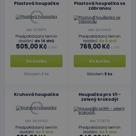
Plastová houpačka
Plastová houpačka se
zábranou
kód: 18 10876
kód: 2N AA420
Předpokládaný termín
Předpokládaný termín
dodání:
do 14 dnů
dodání:
do 5 dnů
505,00 Kč
769,00 Kč
s DPH
s DPH
Do košíku
Do košíku
Skladem 0 ks
Skladem
5 ks
Kruhová houpačka
Houpačka pro tři -
zelený krokodýl
kód: 2N AA423
kód: 71 D6721
Předpokládaný termín
Předpokládaný termín
dodání:
do 5 dnů
dodání:
do 5 dnů