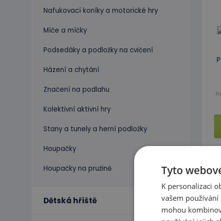
Nafukovací koníky a motorické hry
Míče a míčky
Podsedáky a podložky na cvičení
P
Házení a chytání
Značení na podlahu
N
Kolektivní aktivní hry
Stany a tunely a herní podložky
Houpačky
Tyto webové
Houpačky na pružině
K personalizaci 
vašem používání n
Dětská hřiště
mohou kombinovat