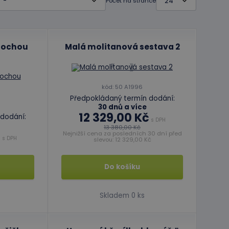
Počet na stránce
lochou
Malá molitanová sestava 2
kód: 50 A1996
Předpokládaný termín dodání:
30 dnů a více
12 329,00 Kč
dodání:
s DPH
13 380,00 Kč
č
Nejnižší cena za posledních 30 dní před
s DPH
slevou: 12 329,00 Kč
Do košíku
Skladem 0 ks