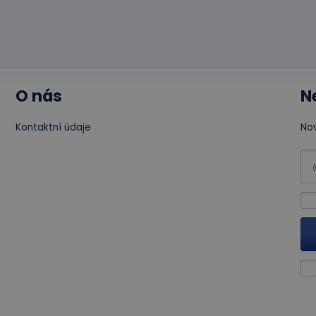
vygenerovaného čísla jako identifikátoru klienta. Je součást
1 den
uživatel mohl vidět před návštěvou uvedeného webu.
na stránku na webu a slouží k výpočtu údajů o návštěvnících,
kampaních pro analytické přehledy webů.
O nás
N
Kontaktní údaje
Nov