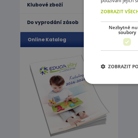
používání jejich 
Klubové zboží
P
ZOBRAZIT VŠEC
Do vyprodání zásob
Nezbytně nu
N
soubory
Online Katalog
ZOBRAZIT P
Ne
Nezbytně nutné soubo
stránky nelze bez ne
Název
PHPSESSID