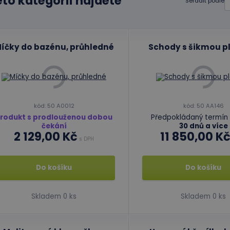
éto kategorii najdete
Seřadit podle
íčky do bazénu, průhledné
Schody s šikmou p
kód: 50 A0012
kód: 50 AA146
rodukt s prodlouženou dobou
Předpokládaný termín 
čekání
30 dnů a více
2 129,00 Kč
11 850,00 K
s DPH
Do košíku
Do košíku
Skladem 0 ks
Skladem 0 ks