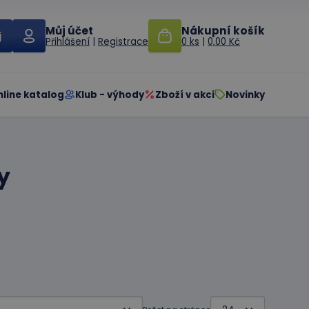
Můj účet
Nákupní košík
Přihlášení
|
Registrace
0 ks
|
0,00 Kč
nline katalog
Klub - výhody
Zboží v akci
Novinky
y