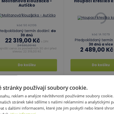
Molitanová klouzačka -
Houpací křesílko 
Autíčko
kód: 50 A2136
ředpokládaný termín dodání:
do
kód: 1A 11079
30 dnů
22 319,00 Kč
Předpokládaný termín 
s DPH
30 dnů a více
24 530,00 Kč
2 489,00 Kč
ejnižší cena za posledních 30 dní před
slevou: 22 319,00 Kč
Do košíku
Do košíku
Skladem 0 ks
Skladem 0 ks
 stránky používají soubory cookie.
obsahu, reklam a analýze návštěvnosti používáme soubory cookie.
Bazén s míčky - Mandle
Bazén s míčky - 
ašich stránek také sdílíme s našimi reklamními a analytickými par
 s dalšími informacemi, které jste jim poskytli nebo které shro