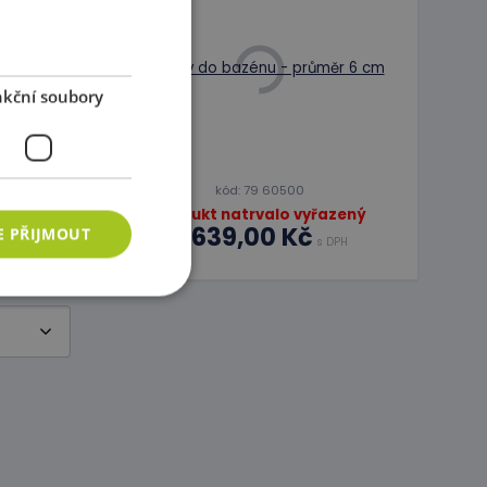
odání:
do
č
s DPH
kční soubory
30 dní před
č
kód: 79 60500
Produkt natrvalo vyřazený
2 639,00 Kč
E PŘIJMOUT
s DPH
ory
 správa účtu. Webové
azyce PHP. Toto je