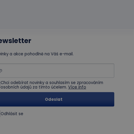
í každého požadavku
 relacích a
ewsletter
inky a akce pohodlně na Váš e-mail.
Chci odebírat novinky a souhlasím se zpracováním
osobních údajů za tímto účelem.
Více info
Odeslat
Odhlásit se