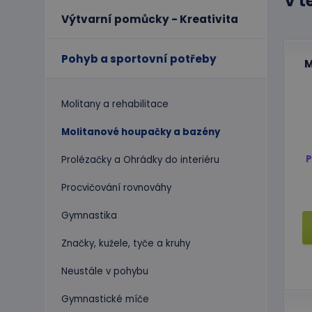
V t
Výtvarní pomůcky - Kreativita
Pohyb a sportovní potřeby
M
Molitany a rehabilitace
Molitanové houpačky a bazény
P
Prolézačky a Ohrádky do interiéru
Procvičování rovnováhy
Gymnastika
Značky, kužele, tyče a kruhy
Neustále v pohybu
Gymnastické míče