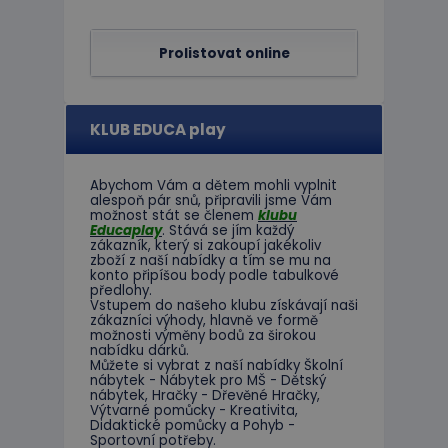
Prolistovat online
limit
KLUB EDUCA play
eshopcartid
CookieScriptConse
Abychom Vám
a dětem
mohli
vyplnit
alespoň
pár snů
,
připravili jsme
Vám
možnost
stát se členem
klubu
Educaplay
.
Stává
se jím
každý
hideRightBanner
zákazník
,
který si zakoupí
jakékoliv
zboží
z
naší nabídky
a tím se
mu na
konto
připíšou body
podle
tabulkové
předlohy.
Vstupem do
našeho klubu
získávají naši
Název
zákazníci
výhody
,
hlavně ve
formě
Poskytov
možnosti
výměny
bodů
za
širokou
Název
Doména
nabídku
dárků
.
_ga_C89EE971FB
Můžete si vybrat
z
naší nabídky
Školní
IDE
Google L
nábytek
-
Nábytek pro
MŠ
-
Dětský
.doublecl
nábytek
,
Hračky
-
Dřevěné
Hračky
,
Výtvarné
pomůcky
-
Kreativita
,
_ga
Didaktické
pomůcky
a
Pohyb
-
_gcl_au
Google L
Sportovní potřeby
.
.educapla