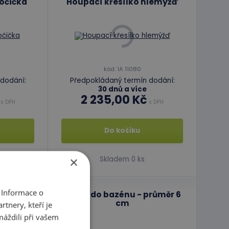
kočička
Houpací křesílko hlemýžď
kód: 1A 11080
dodání:
Předpokládaný termín dodání:
30 dnů a více
2 235,00 Kč
s DPH
s DPH
Do košíku
×
Skladem 0 ks
 Informace o
Kruh
Míčky do bazénu - průměr 6
cm
tnery, kteří je
máždili při vašem