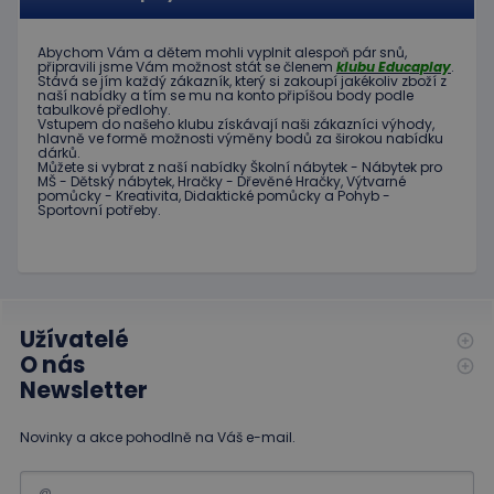
eshopcartid
.www.educaplay.cz
2 měsíce
CookieScriptConsent
1 měsíc 2
Tento s
CookieScript
Abychom Vám
a dětem
mohli
vyplnit alespoň
pár snů
,
dny
cookie
www.educaplay.cz
připravili jsme
Vám možnost
stát se členem
klubu
Educaplay
.
používá
Stává
se jím
každý zákazník
,
který si zakoupí
jakékoliv zboží
z
služba
naší nabídky
a tím se
mu na
konto
připíšou body
podle
Cookie-
tabulkové
předlohy.
Script.c
Vstupem do
našeho klubu
získávají naši
zákazníci
výhody
,
zapamat
hlavně ve
formě
možnosti
výměny
bodů
za
širokou nabídku
předvol
dárků
.
souhlas
Můžete si vybrat
z
naší nabídky
Školní nábytek
-
Nábytek pro
soubor
MŠ
-
Dětský nábytek
,
Hračky
-
Dřevěné
Hračky
,
Výtvarné
cookie
pomůcky
-
Kreativita
,
Didaktické
pomůcky
a
Pohyb
-
Sportovní potřeby
.
návštěv
Je nutné
banner
cookie
Cookie-
Script.
fungova
správně
Užívatelé
hideRightBanner
.www.educaplay.cz
2 hodiny
O nás
Newsletter
Novinky a akce pohodlně na Váš e-mail.
Poskytovatel