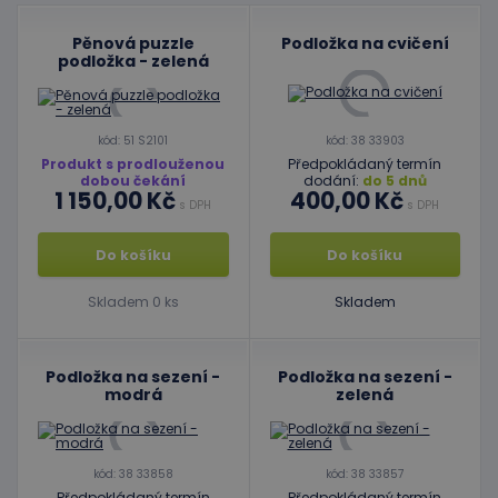
Pěnová puzzle
Podložka na cvičení
podložka - zelená
kód: 51 S2101
kód: 38 33903
Produkt s prodlouženou
Předpokládaný termín
dobou čekání
dodání:
do 5 dnů
1 150,00 Kč
400,00 Kč
s DPH
s DPH
Do košíku
Do košíku
Skladem 0 ks
Skladem
Podložka na sezení -
Podložka na sezení -
modrá
zelená
kód: 38 33858
kód: 38 33857
Předpokládaný termín
Předpokládaný termín