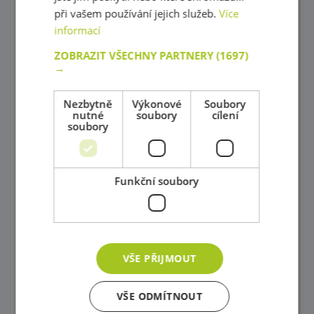
při vašem používání jejich služeb.
Více
Procvičování rovnováhy
informací
Gymnastika
ZOBRAZIT VŠECHNY PARTNERY
(1697)
→
Značky, kužele, tyče a kruhy
Nezbytně
Výkonové
Soubory
Neustále v pohybu
nutné
soubory
cílení
soubory
Gymnastické míče
Nafukovací koníky a motorické hry
Funkční soubory
Míče a míčky
Podsedáky a podložky na cvičení
Házení a chytání
VŠE PŘIJMOUT
Značení na podlahu
VŠE ODMÍTNOUT
Kolektivní aktivní hry