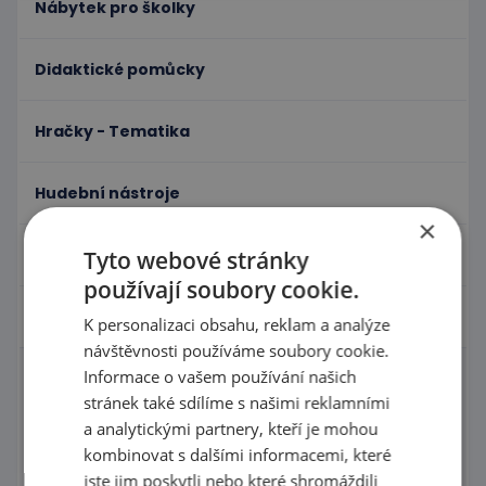
Nábytek pro školky
Didaktické pomůcky
Hračky - Tematika
Hudební nástroje
×
Výtvarní pomůcky - Kreativita
Tyto webové stránky
používají soubory cookie.
Pohyb a sportovní potřeby
K personalizaci obsahu, reklam a analýze
návštěvnosti používáme soubory cookie.
Informace o vašem používání našich
Molitany a rehabilitace
stránek také sdílíme s našimi reklamními
a analytickými partnery, kteří je mohou
Molitanové houpačky a bazény
kombinovat s dalšími informacemi, které
Prolézačky a Ohrádky do interiéru
jste jim poskytli nebo které shromáždili