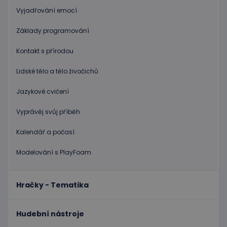
používat.
Vyjadřování emocí
Poskytovatel
/
Název
Vyprší
Popis
Doména
Základy programování
PHPSESSID
Zavřením
Cookie
PHP.net
prohlížeče
genero
www.educaplay.cz
Kontakt s přírodou
aplikac
založen
na jazyc
Lidské tělo a tělo živočichů
PHP. To
univerzá
identifi
Jazykové cvičení
používa
udržová
proměn
Vyprávěj svůj příběh
relací
uživatel
Kalendář a počasí
Obvykle
jedná o
náhodn
Modelování s PlayFoam
vygener
číslo, je
použití
být spec
zásadách ochrany soukromí společnosti Google
pro dan
Hračky - Tematika
web, al
dobrým
příklad
udržová
Hudební nástroje
přihláš
stavu