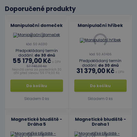
Doporučené produkty
Manipulační domeček
Manipulační hříbek
kód: 50 A0310
Předpokládaný termín
kód: 50 A0436
dodání:
do 30 dnů
55 179,00 Kč
Předpokládaný termín
s DPH
dodání:
do 30 dnů
57 740,00 Kč
31 379,00 Kč
Nejnižší cena za posledních 30
s DPH
dní před slevou: 55 179,00 Kč
Do košíku
Do košíku
Skladem 0 ks
Skladem 0 ks
Magnetické bludiště -
Magnetické bludiště -
Dráha 5
Draha 1