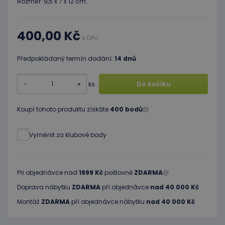
Rozměr: 9,5 x 7 x 12 cm.
400,00 Kč
s DPH
Předpokládaný termín dodání:
14 dnů
-
+
ks
Do košíku
Koupí tohoto produktu získáte
400 bodů
Vyměnit za klubové body
Pri objednávce nad
1999 Kč
poštovné
ZDARMA
Doprava nábytku
ZDARMA
při objednávce
nad 40 000 Kč
Montáž
ZDARMA
při objednávce nábytku
nad 40 000 Kč