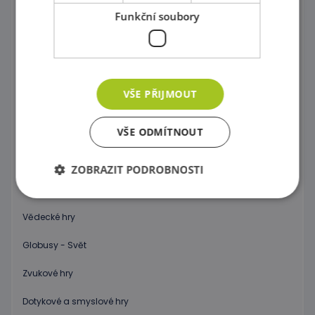
Funkční soubory
Správně přiřaď !
Kartičkové hry, pexeso a domino
Společenské hry
VŠE PŘIJMOUT
Objev 3D prostor !
VŠE ODMÍTNOUT
Počítání a abeceda pro začátečníky
Hodiny
ZOBRAZIT PODROBNOSTI
Váhy
Vědecké hry
Nezbytně nutné soubory
Výkonové soubory
Globusy - Svět
Soubory cílení
Funkční soubory
Zvukové hry
Nezbytně nutné soubory cookie umožňují základní
funkce webových stránek, jako je přihlášení
uživatele a správa účtu. Webové stránky nelze bez
Dotykové a smyslové hry
nezbytně nutných souborů cookie správně