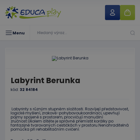
Menu
Labyrint Berunka
kód:
32 84184
Labyrinty s různým stupněm složitosti. Rozvíjejí představivost,
logické myšlení, zrakově-pohybovoukoordinaci, upevňují
pojmy spojené s prostorem, procvičují manuální
zručnost.Úkolem dítěte je správně přemístit korálky po
fantazijně tvarovaných cestičkách v prostoru.Nenahraditelná
pomůcka při rehabilitačním cvičení.