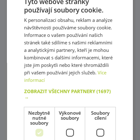
Tyto webové stránky
používají soubory cookie.
Provlékaní
K personalizaci obsahu, reklam a analýze
Korálky Hama
návštěvnosti používáme soubory cookie.
Informace o vašem používání našich
Procvičování základních zručností
stránek také sdílíme s našimi reklamními
Hry s barevnými tvary
a analytickými partnery, kteří je mohou
kombinovat s dalšími informacemi, které
Mozaiky plné barev !
jste jim poskytli nebo které shromáždili
při vašem používání jejich služeb.
Více
Poznej barvy a tvary
informací
Magnetické skládačky
ZOBRAZIT VŠECHNY PARTNERY
(1697)
→
Různorodé stavebnice
Stavebnice Zoob
Nezbytně
Výkonové
Soubory
nutné
soubory
cílení
soubory
Postav si barevný svět !
Dráhy a tobogány