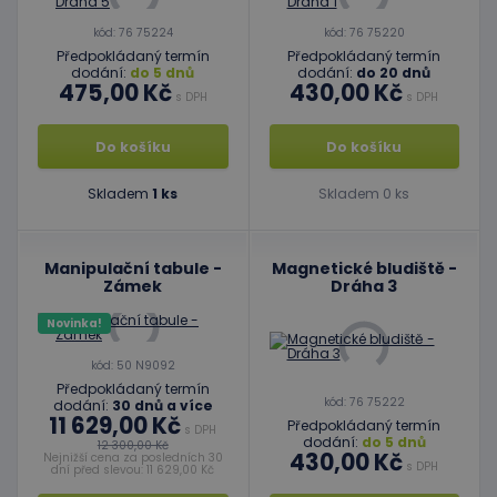
kód: 76 75224
kód: 76 75220
Předpokládaný termín
Předpokládaný termín
dodání:
do 5 dnů
dodání:
do 20 dnů
475,00 Kč
430,00 Kč
s DPH
s DPH
Do košíku
Do košíku
Skladem
1 ks
Skladem 0 ks
Manipulační tabule -
Magnetické bludiště -
Zámek
Dráha 3
Novinka!
kód: 50 N9092
Předpokládaný termín
kód: 76 75222
dodání:
30 dnů a více
11 629,00 Kč
Předpokládaný termín
s DPH
dodání:
do 5 dnů
12 300,00 Kč
430,00 Kč
Nejnižší cena za posledních 30
s DPH
dní před slevou: 11 629,00 Kč