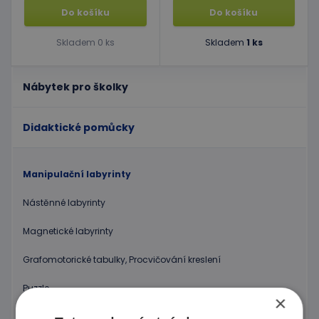
Do košíku
Do košíku
Skladem 0 ks
Skladem
1 ks
Nábytek pro školky
Didaktické pomůcky
Manipulační labyrinty
Nástěnné labyrinty
Magnetické labyrinty
Grafomotorické tabulky, Procvičování kreslení
Puzzle
×
Kostky, vláček