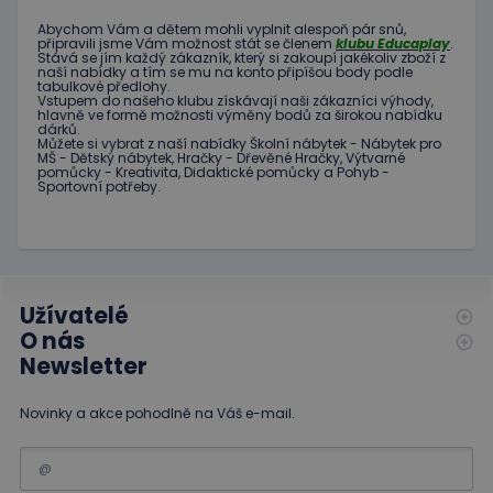
běžněji
webové
používané
stránky a
Abychom Vám
a dětem
mohli
vyplnit alespoň
pár snů
,
analytické
jakoukoli
připravili jsme
Vám možnost
stát se členem
klubu
Educaplay
.
služby Google.
reklamu,
Stává
se jím
každý zákazník
,
který si zakoupí
jakékoliv zboží
z
Tento soubor
kterou
naší nabídky
a tím se
mu na
konto
připíšou body
podle
cookie se
koncový
tabulkové
předlohy.
používá k
uživatel
Vstupem do
našeho klubu
získávají naši
zákazníci
výhody
,
rozlišení
mohl vidět
hlavně ve
formě
možnosti
výměny
bodů
za
širokou nabídku
jedinečných
před
dárků
.
uživatelů
návštěvou
Můžete si vybrat
z
naší nabídky
Školní nábytek
-
Nábytek pro
přiřazením
MŠ
-
Dětský nábytek
,
Hračky
-
Dřevěné
Hračky
,
Výtvarné
uvedeného
náhodně
pomůcky
-
Kreativita
,
Didaktické
pomůcky
a
Pohyb
-
webu.
vygenerovaného
Sportovní potřeby
.
čísla jako
_gcl_au
3
Tento
Google LLC
identifikátoru
měsíce
soubor
.educaplay.cz
klienta. Je
1 den
cookie
součástí
nastavuje
každého
společnost
požadavku na
Doubleclick
stránku na webu
a provádí
a slouží k
Užívatelé
informace
výpočtu údajů o
o tom, jak
O nás
návštěvnících,
koncový
relacích a
uživatel
Newsletter
kampaních pro
používá
analytické
webové
přehledy webů.
stránky a
Novinky a akce pohodlně na Váš e-mail.
jakoukoli
reklamu,
kterou
koncový
uživatel