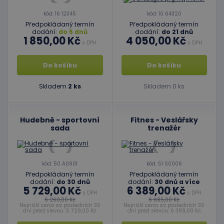
kód: 16 12345
kód: 10 64320
Předpokládaný termín
Předpokládaný termín
dodání:
do 5 dnů
dodání:
do 21 dnů
1 850,00 Kč
4 050,00 Kč
s DPH
s DPH
Do košíku
Do košíku
Skladem
2 ks
Skladem 0 ks
Hudebně - sportovní
Fitnes - Veslářsky
sada
trenažér
kód: 50 A0901
kód: 51 S0006
Předpokládaný termín
Předpokládaný termín
dodání:
do 30 dnů
dodání:
30 dnů a více
5 729,00 Kč
6 389,00 Kč
s DPH
s DPH
6 260,00 Kč
6 685,00 Kč
Nejnižší cena za posledních 30
Nejnižší cena za posledních 30
dní před slevou: 5 729,00 Kč
dní před slevou: 6 389,00 Kč