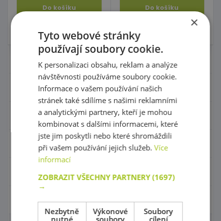
Do košíku
Do košíku
×
Skladem 0 ks
Skladem 0 ks
Tyto webové stránky
používají soubory cookie.
Nábytek pro školky
K personalizaci obsahu, reklam a analýze
návštěvnosti používáme soubory cookie.
Didaktické pomůcky
Informace o vašem používání našich
stránek také sdílíme s našimi reklamními
a analytickými partnery, kteří je mohou
Hračky - Tematika
kombinovat s dalšími informacemi, které
jste jim poskytli nebo které shromáždili
Hudební nástroje
při vašem používání jejich služeb.
Více
informací
Výtvarní pomůcky - Kreativita
ZOBRAZIT VŠECHNY PARTNERY
(1697)
→
Pohyb a sportovní potřeby
Nezbytně
Výkonové
Soubory
nutné
soubory
cílení