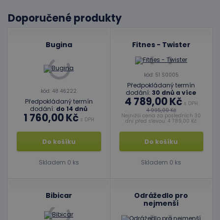
Doporučené produkty
Bugina
Fitnes - Twister
kód: 51 S0005
Předpokládaný termín
kód: 48 46222
dodání:
30 dnů a více
4 789,00 Kč
Předpokládaný termín
s DPH
dodání:
do 14 dnů
4 995,00 Kč
1 760,00 Kč
Nejnižší cena za posledních 30
s DPH
dní před slevou: 4 789,00 Kč
Do košíku
Do košíku
Skladem 0 ks
Skladem 0 ks
Bibicar
Odrážedlo pro
nejmenší