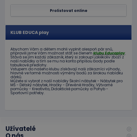
cookie
návštěv
Prolistovat online
Je nutné
banner
cookie
Cookie-
Script.
KLUB EDUCA play
fungova
správně
hideRightBanner
.www.educaplay.cz
2 hodiny
Abychom Vám
a dětem
mohli
vyplnit alespoň
pár snů
,
připravili jsme
Vám možnost
stát se členem
klubu
Educaplay
.
Stává
se jím
každý zákazník
,
který si zakoupí
jakékoliv zboží
z
naší nabídky
a tím se
mu na
konto
připíšou body
podle
tabulkové
předlohy.
Vstupem do
našeho klubu
získávají naši
zákazníci
výhody
,
hlavně ve
formě
možnosti
výměny
bodů
za
širokou nabídku
dárků
.
Můžete si vybrat
z
naší nabídky
Školní nábytek
-
Nábytek pro
Poskytovatel
MŠ
-
Dětský nábytek
,
Hračky
-
Dřevěné
Hračky
,
Výtvarné
Název
Vyprší
Popis
/
Doména
pomůcky
-
Kreativita
,
Didaktické
pomůcky
a
Pohyb
-
Sportovní potřeby
.
Poskytovatel
/
Název
Vyprší
Popis
_ga_C89EE971FB
.educaplay.cz
1 rok
Tento soubor
Doména
1
cookie používá
měsíc
Google Analytics
IDE
1 rok
Tento
Google LLC
k zachování
soubor
.doubleclick.net
stavu relace.
cookie
nastavuje
_ga
1 rok
Tento název
Google LLC
společnost
Užívatelé
1
souboru cookie
.educaplay.cz
Doubleclick
měsíc
je spojen s
a provádí
O nás
Google