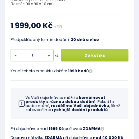
barevnosti podle vlastních potřeb.
Rozměr: 90 x 90 x 10 cm.
1 999,00 Kč
s DPH
Předpokládaný termín dodání:
30 dnů a více
-
+
ks
Do košíku
Koupí tohoto produktu získáte
1999 bodů
Ve Vaši objednávce můžete
kombinovat
produkty s různou dobou dodání
. Pokud to
bude možné,
rozdělíme Vaši objednávku
, čímž
zabezpečíme
rychlejší dodání produktů
.
Pri objednávce nad
1999 Kč
poštovné
ZDARMA
Doprava nábytku
ZDARMA
při objednávce
nad 40 000 Kč