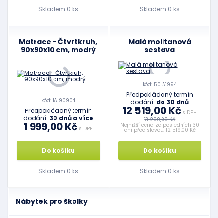
Skladem 0 ks
Skladem 0 ks
Matrace - Čtvrtkruh,
Malá molitanová
90x90x10 cm, modrý
sestava
kód: 50 A1994
Předpokládaný termín
kód: 1A 90904
dodání:
do 30 dnů
12 519,00 Kč
Předpokládaný termín
s DPH
dodání:
30 dnů a více
13 200,00 Kč
1 999,00 Kč
Nejnižší cena za posledních 30
s DPH
dní před slevou: 12 519,00 Kč
Do košíku
Do košíku
Skladem 0 ks
Skladem 0 ks
Nábytek pro školky