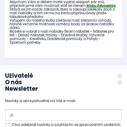
Abychom Vám
a dětem
mohli
vyplnit alespoň
pár snů
,
připravili jsme
Vám možnost
stát se členem
klubu
Educaplay
.
Stává
se jím
každý zákazník
,
který si zakoupí
jakékoliv zboží
z
naší nabídky
a tím se
mu na
konto
připíšou body
podle
tabulkové
předlohy.
Vstupem do
našeho klubu
získávají naši
zákazníci
výhody
,
hlavně ve
formě
možnosti
výměny
bodů
za
širokou nabídku
dárků
.
Můžete si vybrat
z
naší nabídky
Školní nábytek
-
Nábytek pro
MŠ
-
Dětský nábytek
,
Hračky
-
Dřevěné
Hračky
,
Výtvarné
pomůcky
-
Kreativita
,
Didaktické
pomůcky
a
Pohyb
-
Sportovní potřeby
.
Užívatelé
O nás
Newsletter
Novinky a akce pohodlně na Váš e-mail.
Chci odebírat novinky a souhlasím se zpracováním osobních