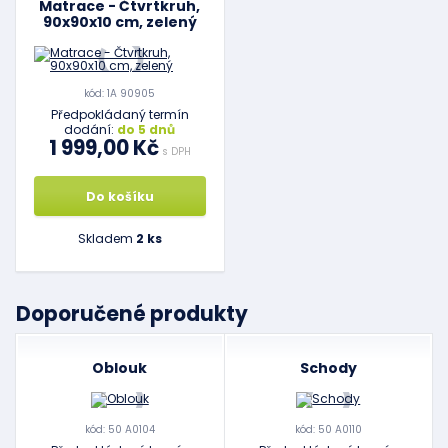
Matrace - Čtvrtkruh,
90x90x10 cm, zelený
kód: 1A 90905
Předpokládaný termín
dodání:
do 5 dnů
1 999,00 Kč
s DPH
Do košíku
Skladem
2 ks
Doporučené produkty
Oblouk
Schody
kód: 50 A0104
kód: 50 A0110