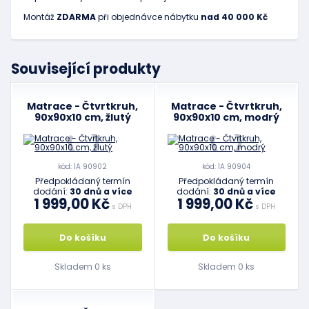
Montáž
ZDARMA
při objednávce nábytku
nad 40 000 Kč
Související produkty
Matrace - Čtvrtkruh,
Matrace - Čtvrtkruh,
90x90x10 cm, žlutý
90x90x10 cm, modrý
kód: 1A 90902
kód: 1A 90904
Předpokládaný termín
Předpokládaný termín
dodání:
30 dnů a více
dodání:
30 dnů a více
1 999,00 Kč
1 999,00 Kč
s DPH
s DPH
Do košíku
Do košíku
Skladem 0 ks
Skladem 0 ks